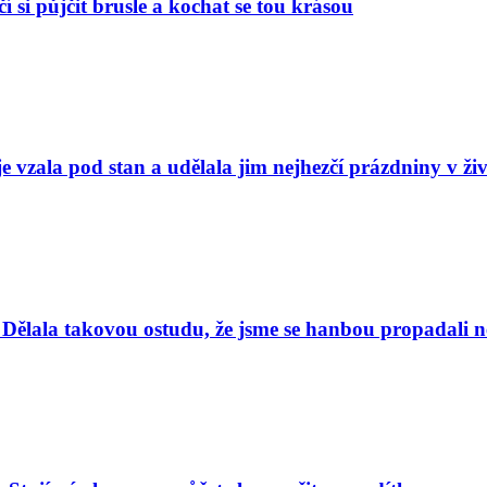
í si půjčit brusle a kochat se tou krásou
e vzala pod stan a udělala jim nejhezčí prázdniny v ži
Dělala takovou ostudu, že jsme se hanbou propadali nej