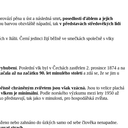
provází pěna u úst a následná smrt
, posedlosti ďáblem a jejich
šnou barvou obzvláště nápadní, tak
v představách středověkých lidí
ích v Itálii. Černí jedinci žijí běžně ve smečkách společně s vlky
vyhubení
. Poslední vlk byl v Čechách zastřelen 2. prosince 1874 a na
čala až na začátku 90. let minulého století
a zdá se, že se jim u
 přísně chráněným zvířetem jsou však vzácná.
Jsou to velice plachá
 vlkem je minimální
. Podle norského výzkumu mezi lety 1950 až
o představují, tak jako v minulosti, pro hospodářská zvířata.
 ohroženo nebo zahnáno do úzkých samo od sebe člověka nenapadne.
vovat strach.