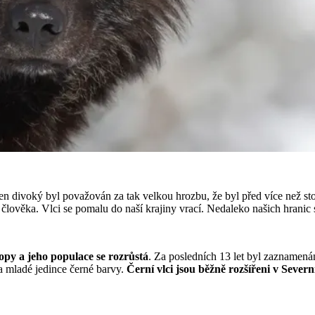
co ten divoký byl považován za tak velkou hrozbu, že byl před více než 
ítel člověka. Vlci se pomalu do naší krajiny vrací. Nedaleko našich hran
opy a jeho populace se rozrůstá
. Za posledních 13 let byl zaznamená
a mladé jedince černé barvy.
Černí vlci jsou běžně rozšířeni v Sever