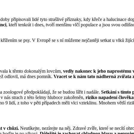
doby připisovali lidé tyto strašlivé příznaky, kdy křeče a halucinace do
inci
, kteří tenkrát i dnes, tvoří menšinu vlčí populace a jsou svou odli
ky křížením se psy. V Evropě se s ní můžeme nejčastěji setkat u vlků žijíc
hovala k těmto dokonalým lovcům,
vedly nakonec k jeho naprostému 
ež odlovil, má dnes pomník.
Vracet se k nám tato nádherná zvířata za
a zoologové předpokládají, že se budou šířit i nadále.
Setkání s tímto
 je v nás strach z této šelmy hluboce zakořeněn,
riziko napadení člověka
9 lidí, z toho v pěti případech měli vlci vzteklinu. Mnohem větší rizik
t v chůzi.
Neutíkejte, nezírejte na něj. Zdravé zvíře, které se necítí
a hoďte je po vlkovi.
Důležité je zachovat chladnou hlavu a neproje