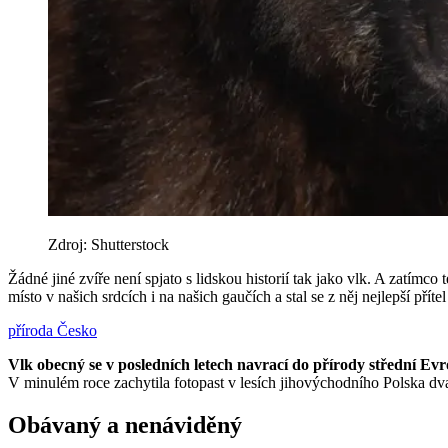
Zdroj: Shutterstock
Žádné jiné zvíře není spjato s lidskou historií tak jako vlk. A zatím
místo v našich srdcích i na našich gaučích a stal se z něj nejlepší př
příroda
Česko
Vlk obecný se v posledních letech navrací do přírody střední Evr
V minulém roce zachytila fotopast v lesích jihovýchodního Polska dv
Obávaný a nenáviděný