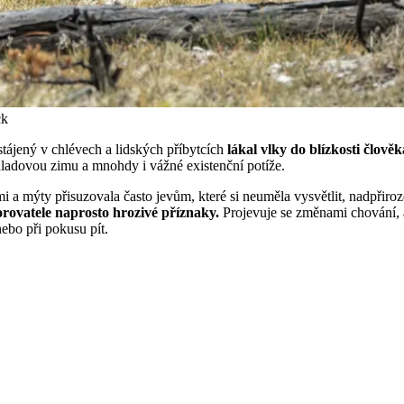
ck
tájený v chlévech a lidských příbytcích
lákal vlky do blízkosti člověk
 hladovou zimu a mnohdy i vážné existenční potíže.
i a mýty přisuzovala často jevům, které si neuměla vysvětlit, nadpřiroze
orovatele naprosto hrozivé příznaky.
Projevuje se změnami chování, a
ebo při pokusu pít.