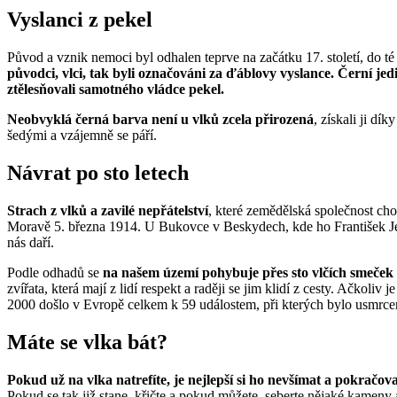
Vyslanci z pekel
Původ a vznik nemoci byl odhalen teprve na začátku 17. století, do té 
původci, vlci, tak byli označováni za ďáblovy vyslance.
Černí jed
ztělesňovali samotného vládce pekel.
Neobvyklá černá barva není u vlků zcela přirozená
, získali ji dí
šedými a vzájemně se páří.
Návrat po sto letech
Strach z vlků a zavilé nepřátelství
, které zemědělská společnost c
Moravě 5. března 1914. U Bukovce v Beskydech, kde ho František J
nás daří.
Podle odhadů se
na našem území pohybuje přes sto vlčích smeček
zvířata, která mají z lidí respekt a raději se jim klidí z cesty. Ačkoliv
2000 došlo v Evropě celkem k 59 událostem, při kterých bylo usmrceno 
Máte se vlka bát?
Pokud už na vlka natrefíte, je nejlepší si ho nevšímat a pokračova
Pokud se tak již stane, křičte a pokud můžete, seberte nějaké kameny 