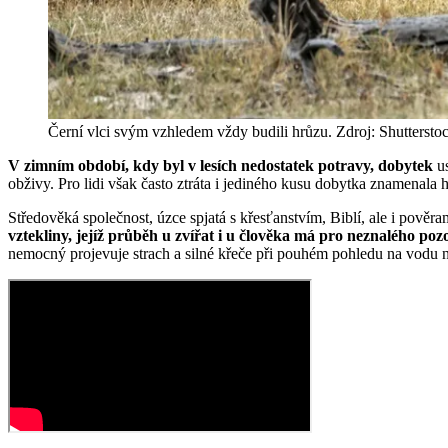
Černí vlci svým vzhledem vždy budili hrůzu. Zdroj: Shuttersto
V zimním období, kdy byl v lesích nedostatek potravy, dobytek
us
obživy. Pro lidi však často ztráta i jediného kusu dobytka znamenala
Středověká společnost, úzce spjatá s křesťanstvím, Biblí, ale i pověram
vztekliny, jejíž průběh u zvířat i u člověka má pro neznalého poz
nemocný projevuje strach a silné křeče při pouhém pohledu na vodu n