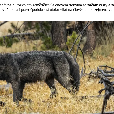
d pradávna. S rozvojem zemědělství a chovem dobytka se
začaly cesty a z
roveň rostla i pravděpodobnost útoku vlků na člověka, a to zejména ve 