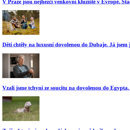
V Praze jsou nejhezčí venkovní kluziště v Evropě. Stač
Děti chtěly na luxusní dovolenou do Dubaje. Já jsem j
Vzali jsme tchyni ze soucitu na dovolenou do Egypta. 