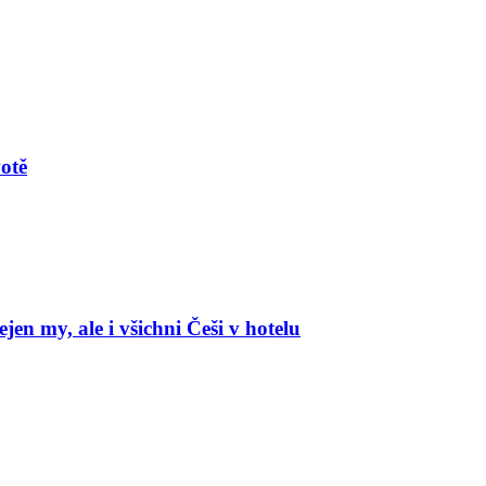
votě
en my, ale i všichni Češi v hotelu