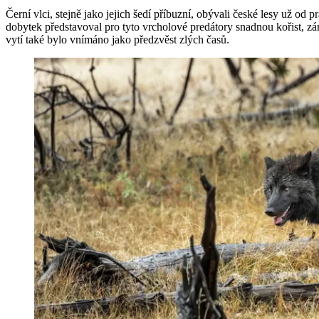
Černí vlci, stejně jako jejich šedí příbuzní, obývali české lesy už o
dobytek představoval pro tyto vrcholové predátory snadnou kořist, zá
vytí také bylo vnímáno jako předzvěst zlých časů.