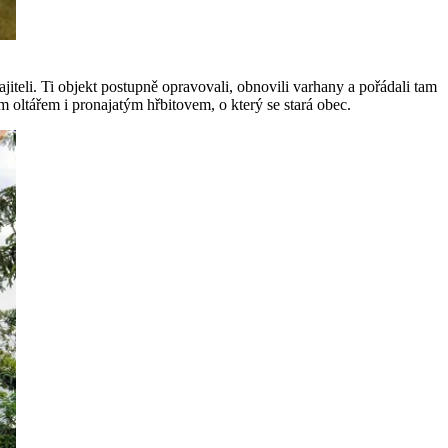
iteli. Ti objekt postupně opravovali, obnovili varhany a pořádali tam
m oltářem i pronajatým hřbitovem, o který se stará obec.