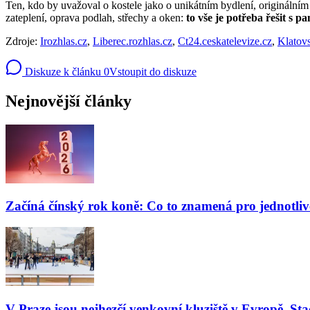
Ten, kdo by uvažoval o kostele jako o unikátním bydlení, originálním p
zateplení, oprava podlah, střechy a oken:
to vše je potřeba řešit s p
Zdroje:
Irozhlas.cz
,
Liberec.rozhlas.cz
,
Ct24.ceskatelevize.cz
,
Klatov
Diskuze k článku
0
Vstoupit do diskuze
Nejnovější články
Začíná čínský rok koně: Co to znamená pro jednotli
V Praze jsou nejhezčí venkovní kluziště v Evropě. Stač