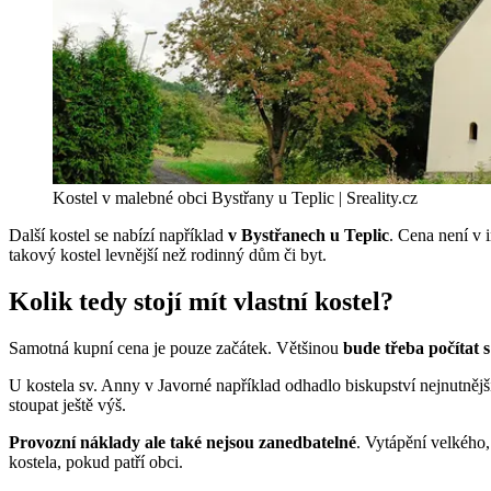
Kostel v malebné obci Bystřany u Teplic | Sreality.cz
Další kostel se nabízí například
v Bystřanech u Teplic
. Cena není v 
takový kostel levnější než rodinný dům či byt.
Kolik tedy stojí mít vlastní kostel?
Samotná kupní cena je pouze začátek. Většinou
bude třeba počítat 
U kostela sv. Anny v Javorné například odhadlo biskupství nejnutnější 
stoupat ještě výš.
Provozní náklady ale také nejsou zanedbatelné
. Vytápění velkého,
kostela, pokud patří obci.