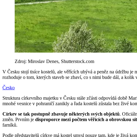
Zdroj: Miroslav Denes, Shutterstock.com
V Česku stojí tisíce kostelů, ale věřících ubývá a peněz na údržbu j
rozhoduje o tom, kterých staveb se zbaví, co s nimi bude dál, a kolik vl
Česko
Struktura církevního majetku v Česku stále zčásti odpovídá době Marie 
mnohé vesnice v pohraničí zanikly a řada kostelů zůstala bez živé ko
Církev se tak postupně zbavuje některých svých objektů
. Oficiá
změn. Prvním je
disproporce mezi počtem věřících a obrovskou sít
farníků.
Podle představitelů církve má kostel smysl pouze tam, kde je živá kom