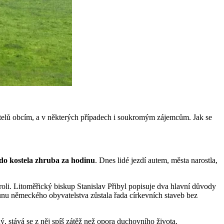
ostelů obcím, a v některých případech i soukromým zájemcům. Jak se
y do kostela zhruba za hodinu
. Dnes lidé jezdí autem, města narostla,
roli. Litoměřický biskup Stanislav Přibyl popisuje dva hlavní důvody
unu německého obyvatelstva zůstala řada církevních staveb bez
ý, stává se z něj spíš zátěž než opora duchovního života.