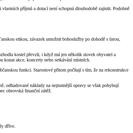
ci vlastních příjmů a dotací není schopná dlouhodobě zajistit. Podobně
sťanskou etikou, závazek umožnit bohoslužby po dohodě s farou,
hodla kostel převzít, i když má jen několik stovek obyvatel a
u konat akce, koncerty nebo setkávání místních.
čanskou funkci. Starostové přitom počítají s tím, že na rekonstrukce
tně, odhadované náklady na nejnutnější opravy se však pohybují
bec obrovská finanční zátěž.
ly dříve.