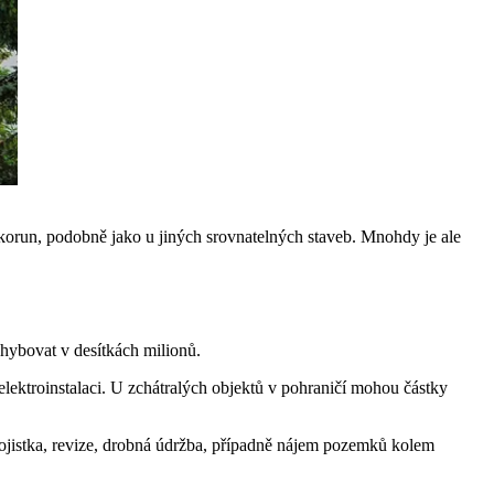
 korun, podobně jako u jiných srovnatelných staveb. Mnohdy je ale
ohybovat v desítkách milionů.
 elektroinstalaci. U zchátralých objektů v pohraničí mohou částky
 pojistka, revize, drobná údržba, případně nájem pozemků kolem