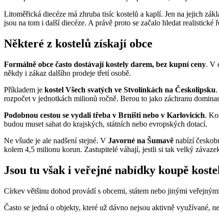
Litoměřická diecéze má zhruba tisíc kostelů a kaplí. Jen na jejich zá
jsou na tom i další diecéze. A právě proto se začalo hledat realistické ř
Některé z kostelů získají obce
Formálně obce často dostávají kostely darem, bez kupní ceny
. V 
někdy i zákaz dalšího prodeje třetí osobě.
Příkladem je
kostel Všech svatých ve Stvolínkách na Českolipsku
.
rozpočet v jednotkách milionů ročně. Berou to jako záchranu dominan
Podobnou cestou se vydali třeba v Brništi nebo v Karlovicích
. Ko
budou muset sahat do krajských, státních nebo evropských dotací.
Ne všude je ale nadšení stejné. V
Javorné na Šumavě
nabízí českob
kolem 4,5 milionu korun. Zastupitelé váhají, jestli si tak velký záva
Jsou tu však i veřejné nabídky koupě koste
Církev většinu dohod provádí s obcemi, státem nebo jinými veřejnými 
Často se jedná o objekty, které už dávno nejsou aktivně využívané, neb