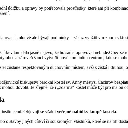
kladní údržbu a opravy by potřebovala prostředky, které ani při kombina
ešení.
darovací smlouvě ale bývají podmínky – zákaz využití v rozporu s kře
 Církev tam dala jasně najevo, že ho sama opravovat nebude.Obec se roz
ty obce a zároveň šanci vytvořit nové komunitní centrum, kde se moho
stel zůstane respektovaným duchovním místem, avšak získá i druhou, ob
udějovické biskupství barokní kostel sv. Anny městysi Čachrov bezpla
zek mohou dovolit. Je zřejmé, že i „zdarma“ kostel může být pro malou o
la
institucemi. Objevují se však i
veřejné nabídky koupě kostela
.
o o stavby jiných církví či soukromých vlastníků, které se na trh dosta