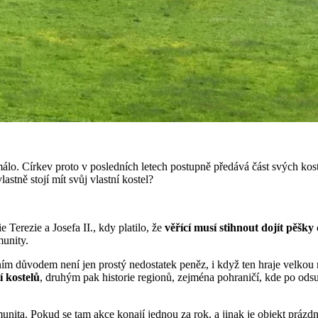
e málo. Církev proto v posledních letech postupně předává část svých k
astně stojí mít svůj vlastní kostel?
Terezie a Josefa II., kdy platilo, že
věřící musí stihnout dojít pěšk
munity.
lním důvodem není jen prostý nedostatek peněz, i když ten hraje velkou 
í kostelů
, druhým pak historie regionů, zejména pohraničí, kde po ods
unita. Pokud se tam akce konají jednou za rok, a jinak je objekt prázdn