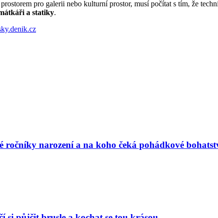
rostorem pro galerii nebo kulturní prostor, musí počítat s tím, že tech
amátkáři a statiky
.
sky.denik.cz
vé ročníky narození a na koho čeká pohádkové bohatst
í si půjčit brusle a kochat se tou krásou