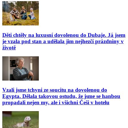
Děti chtěly na luxusní dovolenou do Dubaje. Já jsem
je vzala pod stan a udělala jim nejhezčí prázdniny v
životě
Vzali jsme tchyni ze soucitu na dovolenou do
Egypta. Dělala takovou ostudu, že jsme se hanbou
propadali nejen my, ale i všichni Češi v hotelu