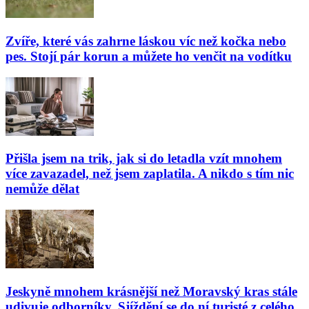
Zvíře, které vás zahrne láskou víc než kočka nebo
pes. Stojí pár korun a můžete ho venčit na vodítku
Přišla jsem na trik, jak si do letadla vzít mnohem
více zavazadel, než jsem zaplatila. A nikdo s tím nic
nemůže dělat
Jeskyně mnohem krásnější než Moravský kras stále
udivuje odborníky. Sjíždění se do ní turisté z celého