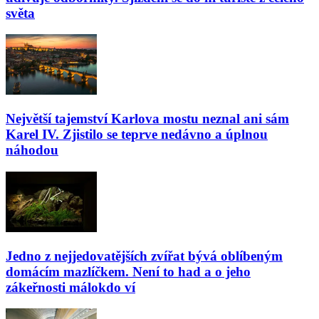
světa
Největší tajemství Karlova mostu neznal ani sám
Karel IV. Zjistilo se teprve nedávno a úplnou
náhodou
Jedno z nejjedovatějších zvířat bývá oblíbeným
domácím mazlíčkem. Není to had a o jeho
zákeřnosti málokdo ví