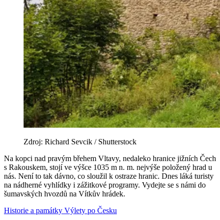
Zdroj: Richard Sevcik / Shutterstock
Na kopci nad pravým břehem Vltavy, nedaleko hranice jižních Čech
s Rakouskem, stojí ve výšce 1035 m n. m. nejvýše položený hrad u
nás. Není to tak dávno, co sloužil k ostraze hranic. Dnes láká turisty
na nádherné vyhlídky i zážitkové programy. Vydejte se s námi do
šumavských hvozdů na Vítkův hrádek.
Historie a památky
Výlety po Česku