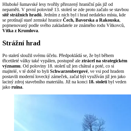
Hluboké šumavské lesy tvořily přirozený hraniční pás již od
nepaměti. V první polovině 13. století se zde proto začalo se stavbou
sítě strážních hradů
. Jedním z nich byl i hrad nedaleko místa, kde
se protínají staré zemské hranice
Čech, Bavorska a Rakouska
,
pojmenovaný podle svého zakladatele ze známého rodu Vítkovců,
Vítka z Krumlova
.
Strážní hrad
Po staletí sloužil svému účelu. Předpokládá se, že byl během
třicetileté války také vypálen, postupně ale
ztrácel na strategickém
významu
. Od poloviny 18. století už jen chátral a poté, co si
majitelé, v té době to byli
Schwarzenbergové
, ve vsi pod hradem
postavili moderní lovecký zámeček, začal být využíván již jen jako
laciný zdroj stavebního materiálu. Již na konci
18. století
byl veden
jako
ruina
.