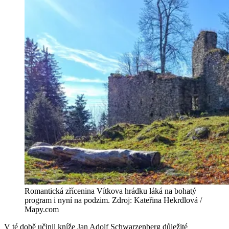
Romantická zřícenina Vítkova hrádku láká na bohatý
program i nyní na podzim. Zdroj: Kateřina Hekrdlová /
Mapy.com
V té době učinil kníže Jan Adolf Schwarzenberg důležité