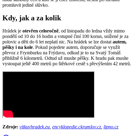
promluvit jediné slůvko.
Kdy, jak a za kolik
Hrádek je
otevřen celoročně
, od listopadu do ledna vždy mimo
pondělí od 10 do 16 hodin a vstupné činí 100 korun, snížené je za
polovic a děti do 6 let neplatí nic. Na hrádek se lze dostat
autem,
pěšky i na kole
. Pokud pojedete autem, doporučuje se využít
převoz z Frymburku na Frýdavu, odkud je to na Svatý Tomáš
přibližně 6 kilometrů. Odtud už musíte pěšky. K hradu pak musíte
vystoupat ještě 400 metrů po štěrkové cestě s převýšením 42 metrů.
Zdroje:
vitkuvhradek.eu
,
encyklopedie.ckrumlov.cz
,
lipno.cz