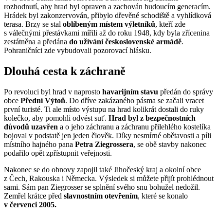
rozhodnutí, aby hrad byl opraven a zachován budoucím generacím.
Hrádek byl zakonzervován, přibylo dřevěné schodiště a vyhlídková
terasa. Brzy se stal
oblíbeným místem výletníků
, kteří zde
s válečnými přestávkami mířili až do roku 1948, kdy byla zřícenina
zestátněna a předána
do užívání československé armádě
.
Pohraničníci zde vybudovali pozorovací hlásku.
Dlouhá cesta k záchraně
Po revoluci byl hrad v naprosto
havarijním stavu
předán do správy
obce
Přední Výtoň
. Do dříve zakázaného pásma se začali vracet
první turisté. Ti ale místo výstupu na hrad kolikrát dostali do ruky
kolečko, aby pomohli odvést suť.
Hrad byl z bezpečnostních
důvodů uzavřen
a o jeho záchranu a záchranu přilehlého kostelíka
bojoval v podstatě jen jeden člověk. Díky nesmírné obětavosti a píli
místního hajného pana
Petra Ziegrossera
, se obě stavby nakonec
podařilo opět zpřístupnit veřejnosti.
Nakonec se do obnovy zapojil také Jihočeský kraj a okolní obce
z Čech, Rakouska i Německa. Výsledek si můžete přijít prohlédnout
sami. Sám pan Ziegrosser se splnění svého snu bohužel nedožil.
Zemřel krátce před
slavnostním otevřením
, které se konalo
v červenci 2005.