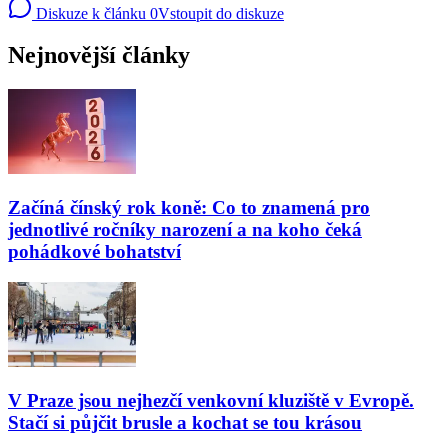
Diskuze k článku
0
Vstoupit do diskuze
Nejnovější články
Začíná čínský rok koně: Co to znamená pro
jednotlivé ročníky narození a na koho čeká
pohádkové bohatství
V Praze jsou nejhezčí venkovní kluziště v Evropě.
Stačí si půjčit brusle a kochat se tou krásou