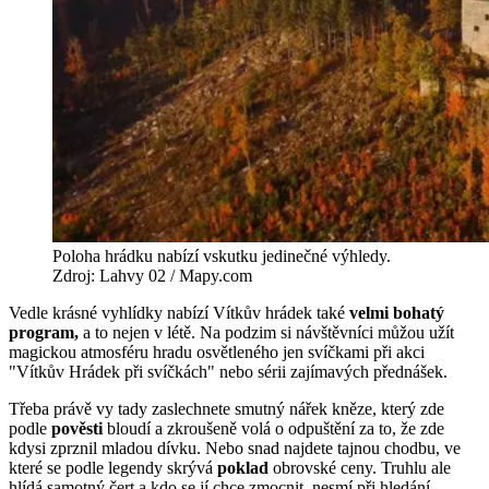
Poloha hrádku nabízí vskutku jedinečné výhledy.
Zdroj: Lahvy 02 / Mapy.com
Vedle krásné vyhlídky nabízí Vítkův hrádek také
velmi bohatý
program,
a to nejen v létě. Na podzim si návštěvníci můžou užít
magickou atmosféru hradu osvětleného jen svíčkami při akci
"Vítkův Hrádek při svíčkách" nebo sérii zajímavých přednášek.
Třeba právě vy tady zaslechnete smutný nářek kněze, který zde
podle
pověsti
bloudí a zkroušeně volá o odpuštění za to, že zde
kdysi zprznil mladou dívku. Nebo snad najdete tajnou chodbu, ve
které se podle legendy skrývá
poklad
obrovské ceny. Truhlu ale
hlídá samotný čert a kdo se jí chce zmocnit, nesmí při hledání