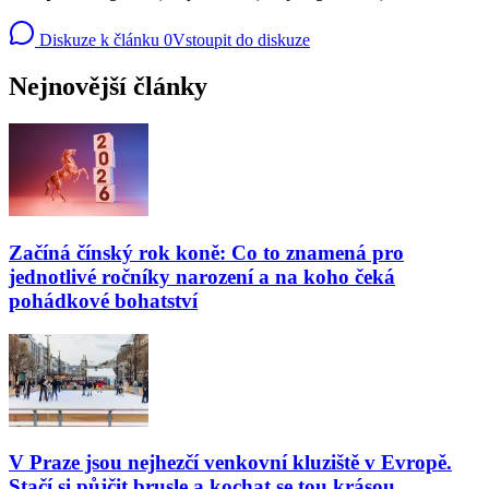
Diskuze k článku
0
Vstoupit do diskuze
Nejnovější články
Začíná čínský rok koně: Co to znamená pro
jednotlivé ročníky narození a na koho čeká
pohádkové bohatství
V Praze jsou nejhezčí venkovní kluziště v Evropě.
Stačí si půjčit brusle a kochat se tou krásou