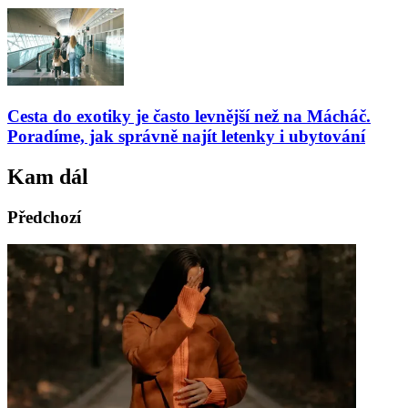
Cesta do exotiky je často levnější než na Mácháč.
Poradíme, jak správně najít letenky i ubytování
Kam dál
Předchozí