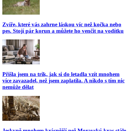
Zvíře, které vás zahrne láskou víc než kočka nebo
pes. Stojí pár korun a můžete ho venčit na vodítku
Přišla jsem na trik, jak si do letadla vzít mnohem
více zavazadel, než jsem zaplatila. A nikdo s tím nic
nemůže dělat
Jeskyně mnohem krásnější než Moravský kras stále