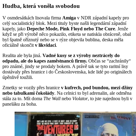
Hudba, která voněla svobodou
V osmdesátkách lisovala firma
Amiga
v NDR západní kapely pro
celý socialistický blok. Mezi tituly byste našli legendární západní
kapely, jako
Depeche Mode, Pink Floyd nebo The Cure
. Jenže
když se při výrobě něco pokazilo, etiketa se natiskla obráceně, obal
byl špatně oříznutý nebo se v rýze objevila bublina, deska měla
oficiálně skončit
v likvidaci
.
Realita ale byla jiná.
Vadné kusy se z výroby neztrácely do
odpadu, ale do kapes zaměstnanců firmy.
Občas se “zachránily“
pro známé, jindy se prodaly bokem. A právě tak se tyto raritní lisy
dostávaly přes hranice i do Československa, kde lidé po originálech
úpěnlivě toužili.
Zmetky se vozily přes hranice
v kufrech, pod bundou, mezi džíny
nebo tabulkami čokolády
. Na celnici to byl adrenalin, ale odměna
stála za to. Mít doma
The Wall
nebo
Violator
, to jste najednou byli v
paneláku za boha.