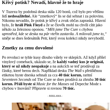
Křivý potisk? Nevadí, hlavně že to hraje
V Tuzexu by podobná deska stála 120 bonů, což bylo pro většinu
lidí
nedosažitelné.
Ale “zmetkový“ lis se dal sehnat i za polovinu.
Nikomu nevadilo, že potisk je křivý a zvuk občas zapraská. Hlavní
bylo, že
hráli Pink Floyd
a že se člověk mohl na chvíli cítit jako
někdo za železnou oponou.
“Měli jsme The Cure s chybou
uprostřed, kde se deska na pár vteřin zastavila. A milovali jsme to,“
směje se dnes šedesátník Petr, který svou kolekci nikdy nevyhodil.
Zmetky za cenu dovolené
Po revoluci se tyhle kusy dlouho válely ve sklepích. Až když přišel
vinylový comeback, ukázalo se, že
každý vadný kus je originál,
který se už nikdy neopakuje
a na aukcích se teď prodávají za
částky, které berou dech. Například desku
The Wall
s přetištěnou
etiketou byste dneska sehnali za cca
40 tisíc korun,
raritní
Seventeen Seconds
od The Cure se dnes prodává za zhruba
30 tisíc
korun. Přáli byste si
Music for the Masses
od Depeche Mode s
chybou v lisování? Připravte si rovnou
70 tisíc.