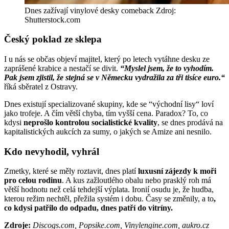
Dnes zažívají vinylové desky comeback Zdroj:
Shutterstock.com
Český poklad ze sklepa
I u nás se občas objeví majitel, který po letech vytáhne desku ze
zaprášené krabice a nestačí se divit.
“Myslel jsem, že to vyhodím.
Pak jsem zjistil, že stejná se v Německu vydražila za tři tisíce euro.“
říká sběratel z Ostravy.
Dnes existují specializované skupiny, kde se “východní lisy“ loví
jako trofeje. A čím větší chyba, tím vyšší cena. Paradox? To, co
kdysi
neprošlo kontrolou socialistické kvality
, se dnes prodává na
kapitalistických aukcích za sumy, o jakých se Amize ani nesnilo.
Kdo nevyhodil, vyhrál
Zmetky, které se měly roztavit, dnes platí
luxusní zájezdy k moři
pro celou rodinu
. A kus zažloutlého obalu nebo prasklý roh má
větší hodnotu než celá tehdejší výplata. Ironií osudu je, že hudba,
kterou režim nechtěl, přežila systém i dobu. Časy se změnily, a to
,
co kdysi patřilo do odpadu, dnes patří do vitríny.
Zdroje:
Discogs.com, Popsike.com, Vinylengine.com, aukro.cz