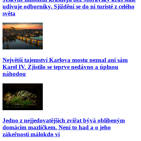
udivuje odborníky. Sjíždění se do ní turisté z celého
světa
Největší tajemství Karlova mostu neznal ani sám
Karel IV. Zjistilo se teprve nedávno a úplnou
náhodou
Jedno z nejjedovatějších zvířat bývá oblíbeným
domácím mazlíčkem. Není to had a o jeho
zákeřnosti málokdo ví