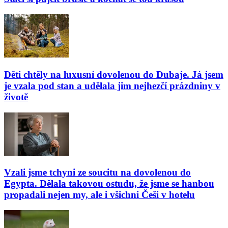
Děti chtěly na luxusní dovolenou do Dubaje. Já jsem
je vzala pod stan a udělala jim nejhezčí prázdniny v
životě
Vzali jsme tchyni ze soucitu na dovolenou do
Egypta. Dělala takovou ostudu, že jsme se hanbou
propadali nejen my, ale i všichni Češi v hotelu