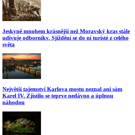
Jeskyně mnohem krásnější než Moravský kras stále
udivuje odborníky. Sjíždění se do ní turisté z celého
světa
Největší tajemství Karlova mostu neznal ani sám
Karel IV. Zjistilo se teprve nedávno a úplnou
náhodou