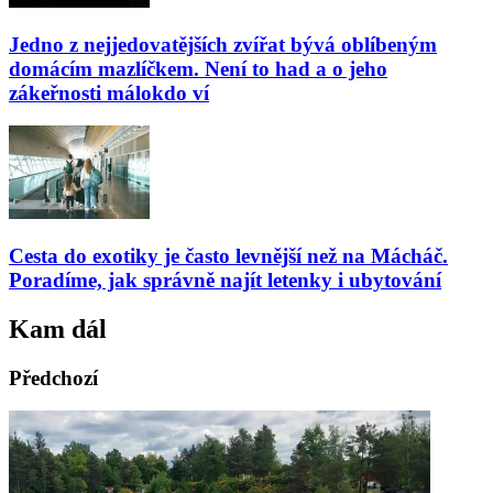
Jedno z nejjedovatějších zvířat bývá oblíbeným
domácím mazlíčkem. Není to had a o jeho
zákeřnosti málokdo ví
Cesta do exotiky je často levnější než na Mácháč.
Poradíme, jak správně najít letenky i ubytování
Kam dál
Předchozí