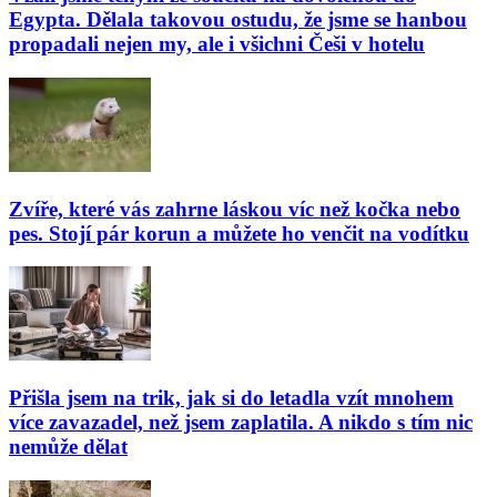
Egypta. Dělala takovou ostudu, že jsme se hanbou
propadali nejen my, ale i všichni Češi v hotelu
Zvíře, které vás zahrne láskou víc než kočka nebo
pes. Stojí pár korun a můžete ho venčit na vodítku
Přišla jsem na trik, jak si do letadla vzít mnohem
více zavazadel, než jsem zaplatila. A nikdo s tím nic
nemůže dělat