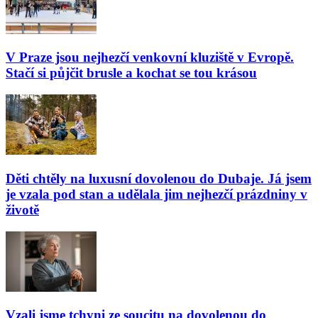
V Praze jsou nejhezčí venkovní kluziště v Evropě.
Stačí si půjčit brusle a kochat se tou krásou
Děti chtěly na luxusní dovolenou do Dubaje. Já jsem
je vzala pod stan a udělala jim nejhezčí prázdniny v
životě
Vzali jsme tchyni ze soucitu na dovolenou do