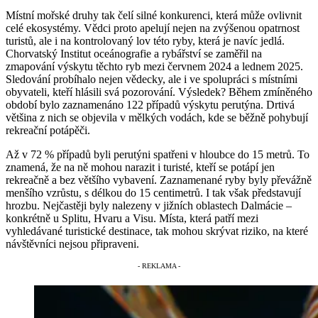
Místní mořské druhy tak čelí silné konkurenci, která může ovlivnit
celé ekosystémy. Vědci proto apelují nejen na zvýšenou opatrnost
turistů, ale i na kontrolovaný lov této ryby, která je navíc jedlá.
Chorvatský Institut oceánografie a rybářství se zaměřil na
zmapování výskytu těchto ryb mezi červnem 2024 a lednem 2025.
Sledování probíhalo nejen vědecky, ale i ve spolupráci s místními
obyvateli, kteří hlásili svá pozorování. Výsledek? Během zmíněného
období bylo zaznamenáno 122 případů výskytu perutýna. Drtivá
většina z nich se objevila v mělkých vodách, kde se běžně pohybují
rekreační potápěči.
Až v 72 % případů byli perutýni spatřeni v hloubce do 15 metrů. To
znamená, že na ně mohou narazit i turisté, kteří se potápí jen
rekreačně a bez většího vybavení. Zaznamenané ryby byly převážně
menšího vzrůstu, s délkou do 15 centimetrů. I tak však představují
hrozbu. Nejčastěji byly nalezeny v jižních oblastech Dalmácie –
konkrétně u Splitu, Hvaru a Visu. Místa, která patří mezi
vyhledávané turistické destinace, tak mohou skrývat riziko, na které
návštěvníci nejsou připraveni.