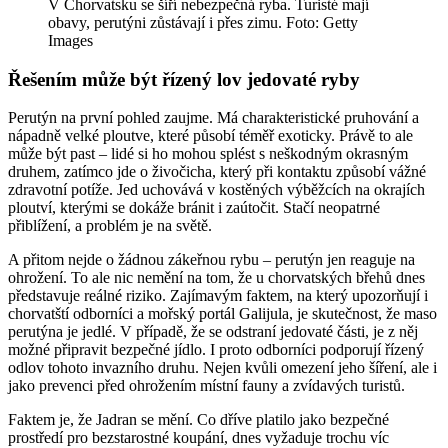
V Chorvatsku se šíří nebezpečná ryba. Turisté mají
obavy, perutýni zůstávají i přes zimu. Foto: Getty
Images
Řešením může být řízený lov jedovaté ryby
Perutýn na první pohled zaujme. Má charakteristické pruhování a
nápadně velké ploutve, které působí téměř exoticky. Právě to ale
může být past – lidé si ho mohou splést s neškodným okrasným
druhem, zatímco jde o živočicha, který při kontaktu způsobí vážné
zdravotní potíže. Jed uchovává v kostěných výběžcích na okrajích
ploutví, kterými se dokáže bránit i zaútočit. Stačí neopatrné
přiblížení, a problém je na světě.
A přitom nejde o žádnou zákeřnou rybu – perutýn jen reaguje na
ohrožení. To ale nic nemění na tom, že u chorvatských břehů dnes
představuje reálné riziko. Zajímavým faktem, na který upozorňují i
chorvatští odborníci a mořský portál Galijula, je skutečnost, že maso
perutýna je jedlé. V případě, že se odstraní jedovaté části, je z něj
možné připravit bezpečné jídlo. I proto odborníci podporují řízený
odlov tohoto invazního druhu. Nejen kvůli omezení jeho šíření, ale i
jako prevenci před ohrožením místní fauny a zvídavých turistů.
Faktem je, že Jadran se mění. Co dříve platilo jako bezpečné
prostředí pro bezstarostné koupání, dnes vyžaduje trochu víc