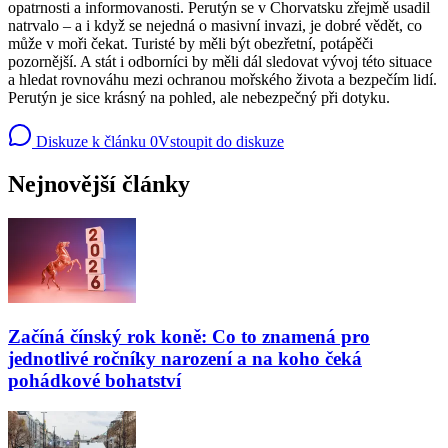
opatrnosti a informovanosti. Perutýn se v Chorvatsku zřejmě usadil
natrvalo – a i když se nejedná o masivní invazi, je dobré vědět, co
může v moři čekat. Turisté by měli být obezřetní, potápěči
pozornější. A stát i odborníci by měli dál sledovat vývoj této situace
a hledat rovnováhu mezi ochranou mořského života a bezpečím lidí.
Perutýn je sice krásný na pohled, ale nebezpečný při dotyku.
Diskuze k článku
0
Vstoupit do diskuze
Nejnovější články
Začíná čínský rok koně: Co to znamená pro
jednotlivé ročníky narození a na koho čeká
pohádkové bohatství