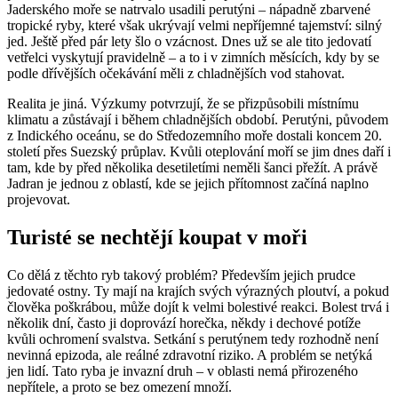
Jaderského moře se natrvalo usadili perutýni – nápadně zbarvené
tropické ryby, které však ukrývají velmi nepříjemné tajemství: silný
jed. Ještě před pár lety šlo o vzácnost. Dnes už se ale tito jedovatí
vetřelci vyskytují pravidelně – a to i v zimních měsících, kdy by se
podle dřívějších očekávání měli z chladnějších vod stahovat.
Realita je jiná. Výzkumy potvrzují, že se přizpůsobili místnímu
klimatu a zůstávají i během chladnějších období. Perutýni, původem
z Indického oceánu, se do Středozemního moře dostali koncem 20.
století přes Suezský průplav. Kvůli oteplování moří se jim dnes daří i
tam, kde by před několika desetiletími neměli šanci přežít. A právě
Jadran je jednou z oblastí, kde se jejich přítomnost začíná naplno
projevovat.
Turisté se nechtějí koupat v moři
Co dělá z těchto ryb takový problém? Především jejich prudce
jedovaté ostny. Ty mají na krajích svých výrazných ploutví, a pokud
člověka poškrábou, může dojít k velmi bolestivé reakci. Bolest trvá i
několik dní, často ji doprovází horečka, někdy i dechové potíže
kvůli ochromení svalstva. Setkání s perutýnem tedy rozhodně není
nevinná epizoda, ale reálné zdravotní riziko. A problém se netýká
jen lidí. Tato ryba je invazní druh – v oblasti nemá přirozeného
nepřítele, a proto se bez omezení množí.