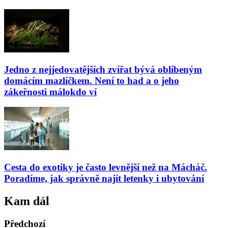
Jedno z nejjedovatějších zvířat bývá oblíbeným
domácím mazlíčkem. Není to had a o jeho
zákeřnosti málokdo ví
Cesta do exotiky je často levnější než na Mácháč.
Poradíme, jak správně najít letenky i ubytování
Kam dál
Předchozí