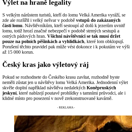
Výlet na hraně legality
S velkým nárůstem turistů, kteří do lomu Velká Amerika vyráží, se
zde ale rozšířil i velký nešvar v podobě
vstupů do zakázaných
částí lomu
. Návštěvníkům, kteří sestoupí až dolů k jezerům uvnitř
lomu, totiž hrozí značné nebezpečí v podobě strmých sestupů a
ostrých pádových hran.
Všichni návštěvníci se tak musí držet
pouze na polních pěšinkách a vyhlídkách
, které lom obklopují.
Porušení těchto pravidel pak může vést dokonce i k pokutám ve výši
až 15 000 korun.
Český kras jako výletový ráj
Pokud se rozhodnete do Českého krasu zavítat, rozhodně byste
neměli zůstat jen u návštěvy lomu Velká Amerika. Jednodenní výlet
skvěle doplní například návštěva nedalekých
Koněpruských
jeskyní
, které nabízejí poutavé prohlídky s tamními průvodci, ale i
klidné místo pro posezení v nově zrekonstruované kavárně.