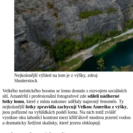
Nejkrásnější výhled na lom je z výšky, zdroj:
Shutterstock
Velkého turistického boomu se lomu dostalo s rozvojem sociálních
sítí. Amatérští i profesionální fotografové zde
sdíleli nádherné
fotky lomu
, které z místa nakonec udělaly naprostý fenomén. Ty
nejkrásnější
fotky zpravidla zachycují Velkou Ameriku z výšky
,
jsou pořízené na vyhlídkách podél lomu. Na nich totiž zvlášť
vynikne oku lahodící kontrast mezi křišťálově modrou jezerní vodou
a dramaticky šedými skalisky, které jezera obklopují.