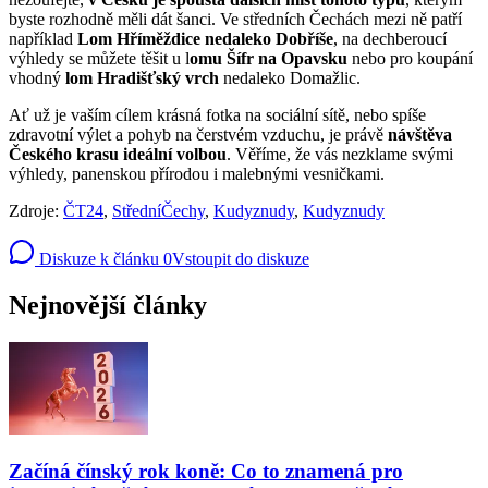
byste rozhodně měli dát šanci. Ve středních Čechách mezi ně patří
například
Lom Hříměždice nedaleko Dobříše
, na dechberoucí
výhledy se můžete těšit u l
omu Šífr na Opavsku
nebo pro koupání
vhodný
lom Hradišťský vrch
nedaleko Domažlic.
Ať už je vaším cílem krásná fotka na sociální sítě, nebo spíše
zdravotní výlet a pohyb na čerstvém vzduchu, je právě
návštěva
Českého krasu ideální volbou
. Věříme, že vás nezklame svými
výhledy, panenskou přírodou i malebnými vesničkami.
Zdroje:
ČT24
,
StředníČechy
,
Kudyznudy
,
Kudyznudy
Diskuze k článku
0
Vstoupit do diskuze
Nejnovější články
Začíná čínský rok koně: Co to znamená pro