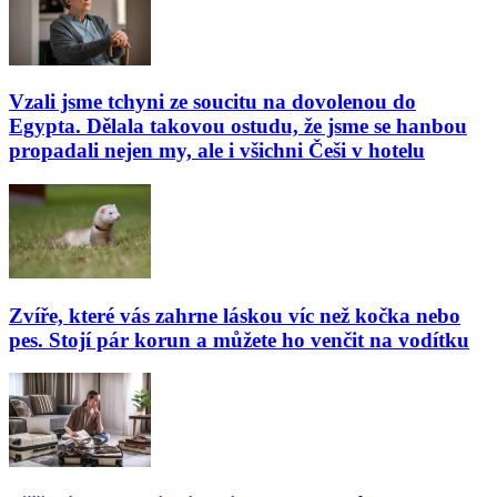
Vzali jsme tchyni ze soucitu na dovolenou do
Egypta. Dělala takovou ostudu, že jsme se hanbou
propadali nejen my, ale i všichni Češi v hotelu
Zvíře, které vás zahrne láskou víc než kočka nebo
pes. Stojí pár korun a můžete ho venčit na vodítku