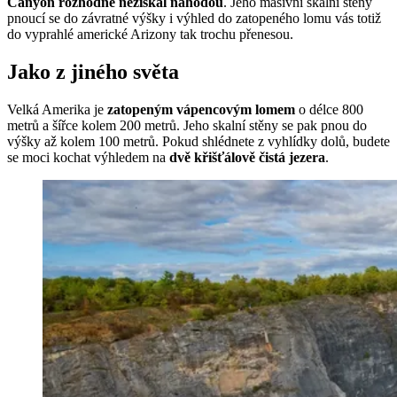
Canyon rozhodně nezískal náhodou
. Jeho masivní skalní stěny
pnoucí se do závratné výšky i výhled do zatopeného lomu vás totiž
do vyprahlé americké Arizony tak trochu přenesou.
Jako z jiného světa
Velká Amerika je
zatopeným vápencovým lomem
o délce 800
metrů a šířce kolem 200 metrů. Jeho skalní stěny se pak pnou do
výšky až kolem 100 metrů. Pokud shlédnete z vyhlídky dolů, budete
se moci kochat výhledem na
dvě křišťálově čistá jezera
.