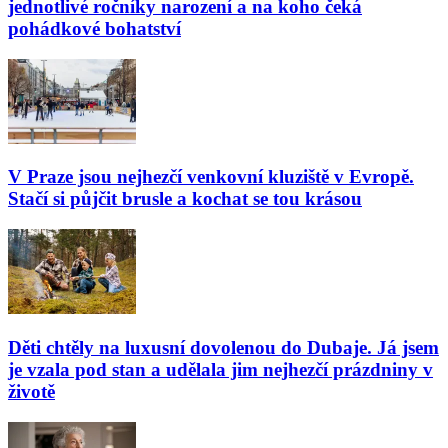
jednotlivé ročníky narození a na koho čeká
pohádkové bohatství
V Praze jsou nejhezčí venkovní kluziště v Evropě.
Stačí si půjčit brusle a kochat se tou krásou
Děti chtěly na luxusní dovolenou do Dubaje. Já jsem
je vzala pod stan a udělala jim nejhezčí prázdniny v
životě