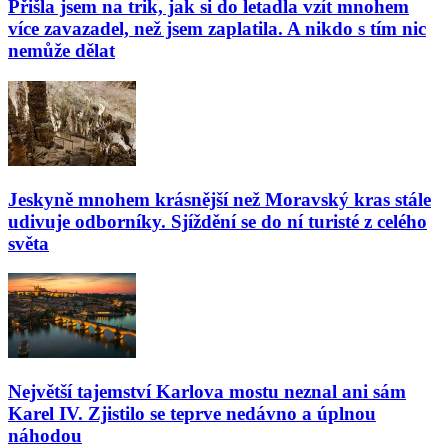
Přišla jsem na trik, jak si do letadla vzít mnohem
více zavazadel, než jsem zaplatila. A nikdo s tím nic
nemůže dělat
Jeskyně mnohem krásnější než Moravský kras stále
udivuje odborníky. Sjíždění se do ní turisté z celého
světa
Největší tajemství Karlova mostu neznal ani sám
Karel IV. Zjistilo se teprve nedávno a úplnou
náhodou