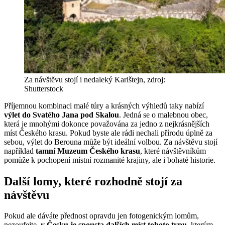
Za návštěvu stojí i nedaleký Karlštejn, zdroj:
Shutterstock
Příjemnou kombinaci malé túry a krásných výhledů taky nabízí
výlet do Svatého Jana pod Skalou
. Jedná se o malebnou obec,
která je mnohými dokonce považována za jedno z nejkrásnějších
míst Českého krasu. Pokud byste ale rádi nechali přírodu úplně za
sebou, výlet do Berouna může být ideální volbou. Za návštěvu stojí
například
tamní Muzeum Českého krasu
, které návštěvníkům
pomůže k pochopení místní rozmanité krajiny, ale i bohaté historie.
Další lomy, které rozhodně stojí za
návštěvu
Pokud ale dáváte přednost opravdu jen fotogenickým lomům,
nezoufejte,
v Česku je spousta dalších míst tohoto typu
, kterým