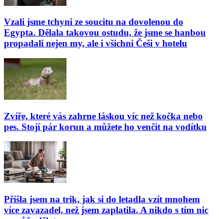
Vzali jsme tchyni ze soucitu na dovolenou do
Egypta. Dělala takovou ostudu, že jsme se hanbou
propadali nejen my, ale i všichni Češi v hotelu
Zvíře, které vás zahrne láskou víc než kočka nebo
pes. Stojí pár korun a můžete ho venčit na vodítku
Přišla jsem na trik, jak si do letadla vzít mnohem
více zavazadel, než jsem zaplatila. A nikdo s tím nic