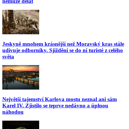
nemůže dělat
Jeskyně mnohem krásnější než Moravský kras stále
udivuje odborníky. Sjíždění se do ní turisté z celého
světa
Největší tajemství Karlova mostu neznal ani sám
Karel IV. Zjistilo se teprve nedávno a úplnou
náhodou