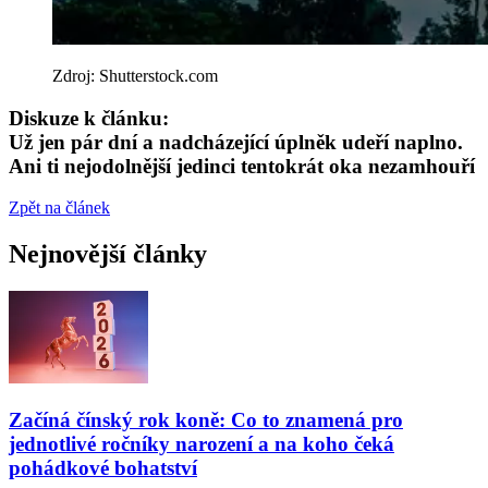
Zdroj: Shutterstock.com
Diskuze k článku:
Už jen pár dní a nadcházející úplněk udeří naplno.
Ani ti nejodolnější jedinci tentokrát oka nezamhouří
Zpět na článek
Nejnovější články
Začíná čínský rok koně: Co to znamená pro
jednotlivé ročníky narození a na koho čeká
pohádkové bohatství