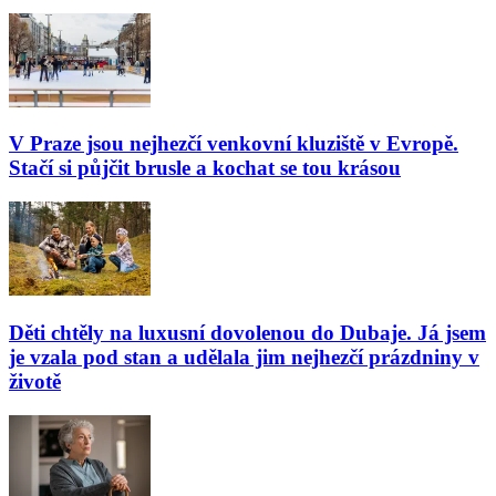
V Praze jsou nejhezčí venkovní kluziště v Evropě.
Stačí si půjčit brusle a kochat se tou krásou
Děti chtěly na luxusní dovolenou do Dubaje. Já jsem
je vzala pod stan a udělala jim nejhezčí prázdniny v
životě