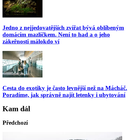
Jedno z nejjedovatějších zvířat bývá oblíbeným
domácím mazlíčkem. Není to had a o jeho
zákeřnosti málokdo ví
Cesta do exotiky je často levnější než na Mácháč.
Poradíme, jak správně najít letenky i ubytování
Kam dál
Předchozí