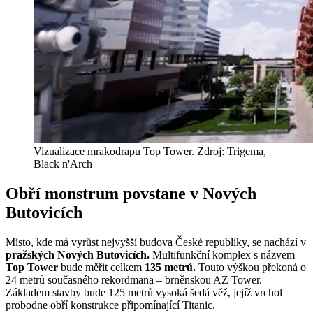
Vizualizace mrakodrapu Top Tower. Zdroj: Trigema,
Black n'Arch
Obří monstrum povstane v Nových
Butovicích
Místo, kde má vyrůst nejvyšší budova České republiky, se nachází v
pražských Nových Butovicích.
Multifunkční komplex s názvem
Top Tower
bude měřit celkem
135 metrů.
Touto výškou překoná o
24 metrů současného rekordmana – brněnskou AZ Tower.
Základem stavby bude 125 metrů vysoká šedá věž, jejíž vrchol
probodne obří konstrukce připomínající Titanic.