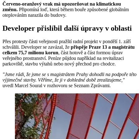
Červeno-oranžový vrak má upozorňovat na klimatickou
změnu.
Připomíná loď, která během bouře způsobené globálním
oteplováním narazila do budovy.
Developer přislíbil další úpravy v oblasti
Přes protesty části veřejnosti pražští radní projekt v pondělí 1. září
schválili. Developer se zavázal, že
přispěje Praze 13 a magistrátu
celkem 75,7 milionu korun
, část hotově a část formou úprav
veřejného prostranství. Peníze půjdou například na revitalizaci
parkoviště, stavbu výtahů nebo nový přechod pro chodce.
"Jsme rádi, že jsme se s magistrátem Prahy dohodli na podpoře této
výjimečné stavby. Věříme, že ji v dohledné době zrealizujeme,"
uvedl Marcel Soural v rozhovoru se Seznam Zprávami.