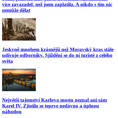
více zavazadel, než jsem zaplatila. A nikdo s tím nic
nemůže dělat
Jeskyně mnohem krásnější než Moravský kras stále
udivuje odborníky. Sjíždění se do ní turisté z celého
světa
Největší tajemství Karlova mostu neznal ani sám
Karel IV. Zjistilo se teprve nedávno a úplnou
náhodou