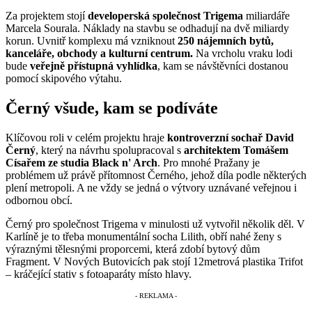
Za projektem stojí
developerská společnost Trigema
miliardáře
Marcela Sourala. Náklady na stavbu se odhadují na dvě miliardy
korun. Uvnitř komplexu má vzniknout
250 nájemních bytů,
kanceláře, obchody a kulturní centrum.
Na vrcholu vraku lodi
bude
veřejně přístupná vyhlídka
, kam se návštěvníci dostanou
pomocí skipového výtahu.
Černý všude, kam se podíváte
Klíčovou roli v celém projektu hraje
kontroverzní sochař David
Černý
, který na návrhu spolupracoval s
architektem Tomášem
Císařem ze studia Black n' Arch
. Pro mnohé Pražany je
problémem už právě přítomnost Černého, jehož díla podle některých
plení metropoli. A ne vždy se jedná o výtvory uznávané veřejnou i
odbornou obcí.
Černý pro společnost Trigema v minulosti už vytvořil několik děl. V
Karlíně je to třeba monumentální socha Lilith, obří nahé ženy s
výraznými tělesnými proporcemi, která zdobí bytový dům
Fragment. V Nových Butovicích pak stojí 12metrová plastika Trifot
– kráčející stativ s fotoaparáty místo hlavy.