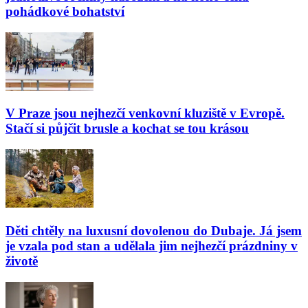
pohádkové bohatství
V Praze jsou nejhezčí venkovní kluziště v Evropě.
Stačí si půjčit brusle a kochat se tou krásou
Děti chtěly na luxusní dovolenou do Dubaje. Já jsem
je vzala pod stan a udělala jim nejhezčí prázdniny v
životě