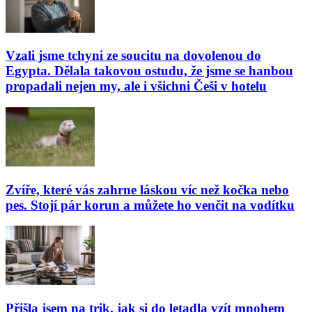
Vzali jsme tchyni ze soucitu na dovolenou do
Egypta. Dělala takovou ostudu, že jsme se hanbou
propadali nejen my, ale i všichni Češi v hotelu
Zvíře, které vás zahrne láskou víc než kočka nebo
pes. Stojí pár korun a můžete ho venčit na vodítku
Přišla jsem na trik, jak si do letadla vzít mnohem