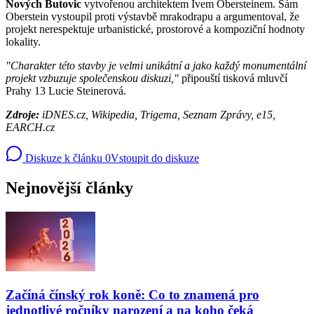
Nových Butovic
vytvořenou architektem Ivem Obersteinem. Sám
Oberstein vystoupil proti výstavbě mrakodrapu a argumentoval, že
projekt nerespektuje urbanistické, prostorové a kompoziční hodnoty
lokality.
"Charakter této stavby je velmi unikátní a jako každý monumentální
projekt vzbuzuje společenskou diskuzi,"
připouští tisková mluvčí
Prahy 13 Lucie Steinerová.
Zdroje:
iDNES.cz, Wikipedia, Trigema, Seznam Zprávy, e15,
EARCH.cz
Diskuze k článku
0
Vstoupit do diskuze
Nejnovější články
Začíná čínský rok koně: Co to znamená pro
jednotlivé ročníky narození a na koho čeká