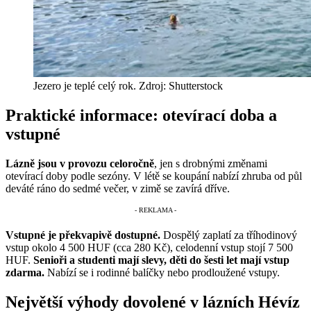
Jezero je teplé celý rok. Zdroj: Shutterstock
Praktické informace: otevírací doba a
vstupné
Lázně jsou v provozu celoročně
, jen s drobnými změnami
otevírací doby podle sezóny. V létě se koupání nabízí zhruba od půl
deváté ráno do sedmé večer, v zimě se zavírá dříve.
Vstupné je překvapivě dostupné.
Dospělý zaplatí za tříhodinový
vstup okolo 4 500 HUF (cca 280 Kč), celodenní vstup stojí 7 500
HUF.
Senioři a studenti mají slevy, děti do šesti let mají vstup
zdarma.
Nabízí se i rodinné balíčky nebo prodloužené vstupy.
Největší výhody dovolené v lázních Hévíz