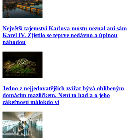
Největší tajemství Karlova mostu neznal ani sám
Karel IV. Zjistilo se teprve nedávno a úplnou
náhodou
Jedno z nejjedovatějších zvířat bývá oblíbeným
domácím mazlíčkem. Není to had a o jeho
zákeřnosti málokdo ví