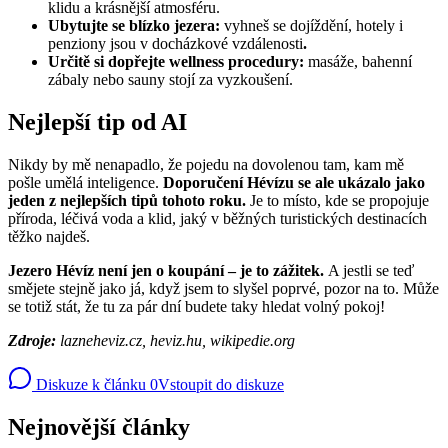
klidu a krásnější atmosféru.
Ubytujte se blízko jezera:
vyhneš se dojíždění, hotely i
penziony jsou v docházkové vzdálenosti
.
Určitě si dopřejte wellness procedury:
masáže, bahenní
zábaly nebo sauny stojí za vyzkoušení.
Nejlepší tip od AI
Nikdy by mě nenapadlo, že pojedu na dovolenou tam, kam mě
pošle umělá inteligence.
Doporučení Hévízu se ale ukázalo jako
jeden z nejlepších tipů tohoto roku.
Je to místo, kde se propojuje
příroda, léčivá voda a klid, jaký v běžných turistických destinacích
těžko najdeš.
Jezero Hévíz není jen o koupání – je to zážitek.
A jestli se teď
smějete stejně jako já, když jsem to slyšel poprvé, pozor na to. Může
se totiž stát, že tu za pár dní budete taky hledat volný pokoj!
Zdroje:
lazneheviz.cz, heviz.hu, wikipedie.org
Diskuze k článku
0
Vstoupit do diskuze
Nejnovější články