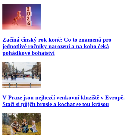
Začíná čínský rok koně: Co to znamená pro
jednotlivé ročníky narození a na koho čeká
pohádkové bohatství
V Praze jsou nejhezčí venkovní kluziště v Evropě.
Stačí si půjčit brusle a kochat se tou krásou