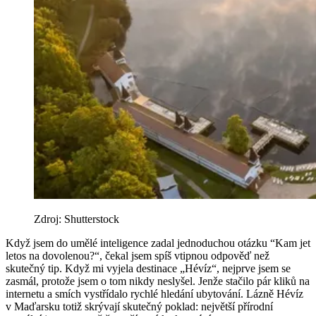
Zdroj: Shutterstock
Když jsem do umělé inteligence zadal jednoduchou otázku “Kam jet
letos na dovolenou?“, čekal jsem spíš vtipnou odpověď než
skutečný tip. Když mi vyjela destinace „Hévíz“, nejprve jsem se
zasmál, protože jsem o tom nikdy neslyšel. Jenže stačilo pár kliků na
internetu a smích vystřídalo rychlé hledání ubytování. Lázně Hévíz
v Maďarsku totiž skrývají skutečný poklad: největší přírodní