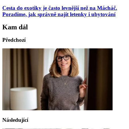
Cesta do exotiky je často levnější než na Mácháč.
Poradíme, jak správně najít letenky i ubytování
Kam dál
Předchozí
Následující