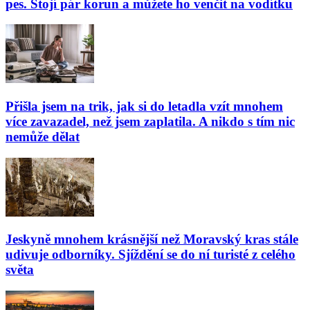
pes. Stojí pár korun a můžete ho venčit na vodítku
Přišla jsem na trik, jak si do letadla vzít mnohem
více zavazadel, než jsem zaplatila. A nikdo s tím nic
nemůže dělat
Jeskyně mnohem krásnější než Moravský kras stále
udivuje odborníky. Sjíždění se do ní turisté z celého
světa