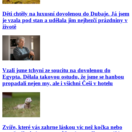
Děti chtěly na luxusní dovolenou do Dubaje. Já jsem
je vzala pod stan a udělala jim nejhezčí prázdniny v
životě
Vzali jsme tchyni ze soucitu na dovolenou do
Egypta. Dělala takovou ostudu, že jsme se hanbou
propadali nejen my, ale i všichni Češi v hotelu
Zvíře, které vás zahrne láskou víc než kočka nebo