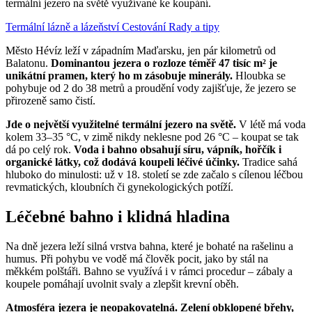
termální jezero na světě využívané ke koupání.
Termální lázně a lázeňství
Cestování
Rady a tipy
Město Hévíz leží v západním Maďarsku, jen pár kilometrů od
Balatonu.
Dominantou jezera o rozloze téměř 47 tisíc m² je
unikátní pramen, který ho m zásobuje minerály.
Hloubka se
pohybuje od 2 do 38 metrů a proudění vody zajišťuje, že jezero se
přirozeně samo čistí.
Jde o největší využitelné termální jezero na světě.
V létě má voda
kolem 33–35 °C, v zimě nikdy neklesne pod 26 °C – koupat se tak
dá po celý rok.
Voda i bahno obsahují síru, vápník, hořčík i
organické látky, což dodává koupeli léčivé účinky.
Tradice sahá
hluboko do minulosti: už v 18. století se zde začalo s cílenou léčbou
revmatických, kloubních či gynekologických potíží.
Léčebné bahno i klidná hladina
Na dně jezera leží silná vrstva bahna, které je bohaté na rašelinu a
humus. Při pohybu ve vodě má člověk pocit, jako by stál na
měkkém polštáři. Bahno se využívá i v rámci procedur – zábaly a
koupele pomáhají uvolnit svaly a zlepšit krevní oběh.
Atmosféra jezera je neopakovatelná. Zelení obklopené břehy,