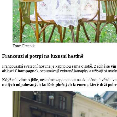
Foto: Freepik
Francouzi si potrpí na luxusní hostině
Francouzská svatební hostina je kapitolou sama o sobě. Začíná s
e vin
oblasti Champagne
), ochutnávají vybrané kanapky a užívají si uvo
Když mluvíme o jídle, nesmíme zapomenout na skutečnou hvězdu ve
malých odpalovaných kuliček plněných krémem, které drží poh