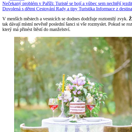
Nečekaný problém v Paříži: Turisté se bojí a vůbec sem nechtějí jezdi
Dovolená s dětmi
Cestování
Rady a tipy
Turistika
Informace z destina
V menších městech a vesnicích se dodnes dodržuje roztomilý zvyk.
Ž
tak dávají místní nevěstě poslední šanci si vše rozmyslet. Pokud se
který má přinést štěstí do manželství.