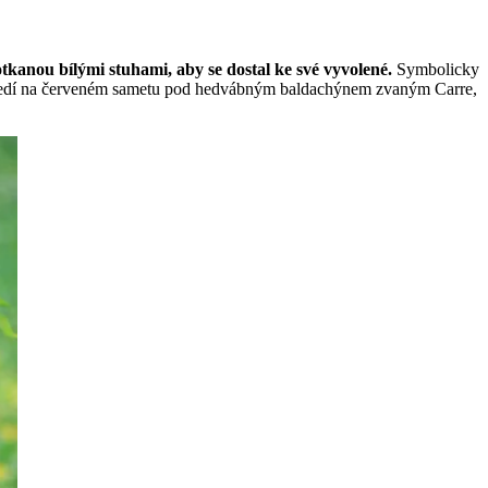
tkanou bílými stuhami, aby se dostal ke své vyvolené.
Symbolicky
enci sedí na červeném sametu pod hedvábným baldachýnem zvaným Carre,