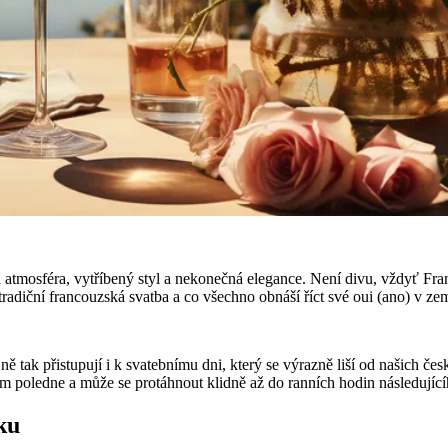
 atmosféra, vytříbený styl a nekonečná elegance. Není divu, vždyť Fra
radiční francouzská svatba a co všechno obnáší říct své oui (ano) v ze
 tak přistupují i k svatebnímu dni, který se výrazně liší od našich česk
lem poledne a může se protáhnout klidně až do ranních hodin následujíc
ku