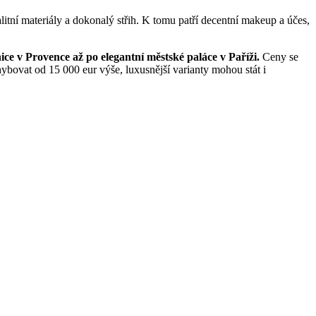
litní materiály a dokonalý střih. K tomu patří decentní makeup a účes,
ce v Provence až po elegantní městské paláce v Paříži.
Ceny se
ohybovat od 15 000 eur výše, luxusnější varianty mohou stát i