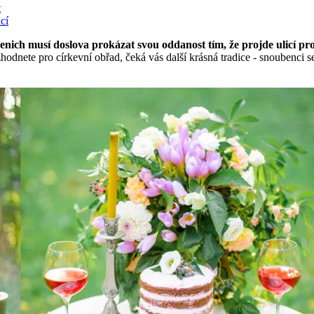
t
cí
enich musí doslova prokázat svou oddanost tím, že projde ulicí pro
 rozhodnete pro církevní obřad, čeká vás další krásná tradice - snoub