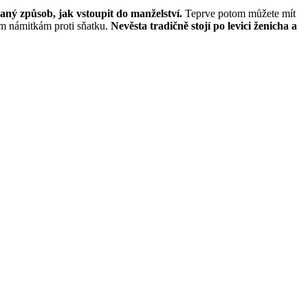
vaný způsob, jak vstoupit do manželství.
Teprve potom můžete mít
ným námitkám proti sňatku.
Nevěsta tradičně stojí po levici ženicha a