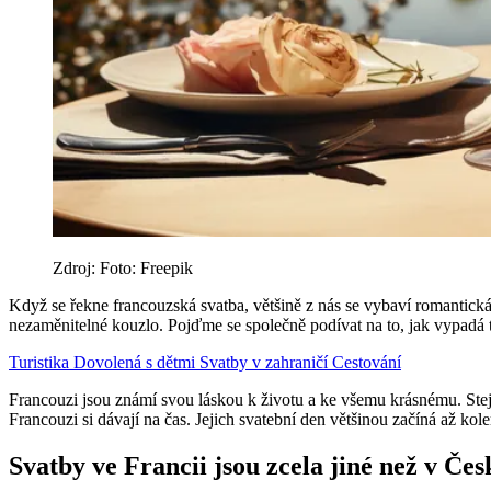
Zdroj: Foto: Freepik
Když se řekne francouzská svatba, většině z nás se vybaví romantická
nezaměnitelné kouzlo. Pojďme se společně podívat na to, jak vypadá t
Turistika
Dovolená s dětmi
Svatby v zahraničí
Cestování
Francouzi jsou známí svou láskou k životu a ke všemu krásnému. Stejně
Francouzi si dávají na čas. Jejich svatební den většinou začíná až ko
Svatby ve Francii jsou zcela jiné než v Čes