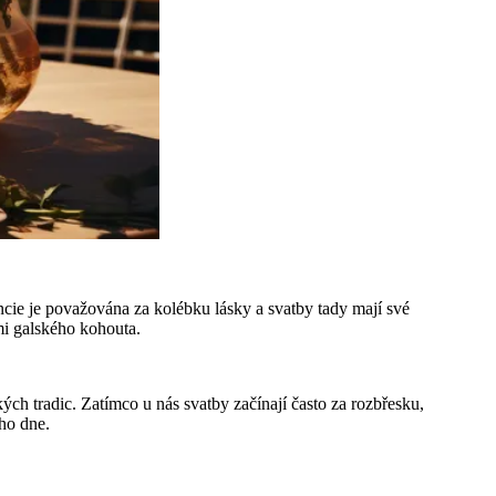
ncie je považována za kolébku lásky a svatby tady mají své
mi galského kohouta.
ých tradic. Zatímco u nás svatby začínají často za rozbřesku,
ího dne.