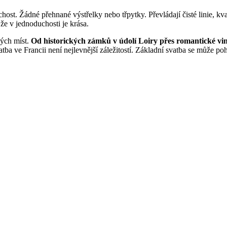
host. Žádné přehnané výstřelky nebo třpytky. Převládají čisté linie, kva
že v jednoduchosti je krása.
ných míst.
Od historických zámků v údolí Loiry přes romantické vini
svatba ve Francii není nejlevnější záležitostí. Základní svatba se může p