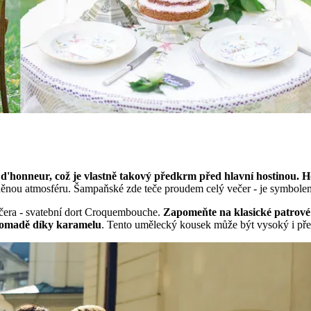
 d'honneur, což je vlastně takový předkrm před hlavní hostinou. H
lněnou atmosféru. Šampaňské zde teče proudem celý večer - je symbolem
čera - svatební dort Croquembouche.
Zapomeňte na klasické patrové
romadě díky karamelu
. Tento umělecký kousek může být vysoký i přes