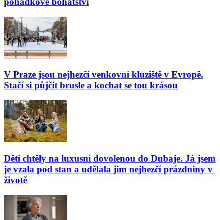
pohádkové bohatství
V Praze jsou nejhezčí venkovní kluziště v Evropě.
Stačí si půjčit brusle a kochat se tou krásou
Děti chtěly na luxusní dovolenou do Dubaje. Já jsem
je vzala pod stan a udělala jim nejhezčí prázdniny v
životě