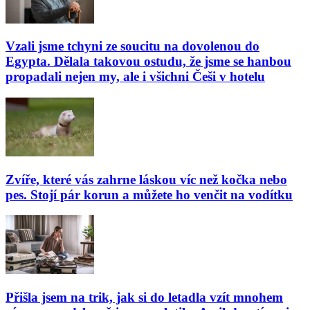
Vzali jsme tchyni ze soucitu na dovolenou do
Egypta. Dělala takovou ostudu, že jsme se hanbou
propadali nejen my, ale i všichni Češi v hotelu
Zvíře, které vás zahrne láskou víc než kočka nebo
pes. Stojí pár korun a můžete ho venčit na vodítku
Přišla jsem na trik, jak si do letadla vzít mnohem