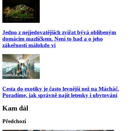
Jedno z nejjedovatějších zvířat bývá oblíbeným
domácím mazlíčkem. Není to had a o jeho
zákeřnosti málokdo ví
Cesta do exotiky je často levnější než na Mácháč.
Poradíme, jak správně najít letenky i ubytování
Kam dál
Předchozí