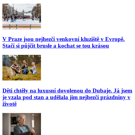
V Praze jsou nejhezčí venkovní kluziště v Evropě.
Stačí si půjčit brusle a kochat se tou krásou
Děti chtěly na luxusní dovolenou do Dubaje. Já jsem
je vzala pod stan a udělala jim nejhezčí prázdniny v
životě