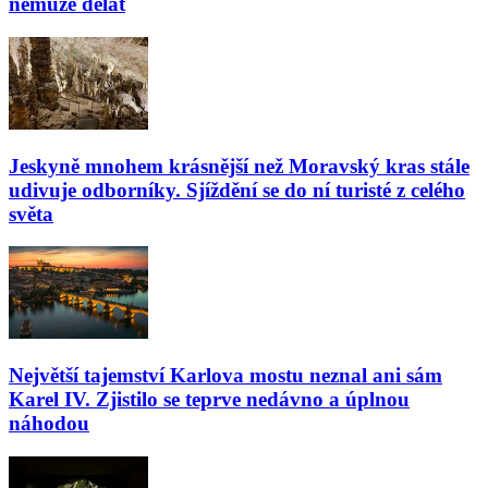
nemůže dělat
Jeskyně mnohem krásnější než Moravský kras stále
udivuje odborníky. Sjíždění se do ní turisté z celého
světa
Největší tajemství Karlova mostu neznal ani sám
Karel IV. Zjistilo se teprve nedávno a úplnou
náhodou