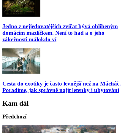
Jedno z nejjedovatějších zvířat bývá oblíbeným
domácím mazlíčkem. Není to had a o jeho
zákeřnosti málokdo ví
Cesta do exotiky je často levnější než na Mácháč.
Poradíme, jak správně najít letenky i ubytování
Kam dál
Předchozí