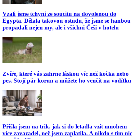
Vzali jsme tchyni ze soucitu na dovolenou do
Egypta. Dělala takovou ostudu, že jsme se hanbou
propadali nejen my, ale i všichni Češi v hotelu
Zvíře, které vás zahrne láskou víc než kočka nebo
pes. Stojí pár korun a můžete ho venčit na vodítku
Přišla jsem na trik, jak si do letadla vzít mnohem
více zavazadel, než jsem zaplatila. A nikdo s tím nic