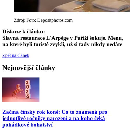
Zdroj: Foto: Depositphotos.com
Diskuze k článku:
Slavná restaurace L'Arpège v Paříži šokuje. Menu,
na které byli turisté zvyklí, už si tady nikdy nedáte
Zpět na článek
Nejnovější články
Začíná čínský rok koně: Co to znamená pro
jednotlivé ročníky narození a na koho čeká
pohádkové bohatství