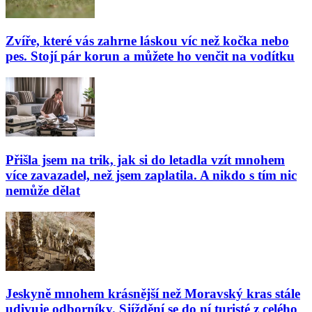
Zvíře, které vás zahrne láskou víc než kočka nebo
pes. Stojí pár korun a můžete ho venčit na vodítku
Přišla jsem na trik, jak si do letadla vzít mnohem
více zavazadel, než jsem zaplatila. A nikdo s tím nic
nemůže dělat
Jeskyně mnohem krásnější než Moravský kras stále
udivuje odborníky. Sjíždění se do ní turisté z celého