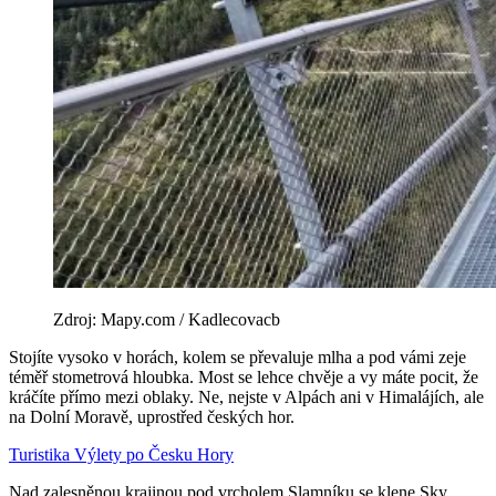
Zdroj: Mapy.com / Kadlecovacb
Stojíte vysoko v horách, kolem se převaluje mlha a pod vámi zeje
téměř stometrová hloubka. Most se lehce chvěje a vy máte pocit, že
kráčíte přímo mezi oblaky. Ne, nejste v Alpách ani v Himalájích, ale
na Dolní Moravě, uprostřed českých hor.
Turistika
Výlety po Česku
Hory
Nad zalesněnou krajinou pod vrcholem Slamníku se klene Sky