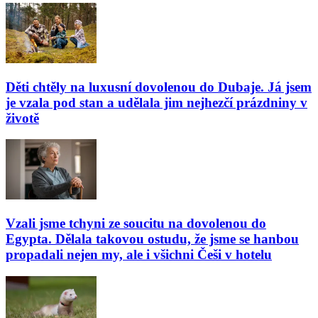
Děti chtěly na luxusní dovolenou do Dubaje. Já jsem
je vzala pod stan a udělala jim nejhezčí prázdniny v
životě
Vzali jsme tchyni ze soucitu na dovolenou do
Egypta. Dělala takovou ostudu, že jsme se hanbou
propadali nejen my, ale i všichni Češi v hotelu