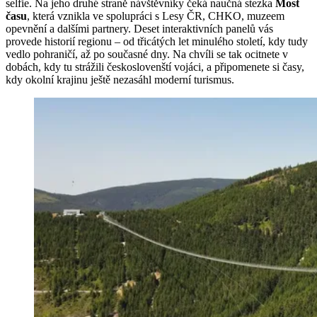
selfie. Na jeho druhé straně návštěvníky čeká naučná stezka
Most
času
, která vznikla ve spolupráci s Lesy ČR, CHKO, muzeem
opevnění a dalšími partnery. Deset interaktivních panelů vás
provede historií regionu – od třicátých let minulého století, kdy tudy
vedlo pohraničí, až po současné dny. Na chvíli se tak ocitnete v
dobách, kdy tu strážili českoslovenští vojáci, a připomenete si časy,
kdy okolní krajinu ještě nezasáhl moderní turismus.