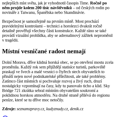
nejlepších míst světa, jak je vyhodnotil časopis Time.
Ročně po
něm projde kolem 200 tisíc návštěvníků
– od českých rodin po
novináře z Taiwanu, Španělska nebo Skandinávie.
Bezpečnost je samozřejmě na prvním místě. Most prochází
pravidelnými kontrolami – technici a horolezci dvakrát ročně
detailně prověřují všechny části konstrukce. Každé ráno se také
provádí vizuální prohlídka, aby se adrenalinový zážitek neproměnil
v tragédii.
Místní vesničané radost nemají
Dolní Morava, dříve klidná horská obec, se po otevření mostu zcela
proměnila. Každý rok sem přijíždějí statisíce turistů, parkoviště
praskají ve švech a malé vesnici o čtyřech stech obyvatelích to
přináší nejen nové podnikatelské příležitosti, ale také problémy.
Zatímco část místních si pochvaluje rozvoj a živý ruch, druzí
nostalgicky vzpomínají na časy, kdy tu panovalo ticho a klid. Sky
Bridge 721 zkrátka sebral místním obyvatelům soukromí a
poklidnou horskou atmosféru. Na druhé straně přilévá do regionu
peníze, které se tu dříve moc netočily.
Zdroje:
seznamzpravy.cz, kudyznudy.cz, denik.cz