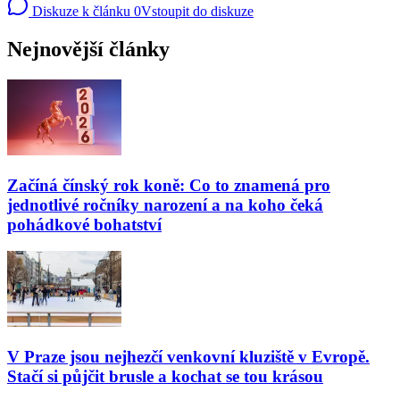
Diskuze k článku
0
Vstoupit do diskuze
Nejnovější články
Začíná čínský rok koně: Co to znamená pro
jednotlivé ročníky narození a na koho čeká
pohádkové bohatství
V Praze jsou nejhezčí venkovní kluziště v Evropě.
Stačí si půjčit brusle a kochat se tou krásou