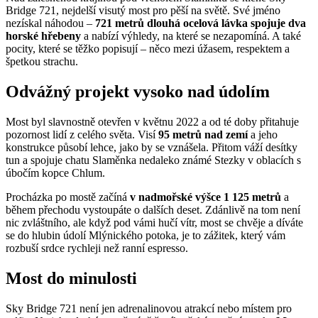
Bridge 721, nejdelší visutý most pro pěší na světě. Své jméno
nezískal náhodou –
721 metrů dlouhá ocelová lávka spojuje dva
horské hřebeny
a nabízí výhledy, na které se nezapomíná. A také
pocity, které se těžko popisují – něco mezi úžasem, respektem a
špetkou strachu.
Odvážný projekt vysoko nad údolím
Most byl slavnostně otevřen v květnu 2022 a od té doby přitahuje
pozornost lidí z celého světa. Visí
95 metrů nad zemí
a jeho
konstrukce působí lehce, jako by se vznášela. Přitom váží desítky
tun a spojuje chatu Slaměnka nedaleko známé Stezky v oblacích s
úbočím kopce Chlum.
Procházka po mostě začíná
v nadmořské výšce 1 125 metrů
a
během přechodu vystoupáte o dalších deset. Zdánlivě na tom není
nic zvláštního, ale když pod vámi hučí vítr, most se chvěje a díváte
se do hlubin údolí Mlýnického potoka, je to zážitek, který vám
rozbuší srdce rychleji než ranní espresso.
Most do minulosti
Sky Bridge 721 není jen adrenalinovou atrakcí nebo místem pro