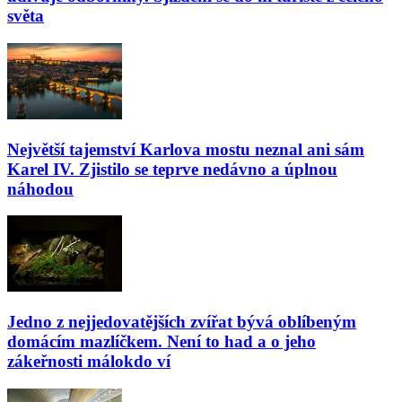
světa
Největší tajemství Karlova mostu neznal ani sám
Karel IV. Zjistilo se teprve nedávno a úplnou
náhodou
Jedno z nejjedovatějších zvířat bývá oblíbeným
domácím mazlíčkem. Není to had a o jeho
zákeřnosti málokdo ví