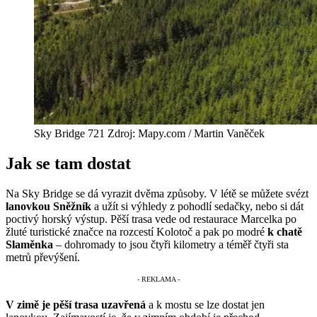
Sky Bridge 721 Zdroj: Mapy.com / Martin Vaněček
Jak se tam dostat
Na Sky Bridge se dá vyrazit dvěma způsoby. V létě se můžete svézt
lanovkou Sněžník
a užít si výhledy z pohodlí sedačky, nebo si dát
poctivý horský výstup. Pěší trasa vede od restaurace Marcelka po
žluté turistické značce na rozcestí Kolotoč a pak po modré
k chatě
Slaměnka
– dohromady to jsou čtyři kilometry a téměř čtyři sta
metrů převýšení.
V zimě je pěší trasa uzavřená
a k mostu se lze dostat jen