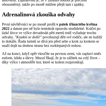
lanovkou. Zajímavostí je, že v zimním období je přechod
obousměrný, takže po mostě můžete přejít tam i zpátky.
Adrenalinová zkouška odvahy
První návštěvníci se po mostě prošli
v pátek třináctého května
2022
a datum pro ně bylo tentokrát opravdu strašidelné. Kráčet po
úzké lávce ve výšce devadesáti pěti metrů totiž vyžaduje trochu
odvahy.
"Koukni se dolů!"
povzbuzují děti své rodiče, ale ne každý
to dokáže. Řada turistů se dívá jen před sebe a krok za krokem se
snaží dojít na druhou stranu bez rozklepaných nohou.
Až na konci, když opět vkročíte na pevnou zemi, vás zaplaví směs
euforie, klidu a úlevy. Mnozí říkají, že je to zážitek na celý život –
díky výšce i atmosféře hor, které se kolem rozprostírají.