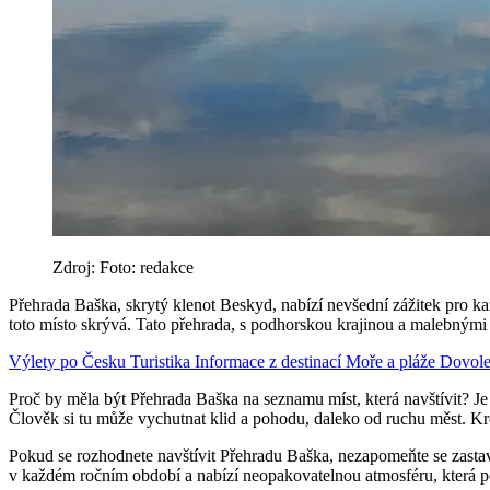
Zdroj: Foto: redakce
Přehrada Baška, skrytý klenot Beskyd, nabízí nevšední zážitek pro kaž
toto místo skrývá. Tato přehrada, s podhorskou krajinou a malebnými 
Výlety po Česku
Turistika
Informace z destinací
Moře a pláže
Dovole
Proč by měla být Přehrada Baška na seznamu míst, která navštívit? Je 
Člověk si tu může vychutnat klid a pohodu, daleko od ruchu měst. Kr
Pokud se rozhodnete navštívit Přehradu Baška, nezapomeňte se zastav
v každém ročním období a nabízí neopakovatelnou atmosféru, která po