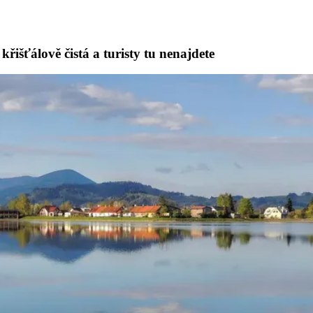
řišťálově čistá a turisty tu nenajdete