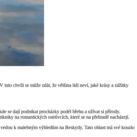
uto chvíli se může zdát, že většina lidí neví, jaké krásy a zážitky
kde se dají podnikat procházky podél břehu a užívat si přírody.
ikniky na romantických ostrůvcích, které se na přehradě nacházejí.
teré vedou k malebným výhledům na Beskydy. Tato oblast má své kouzlo