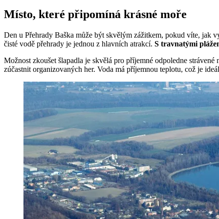
Místo, které připomíná krásné moře
Den u Přehrady Baška může být skvělým zážitkem, pokud víte, jak využ
čisté vodě přehrady je jednou z hlavních atrakcí.
S travnatými plážem
Možnost zkoušet šlapadla je skvělá pro příjemné odpoledne strávené n
zúčastnit organizovaných her. Voda má příjemnou teplotu, což je ide