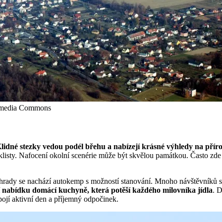
ikimedia Commons
lidné stezky vedou podél břehu a nabízejí krásné výhledy na pří
sty. Nafocení okolní scenérie může být skvělou památkou. Často zde může
přehrady se nachází autokemp s možností stanování. Mnoho návštěvníků s
zí nabídku domácí kuchyně, která potěší každého milovníka jídla
. D
pojí aktivní den a příjemný odpočinek.