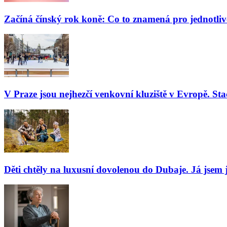
Začíná čínský rok koně: Co to znamená pro jednotli
V Praze jsou nejhezčí venkovní kluziště v Evropě. Stač
Děti chtěly na luxusní dovolenou do Dubaje. Já jsem j