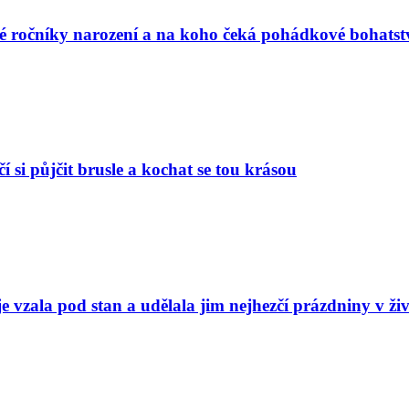
vé ročníky narození a na koho čeká pohádkové bohatst
í si půjčit brusle a kochat se tou krásou
e vzala pod stan a udělala jim nejhezčí prázdniny v ži