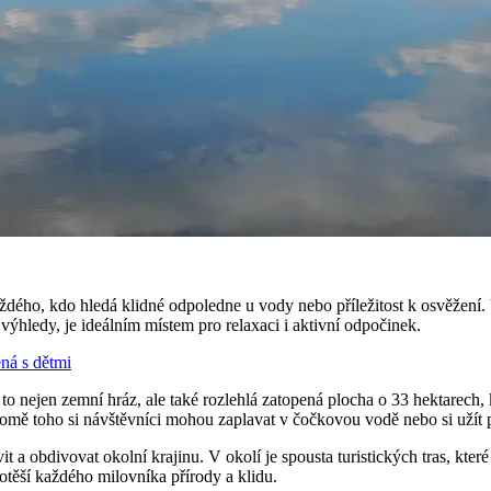
dého, kdo hledá klidné odpoledne u vody nebo příležitost k osvěžení. V t
výhledy, je ideálním místem pro relaxaci i aktivní odpočinek.
ná s dětmi
to nejen zemní hráz, ale také rozlehlá zatopená plocha o 33 hektarech, 
omě toho si návštěvníci mohou zaplavat v čočkovou vodě nebo si užít p
it a obdivovat okolní krajinu. V okolí je spousta turistických tras, k
těší každého milovníka přírody a klidu.