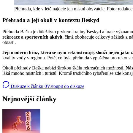
Přehrada, kde v létě najdete jen místní obyvatele. Foto: redakce
Přehrada a její okolí v kontextu Beskyd
Přehrada Baška je důležitým prvkem krajiny Beskyd a hraje významnou
rekreace a sportovních aktivit,
čímž obohacuje celkový zážitek z náv
oblasti.
Její moderní hráz, která se nyní rekonstruuje, slouží nejen jak
kvality vody v regionu. Poté, co byla přehrada vypuštěna pro rekonst
Okolí přehrady Baška nabízí širokou škálu rekreačních možností.
Náv
láká mnoho místních i turistů. Kromě tradičního rybaření se zde konají 
Diskuze k článku
0
Vstoupit do diskuze
Nejnovější články