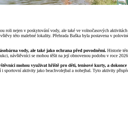
 roli nejen v poskytování vody, ale také ve volnočasových aktivitách m
štěvy této malebné lokality. Přehrada Baška byla postavena v polovině 2
o zásobárna vody, ale také jako ochrana před povodněmi.
Historie té
rukci, návštěvníci se mohou těšit na její obnovenou podobu v roce 2026
štěvníci mohou využívat hřiště pro děti, tenisové kurty, a dokonce
i sportovní aktivity jako beachvolejbal a nohejbal. Tyto aktivity přispív