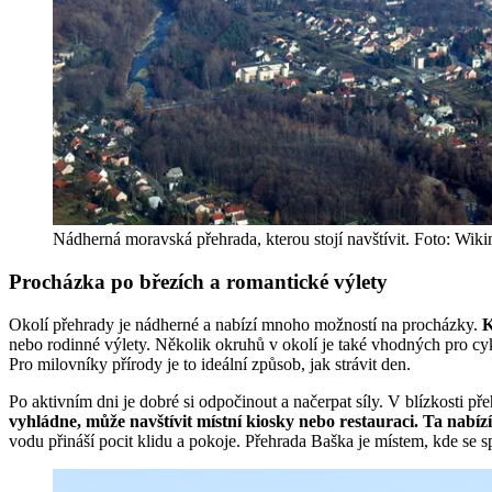
Nádherná moravská přehrada, kterou stojí navštívit. Foto: W
Procházka po březích a romantické výlety
Okolí přehrady je nádherné a nabízí mnoho možností na procházky.
K
nebo rodinné výlety. Několik okruhů v okolí je také vhodných pro cykli
Pro milovníky přírody je to ideální způsob, jak strávit den.
Po aktivním dni je dobré si odpočinout a načerpat síly. V blízkosti 
vyhládne, může navštívit místní kiosky nebo restauraci. Ta nabí
vodu přináší pocit klidu a pokoje. Přehrada Baška je místem, kde se s