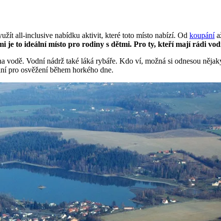
ít all-inclusive nabídku aktivit, které toto místo nabízí. Od
koupání
a
i je to ideální místo pro rodiny s dětmi. Pro ty, kteří mají rádi vo
a vodě. Vodní nádrž také láká rybáře. Kdo ví, možná si odnesou nějaký 
ální pro osvěžení během horkého dne.