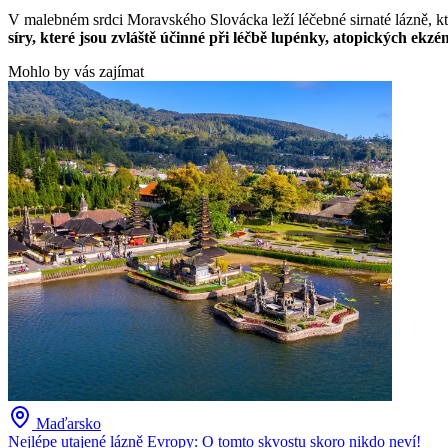
V malebném srdci Moravského Slovácka leží léčebné sirnaté lázně, k
síry, které jsou zvláště účinné při léčbě lupénky, atopických ekz
Mohlo by vás zajímat
Maďarsko
Nejlépe utajené lázně Evropy: O tomto skvostu skoro nikdo neví!