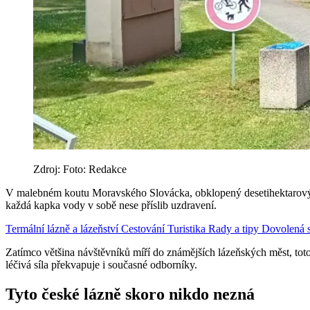
Zdroj: Foto: Redakce
V malebném koutu Moravského Slovácka, obklopený desetihektarovým l
každá kapka vody v sobě nese příslib uzdravení.
Termální lázně a lázeňství
Cestování
Turistika
Rady a tipy
Dovolená s
Zatímco většina návštěvníků míří do známějších lázeňských měst, toto
léčivá síla překvapuje i současné odborníky.
Tyto české lázně skoro nikdo nezná