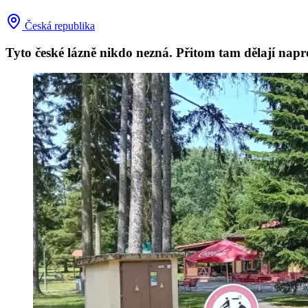
Česká republika
Tyto české lázně nikdo nezná. Přitom tam dělají napr