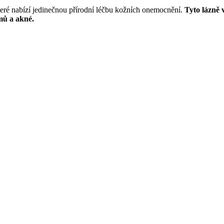
teré nabízí jedinečnou přírodní léčbu kožních onemocnění.
Tyto lázně 
émů a akné.