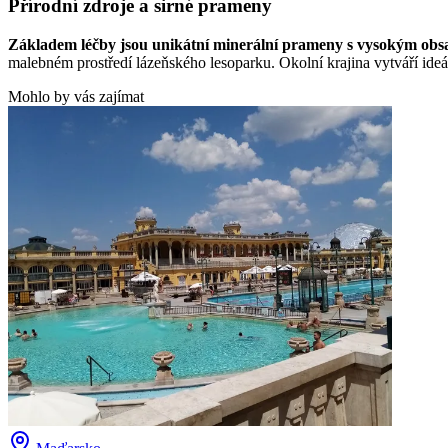
Přírodní zdroje a sirné prameny
Základem léčby jsou unikátní minerální prameny s vysokým obsa
malebném prostředí lázeňského lesoparku. Okolní krajina vytváří ideál
Mohlo by vás zajímat