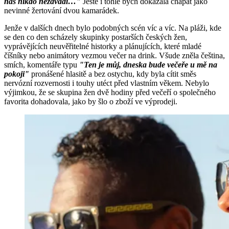
nás nikdo nezavadí…"
Ještě i tohle bych dokázala chápat jako
nevinné žertování dvou kamarádek.
Jenže v dalších dnech bylo podobných scén víc a víc. Na pláži, kde
se den co den scházely skupinky postarších českých žen,
vyprávějících neuvěřitelné historky a plánujících, které mladé
číšníky nebo animátory vezmou večer na drink. Všude zněla čeština,
smích, komentáře typu
"Ten je můj, dneska bude večeře u mě na
pokoji"
pronášené hlasitě a bez ostychu, kdy byla cítit směs
nervózní rozvernosti i touhy utéct před vlastním věkem. Nebylo
výjimkou, že se skupina žen dvě hodiny před večeří o společného
favorita dohadovala, jako by šlo o zboží ve výprodeji.