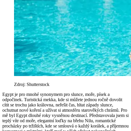
Zdroj: Shutterstock
Egypt je pro mnohé synonymem pro slunce, moře, písek a
odpočinek. Turistická mekka, kde si můžete jednou ročně dovolit
cítit se trochu jako královna, neřešit čas, hltat západy slunce,
ochutnat nové koření a užívat si atmosféru starověkých chrámů. Pro
mě byl Egypt dlouhé roky vysněnou destinací. Představovala jsem si
teplý vítr od moře, elegantní loďky na břehu Nilu, romantické
procházky po tržištích, kde se smlouvá o každý korálek, a příjemnou