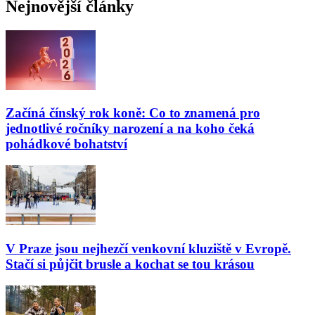
Nejnovější články
Začíná čínský rok koně: Co to znamená pro
jednotlivé ročníky narození a na koho čeká
pohádkové bohatství
V Praze jsou nejhezčí venkovní kluziště v Evropě.
Stačí si půjčit brusle a kochat se tou krásou