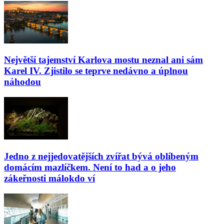
Největší tajemství Karlova mostu neznal ani sám
Karel IV. Zjistilo se teprve nedávno a úplnou
náhodou
Jedno z nejjedovatějších zvířat bývá oblíbeným
domácím mazlíčkem. Není to had a o jeho
zákeřnosti málokdo ví