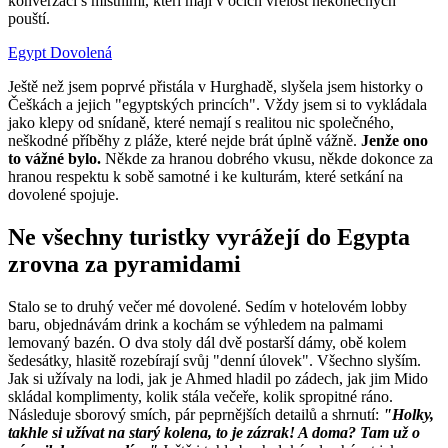
konverzaci s místními, kteří mají v očích vřelost nekonečných
pouští.
Egypt
Dovolená
Ještě než jsem poprvé přistála v Hurghadě, slyšela jsem historky o
Češkách a jejich "egyptských princích". Vždy jsem si to vykládala
jako klepy od snídaně, které nemají s realitou nic společného,
neškodné příběhy z pláže, které nejde brát úplně vážně.
Jenže ono
to vážné bylo.
Někde za hranou dobrého vkusu, někde dokonce za
hranou respektu k sobě samotné i ke kulturám, které setkání na
dovolené spojuje.
Ne všechny turistky vyrážejí do Egypta
zrovna za pyramidami
Stalo se to druhý večer mé dovolené. Sedím v hotelovém lobby
baru, objednávám drink a kochám se výhledem na palmami
lemovaný bazén. O dva stoly dál dvě postarší dámy, obě kolem
šedesátky, hlasitě rozebírají svůj "denní úlovek". Všechno slyším.
Jak si užívaly na lodi, jak je Ahmed hladil po zádech, jak jim Mido
skládal komplimenty, kolik stála večeře, kolik spropitné ráno.
Následuje sborový smích, pár peprnějších detailů a shrnutí:
"Holky,
takhle si užívat na starý kolena, to je zázrak! A doma? Tam už o