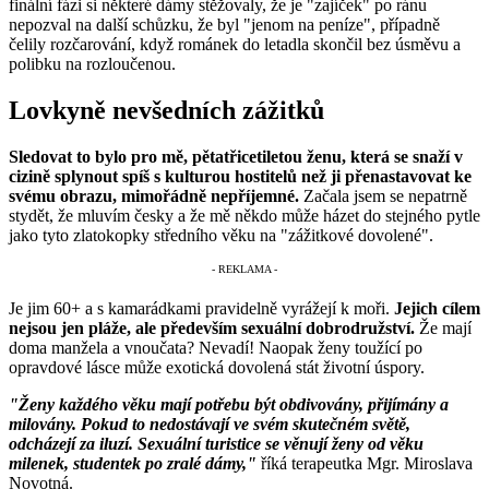
finální fázi si některé dámy stěžovaly, že je "zajíček" po ránu
nepozval na další schůzku, že byl "jenom na peníze", případně
čelily rozčarování, když románek do letadla skončil bez úsměvu a
polibku na rozloučenou.
Lovkyně nevšedních zážitků
Sledovat to bylo pro mě, pětatřicetiletou ženu, která se snaží v
cizině splynout spíš s kulturou hostitelů než ji přenastavovat ke
svému obrazu, mimořádně nepříjemné.
Začala jsem se nepatrně
stydět, že mluvím česky a že mě někdo může házet do stejného pytle
jako tyto zlatokopky středního věku na "zážitkové dovolené".
Je jim 60+ a s kamarádkami pravidelně vyrážejí k moři.
Jejich cílem
nejsou jen pláže, ale především sexuální dobrodružství.
Že mají
doma manžela a vnoučata? Nevadí! Naopak ženy toužící po
opravdové lásce může exotická dovolená stát životní úspory.
"Ženy každého věku mají potřebu být obdivovány, přijímány a
milovány. Pokud to nedostávají ve svém skutečném světě,
odcházejí za iluzí. Sexuální turistice se věnují ženy od věku
milenek, studentek po zralé dámy,"
říká terapeutka Mgr. Miroslava
Novotná.