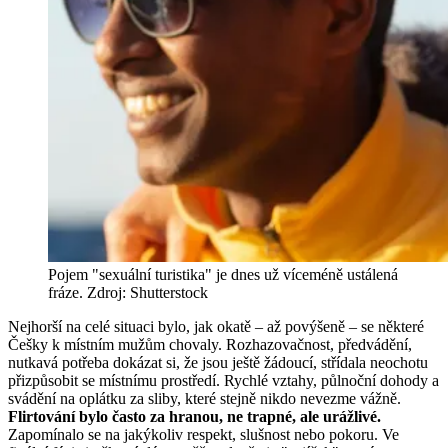
Pojem "sexuální turistika" je dnes už víceméně ustálená
fráze. Zdroj: Shutterstock
Nejhorší na celé situaci bylo, jak okatě – až povýšeně – se některé
Češky k místním mužům chovaly. Rozhazovačnost, předvádění,
nutkavá potřeba dokázat si, že jsou ještě žádoucí, střídala neochotu
přizpůsobit se místnímu prostředí. Rychlé vztahy, půlnoční dohody a
svádění na oplátku za sliby, které stejně nikdo nevezme vážně.
Flirtování bylo často za hranou, ne trapné, ale urážlivé.
Zapomínalo se na jakýkoliv respekt, slušnost nebo pokoru. Ve