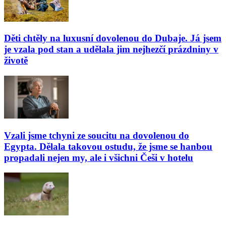
Děti chtěly na luxusní dovolenou do Dubaje. Já jsem
je vzala pod stan a udělala jim nejhezčí prázdniny v
životě
Vzali jsme tchyni ze soucitu na dovolenou do
Egypta. Dělala takovou ostudu, že jsme se hanbou
propadali nejen my, ale i všichni Češi v hotelu