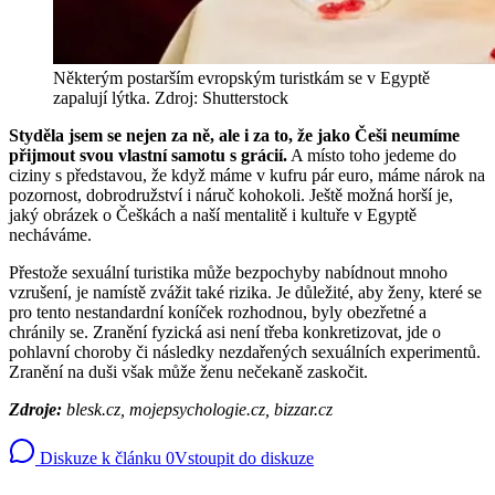
Některým postarším evropským turistkám se v Egyptě
zapalují lýtka. Zdroj: Shutterstock
Styděla jsem se nejen za ně, ale i za to, že jako Češi neumíme
přijmout svou vlastní samotu s grácií.
A místo toho jedeme do
ciziny s představou, že když máme v kufru pár euro, máme nárok na
pozornost, dobrodružství i náruč kohokoli. Ještě možná horší je,
jaký obrázek o Češkách a naší mentalitě i kultuře v Egyptě
necháváme.
Přestože sexuální turistika může bezpochyby nabídnout mnoho
vzrušení, je namístě zvážit také rizika. Je důležité, aby ženy, které se
pro tento nestandardní koníček rozhodnou, byly obezřetné a
chránily se. Zranění fyzická asi není třeba konkretizovat, jde o
pohlavní choroby či následky nezdařených sexuálních experimentů.
Zranění na duši však může ženu nečekaně zaskočit.
Zdroje:
blesk.cz, mojepsychologie.cz, bizzar.cz
Diskuze k článku
0
Vstoupit do diskuze