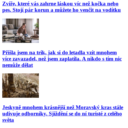
Zvíře, které vás zahrne láskou víc než kočka nebo
pes. Stojí pár korun a můžete ho venčit na vodítku
Přišla jsem na trik, jak si do letadla vzít mnohem
více zavazadel, než jsem zaplatila. A nikdo s tím nic
nemůže dělat
Jeskyně mnohem krásnější než Moravský kras stále
udivuje odborníky. Sjíždění se do ní turisté z celého
světa