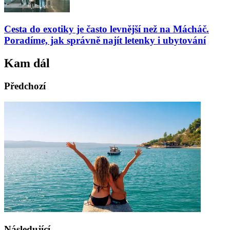
Cesta do exotiky je často levnější než na Mácháč.
Poradíme, jak správně najít letenky i ubytování
Kam dál
Předchozí
Následující