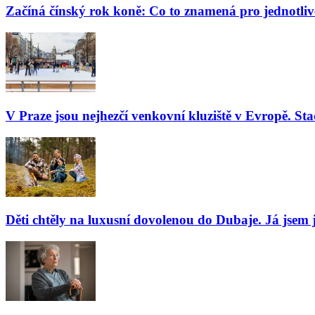
Začíná čínský rok koně: Co to znamená pro jednotli
V Praze jsou nejhezčí venkovní kluziště v Evropě. Stač
Děti chtěly na luxusní dovolenou do Dubaje. Já jsem j