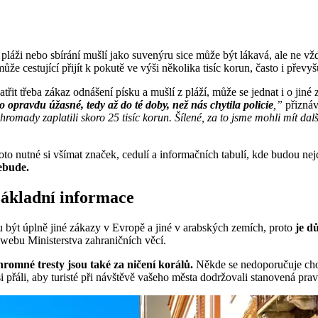
láži nebo sbírání mušlí jako suvenýru sice může být lákavá, ale ne vž
e cestující přijít k pokutě ve výši několika tisíc korun, často i převyšuj
atřit třeba zákaz odnášení písku a mušlí z pláží, může se jednat i o jiné
to opravdu úžasné, tedy až do té doby, než nás chytila policie
,”
přiznáv
romady zaplatili skoro 25 tisíc korun. Šílené, za to jsme mohli mít da
oto nutné si všímat značek, cedulí a informačních tabulí, kde budou nej
ebude.
 základní informace
být úplně jiné zákazy v Evropě a jiné v arabských zemích, proto
je dů
 webu Ministerstva zahraničních věcí.
hromné tresty jsou také za ničení korálů.
Někde se nedoporučuje cho
si přáli, aby turisté při návštěvě vašeho města dodržovali stanovená pra