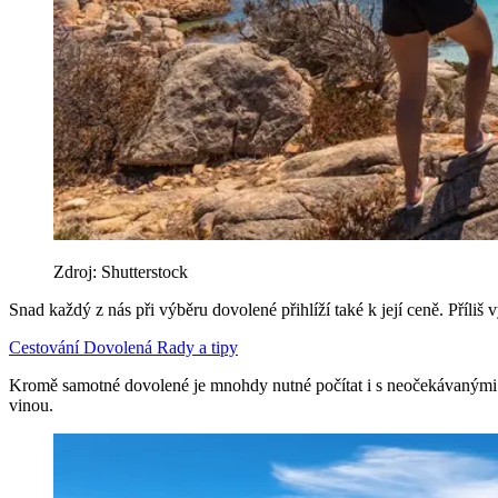
Zdroj: Shutterstock
Snad každý z nás při výběru dovolené přihlíží také k její ceně. Příli
Cestování
Dovolená
Rady a tipy
Kromě samotné dovolené je mnohdy nutné počítat i s neočekávanými vý
vinou.