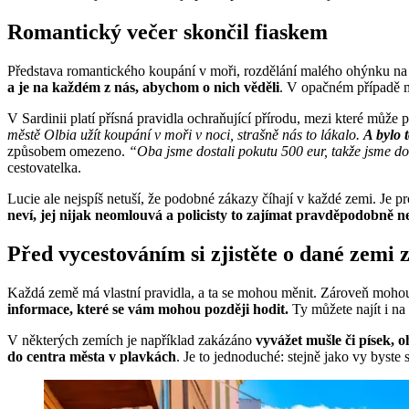
Romantický večer skončil fiaskem
Představa romantického koupání v moři, rozdělání malého ohýnku na p
a je na každém z nás, abychom o nich věděli
. V opačném případě můž
V Sardinii platí přísná pravidla ochraňující přírodu, mezi které může p
městě Olbia užít koupání v moři v noci, strašně nás to lákalo.
A bylo 
způsobem omezeno.
“Oba jsme dostali pokutu 500 eur, takže jsme doh
cestovatelka.
Lucie ale nejspíš netuší, že podobné zákazy číhají v každé zemi. Je pr
neví, jej nijak neomlouvá a policisty to zajímat pravděpodobně n
Před vycestováním si zjistěte o dané zemi
Každá země má vlastní pravidla, a ta se mohou měnit. Zároveň mohou 
informace, které se vám mohou později hodit.
Ty můžete najít i na
V některých zemích je například zakázáno
vyvážet mušle či písek, o
do centra města v plavkách
. Je to jednoduché: stejně jako vy byste 