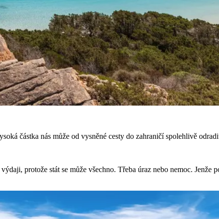
š vysoká částka nás může od vysněné cesty do zahraničí spolehlivě odrad
daji, protože stát se může všechno. Třeba úraz nebo nemoc. Jenže poku