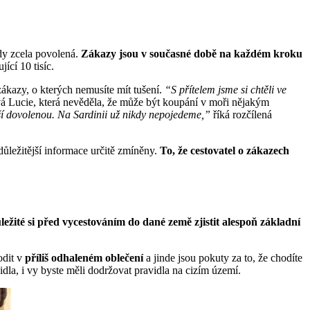
dy zcela povolená.
Zákazy jsou v současné době na každém kroku
ící 10 tisíc.
 zákazy, o kterých nemusíte mít tušení.
“S přítelem jsme si chtěli ve
á Lucie, která nevěděla, že může být koupání v moři nějakým
lší dovolenou. Na Sardinii už nikdy nepojedeme,”
říká rozčílená
důležitější informace určitě zmíněny.
To, že cestovatel o zákazech
ležité si před vycestováním do dané země zjistit alespoň základní
dit v
příliš odhaleném oblečení
a jinde jsou pokuty za to, že chodíte
vidla, i vy byste měli dodržovat pravidla na cizím území.