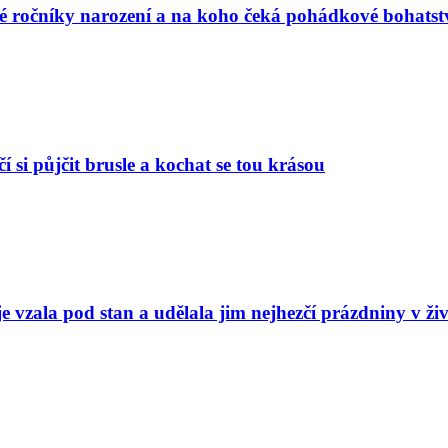
vé ročníky narození a na koho čeká pohádkové bohatst
í si půjčit brusle a kochat se tou krásou
e vzala pod stan a udělala jim nejhezčí prázdniny v ži