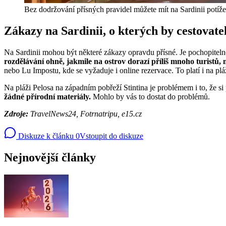
Bez dodržování přísných pravidel můžete mít na Sardinii potíže
Zákazy na Sardinii, o kterých by cestovate
Na Sardinii mohou být některé zákazy opravdu přísné. Je pochopitelné
rozdělávání ohně, jakmile na ostrov dorazí příliš mnoho turistů
nebo Lu Impostu, kde se vyžaduje i online rezervace. To platí i na pl
Na pláži Pelosa na západním pobřeží Stintina je problémem i to, že si 
žádné přírodní materiály.
Mohlo by vás to dostat do problémů.
Zdroje:
TravelNews24, Fotrnatripu, e15.cz
Diskuze k článku
0
Vstoupit do diskuze
Nejnovější články