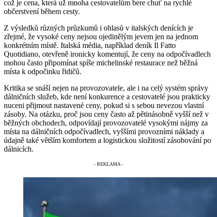
což je cena, která už mnoha cestovatelům bere chuť na rychlé
občerstvení během cesty.
Z výsledků různých průzkumů i ohlasů v italských denících je
zřejmé, že vysoké ceny nejsou ojedinělým jevem jen na jednom
konkrétním místě. Italská média, například deník Il Fatto
Quotidiano, otevřeně ironicky komentují, že ceny na odpočívadlech
mohou často připomínat spíše michelinské restaurace než běžná
místa k odpočinku řidičů.
Kritika se snáší nejen na provozovatele, ale i na celý systém správy
dálničních služeb, kde není konkurence a cestovatelé jsou prakticky
nuceni přijmout nastavené ceny, pokud si s sebou nevezou vlastní
zásoby. Na otázku, proč jsou ceny často až pětinásobně vyšší než v
běžných obchodech, odpovídají provozovatelé vysokými nájmy za
místa na dálničních odpočívadlech, vyššími provozními náklady a
údajně také větším komfortem a logistickou složitostí zásobování po
dálnicích.