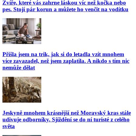
Zvíře, které vás zahrne láskou víc než kočka nebo
pes. Stojí pár korun a můžete ho venčit na vodítku
Přišla jsem na trik, jak si do letadla vzít mnohem
více zavazadel, než jsem zaplatila. A nikdo s tím nic
nemůže dělat
Jeskyně mnohem krásnější než Moravský kras stále
udivuje odborníky. Sjíždění se do ní turisté z celého
světa