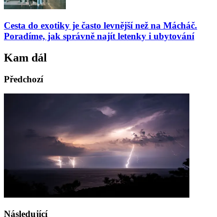
Cesta do exotiky je často levnější než na Mácháč.
Poradíme, jak správně najít letenky i ubytování
Kam dál
Předchozí
Následující