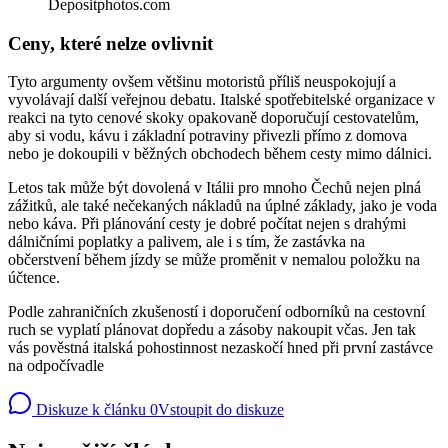
Depositphotos.com
Ceny, které nelze ovlivnit
Tyto argumenty ovšem většinu motoristů příliš neuspokojují a
vyvolávají další veřejnou debatu. Italské spotřebitelské organizace v
reakci na tyto cenové skoky opakovaně doporučují cestovatelům,
aby si vodu, kávu i základní potraviny přivezli přímo z domova
nebo je dokoupili v běžných obchodech během cesty mimo dálnici.
Letos tak může být dovolená v Itálii pro mnoho Čechů nejen plná
zážitků, ale také nečekaných nákladů na úplné základy, jako je voda
nebo káva. Při plánování cesty je dobré počítat nejen s drahými
dálničními poplatky a palivem, ale i s tím, že zastávka na
občerstvení během jízdy se může proměnit v nemalou položku na
účtence.
Podle zahraničních zkušeností i doporučení odborníků na cestovní
ruch se vyplatí plánovat dopředu a zásoby nakoupit včas. Jen tak
vás pověstná italská pohostinnost nezaskočí hned při první zastávce
na odpočívadle
Diskuze k článku
0
Vstoupit do diskuze