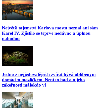
Největší tajemství Karlova mostu neznal ani sám
Karel IV. Zjistilo se teprve nedávno a úplnou
náhodou
Jedno z nejjedovatějších zvířat bývá oblíbeným
domácím mazlíčkem. Není to had a o jeho
zákeřnosti málokdo ví