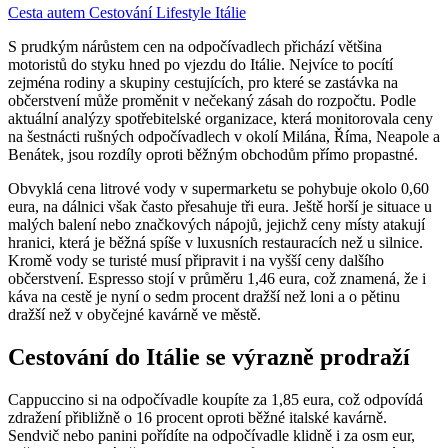
Cesta autem
Cestování
Lifestyle
Itálie
S prudkým nárůstem cen na odpočívadlech přichází většina
motoristů do styku hned po vjezdu do Itálie. Nejvíce to pocítí
zejména rodiny a skupiny cestujících, pro které se zastávka na
občerstvení může proměnit v nečekaný zásah do rozpočtu. Podle
aktuální analýzy spotřebitelské organizace, která monitorovala ceny
na šestnácti rušných odpočívadlech v okolí Milána, Říma, Neapole a
Benátek, jsou rozdíly oproti běžným obchodům přímo propastné.
Obvyklá cena litrové vody v supermarketu se pohybuje okolo 0,60
eura, na dálnici však často přesahuje tři eura. Ještě horší je situace u
malých balení nebo značkových nápojů, jejichž ceny místy atakují
hranici, která je běžná spíše v luxusních restauracích než u silnice.
Kromě vody se turisté musí připravit i na vyšší ceny dalšího
občerstvení. Espresso stojí v průměru 1,46 eura, což znamená, že i
káva na cestě je nyní o sedm procent dražší než loni a o pětinu
dražší než v obyčejné kavárně ve městě.
Cestování do Itálie se výrazně prodraží
Cappuccino si na odpočívadle koupíte za 1,85 eura, což odpovídá
zdražení přibližně o 16 procent oproti běžné italské kavárně.
Sendvič nebo panini pořídíte na odpočívadle klidně i za osm eur,