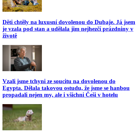
Děti chtěly na luxusní dovolenou do Dubaje. Já jsem
je vzala pod stan a udělala jim nejhezčí prázdniny v
životě
Vzali jsme tchyni ze soucitu na dovolenou do
Egypta. Dělala takovou ostudu, že jsme se hanbou
propadali nejen my, ale i všichni Češi v hotelu