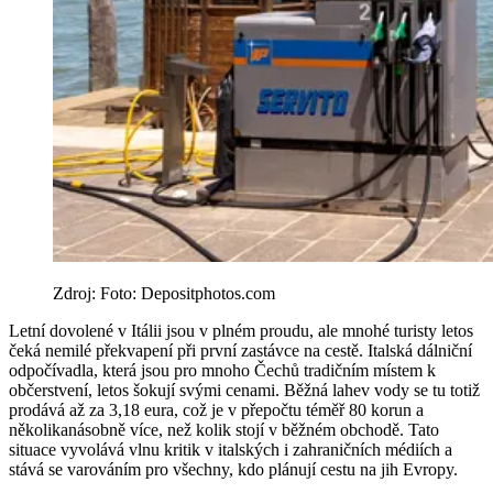
Zdroj: Foto: Depositphotos.com
Letní dovolené v Itálii jsou v plném proudu, ale mnohé turisty letos
čeká nemilé překvapení při první zastávce na cestě. Italská dálniční
odpočívadla, která jsou pro mnoho Čechů tradičním místem k
občerstvení, letos šokují svými cenami. Běžná lahev vody se tu totiž
prodává až za 3,18 eura, což je v přepočtu téměř 80 korun a
několikanásobně více, než kolik stojí v běžném obchodě. Tato
situace vyvolává vlnu kritik v italských i zahraničních médiích a
stává se varováním pro všechny, kdo plánují cestu na jih Evropy.