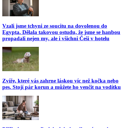
Vzali jsme tchyni ze soucitu na dovolenou do
Egypta. Dělala takovou ostudu, že jsme se hanbou
propadali nejen my, ale i všichni Češi v hotelu
Zvíře, které vás zahrne láskou víc než kočka nebo
pes. Stojí pár korun a můžete ho venčit na vodítku