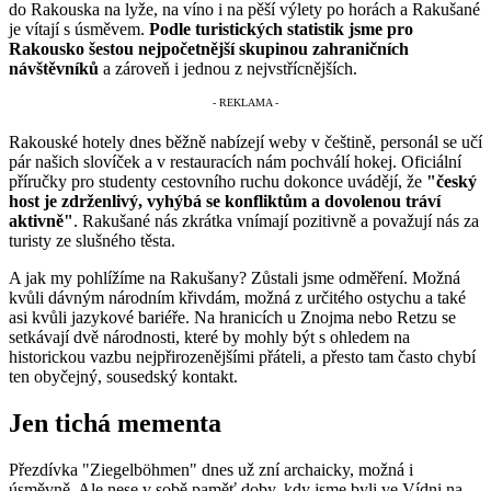
do Rakouska na lyže, na víno i na pěší výlety po horách a Rakušané
je vítají s úsměvem.
Podle turistických statistik jsme pro
Rakousko šestou nejpočetnější skupinou zahraničních
návštěvníků
a zároveň i jednou z nejvstřícnějších.
Rakouské hotely dnes běžně nabízejí weby v češtině, personál se učí
pár našich slovíček a v restauracích nám pochválí hokej. Oficiální
příručky pro studenty cestovního ruchu dokonce uvádějí, že
"český
host je zdrženlivý, vyhýbá se konfliktům a dovolenou tráví
aktivně"
. Rakušané nás zkrátka vnímají pozitivně a považují nás za
turisty ze slušného těsta.
A jak my pohlížíme na Rakušany? Zůstali jsme odměření. Možná
kvůli dávným národním křivdám, možná z určitého ostychu a také
asi kvůli jazykové bariéře. Na hranicích u Znojma nebo Retzu se
setkávají dvě národnosti, které by mohly být s ohledem na
historickou vazbu nejpřirozenějšími přáteli, a přesto tam často chybí
ten obyčejný, sousedský kontakt.
Jen tichá mementa
Přezdívka "Ziegelböhmen" dnes už zní archaicky, možná i
úsměvně. Ale nese v sobě paměť doby, kdy jsme byli ve Vídni na