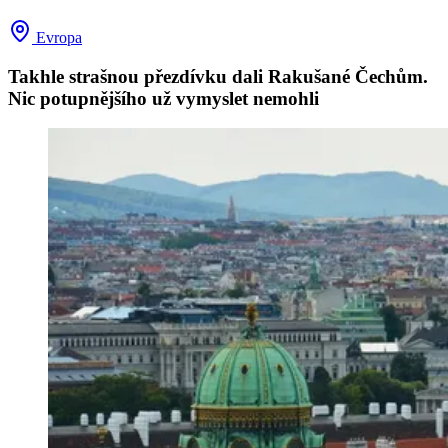
Evropa
Takhle strašnou přezdívku dali Rakušané Čechům.
Nic potupnějšího už vymyslet nemohli