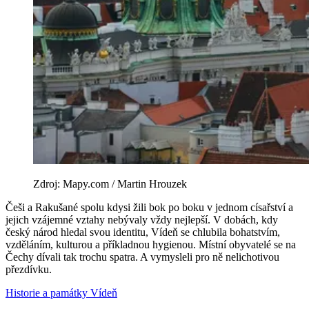
Zdroj: Mapy.com / Martin Hrouzek
Češi a Rakušané spolu kdysi žili bok po boku v jednom císařství a
jejich vzájemné vztahy nebývaly vždy nejlepší. V dobách, kdy
český národ hledal svou identitu, Vídeň se chlubila bohatstvím,
vzděláním, kulturou a příkladnou hygienou. Místní obyvatelé se na
Čechy dívali tak trochu spatra. A vymysleli pro ně nelichotivou
přezdívku.
Historie a památky
Vídeň