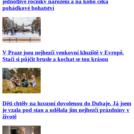
jednotlivé ročníky narození a na koho čeká
pohádkové bohatství
V Praze jsou nejhezčí venkovní kluziště v Evropě.
Stačí si půjčit brusle a kochat se tou krásou
Děti chtěly na luxusní dovolenou do Dubaje. Já jsem
je vzala pod stan a udělala jim nejhezčí prázdniny v
životě