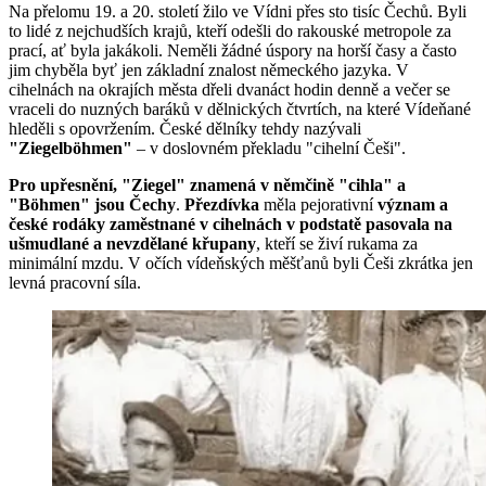
Na přelomu 19. a 20. století žilo ve Vídni přes sto tisíc Čechů. Byli
to lidé z nejchudších krajů, kteří odešli do rakouské metropole za
prací, ať byla jakákoli. Neměli žádné úspory na horší časy a často
jim chyběla byť jen základní znalost německého jazyka. V
cihelnách na okrajích města dřeli dvanáct hodin denně a večer se
vraceli do nuzných baráků v dělnických čtvrtích, na které Vídeňané
hleděli s opovržením. České dělníky tehdy nazývali
"Ziegelböhmen"
– v doslovném překladu "cihelní Češi".
Pro upřesnění, "Ziegel" znamená v němčině "cihla" a
"Böhmen" jsou Čechy
.
Přezdívka
měla pejorativní
význam a
české rodáky zaměstnané v cihelnách v podstatě pasovala na
ušmudlané a nevzdělané křupany
, kteří se živí rukama za
minimální mzdu. V očích vídeňských měšťanů byli Češi zkrátka jen
levná pracovní síla.