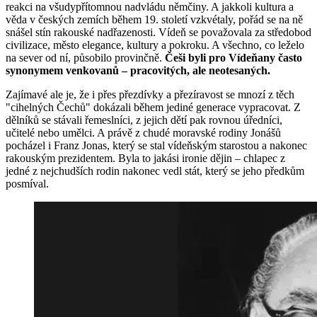
reakci na všudypřítomnou nadvládu němčiny. A jakkoli kultura a
věda v českých zemích během 19. století vzkvétaly, pořád se na ně
snášel stín rakouské nadřazenosti. Vídeň se považovala za středobod
civilizace, město elegance, kultury a pokroku. A všechno, co leželo
na sever od ní, působilo provinčně.
Češi byli pro Vídeňany často
synonymem venkovanů – pracovitých, ale neotesaných.
Zajímavé ale je, že i přes přezdívky a přezíravost se mnozí z těch
"cihelných Čechů" dokázali během jediné generace vypracovat. Z
dělníků se stávali řemeslníci, z jejich dětí pak rovnou úředníci,
učitelé nebo umělci. A právě z chudé moravské rodiny Jonášů
pocházel i Franz Jonas, který se stal vídeňským starostou a nakonec
rakouským prezidentem. Byla to jakási ironie dějin – chlapec z
jedné z nejchudších rodin nakonec vedl stát, který se jeho předkům
posmíval.