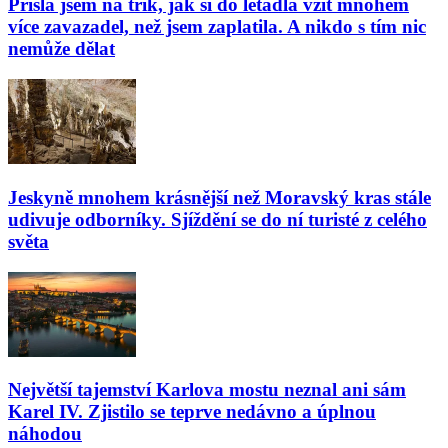
Přišla jsem na trik, jak si do letadla vzít mnohem
více zavazadel, než jsem zaplatila. A nikdo s tím nic
nemůže dělat
Jeskyně mnohem krásnější než Moravský kras stále
udivuje odborníky. Sjíždění se do ní turisté z celého
světa
Největší tajemství Karlova mostu neznal ani sám
Karel IV. Zjistilo se teprve nedávno a úplnou
náhodou