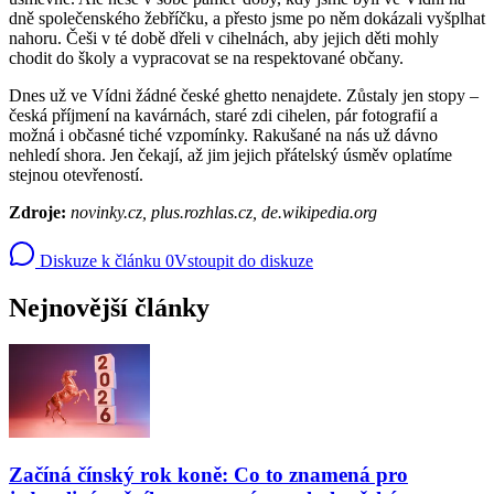
dně společenského žebříčku, a přesto jsme po něm dokázali vyšplhat
nahoru. Češi v té době dřeli v cihelnách, aby jejich děti mohly
chodit do školy a vypracovat se na respektované občany.
Dnes už ve Vídni žádné české ghetto nenajdete. Zůstaly jen stopy –
česká příjmení na kavárnách, staré zdi cihelen, pár fotografií a
možná i občasné tiché vzpomínky. Rakušané na nás už dávno
nehledí shora. Jen čekají, až jim jejich přátelský úsměv oplatíme
stejnou otevřeností.
Zdroje:
novinky.cz, plus.rozhlas.cz, de.wikipedia.org
Diskuze k článku
0
Vstoupit do diskuze
Nejnovější články
Začíná čínský rok koně: Co to znamená pro