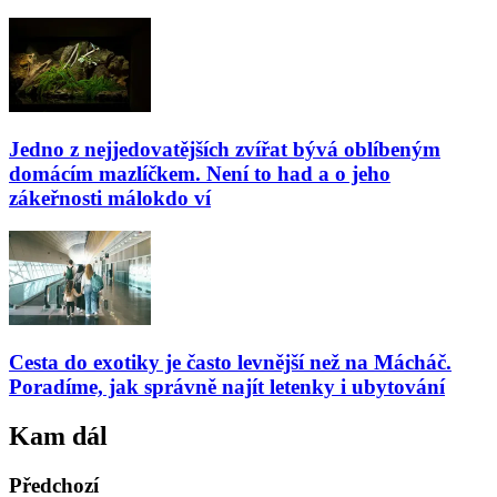
Jedno z nejjedovatějších zvířat bývá oblíbeným
domácím mazlíčkem. Není to had a o jeho
zákeřnosti málokdo ví
Cesta do exotiky je často levnější než na Mácháč.
Poradíme, jak správně najít letenky i ubytování
Kam dál
Předchozí