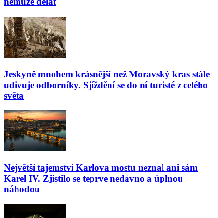
nemůže dělat
Jeskyně mnohem krásnější než Moravský kras stále
udivuje odborníky. Sjíždění se do ní turisté z celého
světa
Největší tajemství Karlova mostu neznal ani sám
Karel IV. Zjistilo se teprve nedávno a úplnou
náhodou