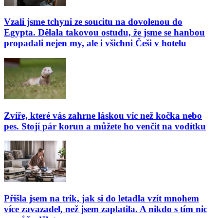
Vzali jsme tchyni ze soucitu na dovolenou do
Egypta. Dělala takovou ostudu, že jsme se hanbou
propadali nejen my, ale i všichni Češi v hotelu
Zvíře, které vás zahrne láskou víc než kočka nebo
pes. Stojí pár korun a můžete ho venčit na vodítku
Přišla jsem na trik, jak si do letadla vzít mnohem
více zavazadel, než jsem zaplatila. A nikdo s tím nic