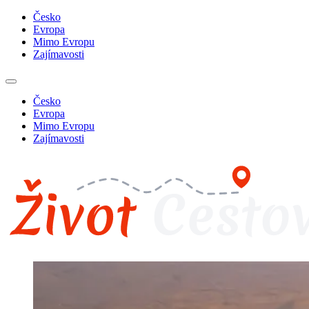
Česko
Evropa
Mimo Evropu
Zajímavosti
Česko
Evropa
Mimo Evropu
Zajímavosti