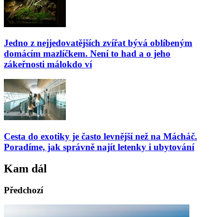
Jedno z nejjedovatějších zvířat bývá oblíbeným
domácím mazlíčkem. Není to had a o jeho
zákeřnosti málokdo ví
Cesta do exotiky je často levnější než na Mácháč.
Poradíme, jak správně najít letenky i ubytování
Kam dál
Předchozí