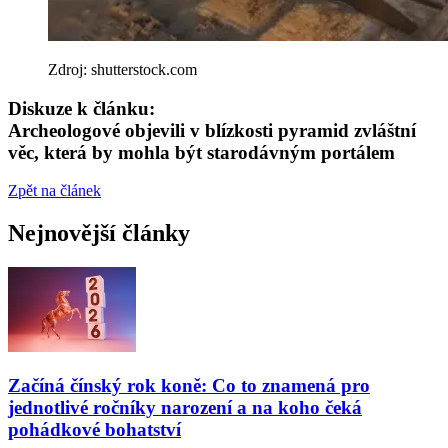
Zdroj: shutterstock.com
Diskuze k článku:
Archeologové objevili v blízkosti pyramid zvláštní
věc, která by mohla být starodávným portálem
Zpět na článek
Nejnovější články
Začíná čínský rok koně: Co to znamená pro
jednotlivé ročníky narození a na koho čeká
pohádkové bohatství