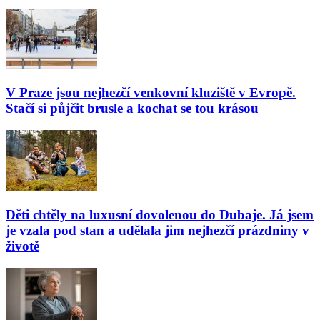
V Praze jsou nejhezčí venkovní kluziště v Evropě.
Stačí si půjčit brusle a kochat se tou krásou
Děti chtěly na luxusní dovolenou do Dubaje. Já jsem
je vzala pod stan a udělala jim nejhezčí prázdniny v
životě