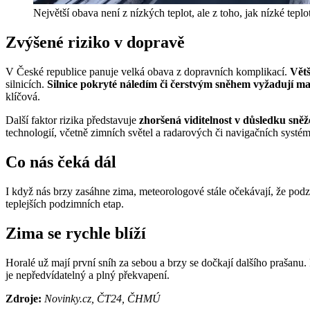
Největší obava není z nízkých teplot, ale z toho, jak nízké tepl
Zvýšené riziko v dopravě
V České republice panuje velká obava z dopravních komplikací.
Větš
silnicích.
Silnice pokryté náledím či čerstvým sněhem vyžadují ma
klíčová.
Další faktor rizika představuje
zhoršená viditelnost v důsledku sněž
technologií, včetně zimních světel a radarových či navigačních systé
Co nás čeká dál
I když nás brzy zasáhne zima, meteorologové stále očekávají, že podz
teplejších podzimních etap.
Zima se rychle blíží
Horalé už mají první sníh za sebou a brzy se dočkají dalšího prašanu
je nepředvídatelný a plný překvapení.
Zdroje:
Novinky.cz, ČT24, ČHMÚ