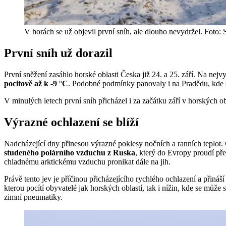
V horách se už objevil první sníh, ale dlouho nevydržel. Foto: 
První sníh už dorazil
První sněžení zasáhlo horské oblasti Česka již 24. a 25. září. Na nej
pocitově až k -9 °C
. Podobné podmínky panovaly i na Pradědu, kde s
V minulých letech první sníh přicházel i za začátku září v horských ob
Výrazné ochlazení se blíží
Nadcházející dny přinesou výrazné poklesy nočních a ranních teplot.
studeného polárního vzduchu z Ruska
, který do Evropy proudí pře
chladnému arktickému vzduchu pronikat dále na jih.
Právě tento jev je příčinou přicházejícího rychlého ochlazení a přiná
kterou pocítí obyvatelé jak horských oblastí, tak i nížin, kde se může 
zimní pneumatiky.