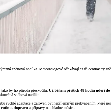
výrazná sněhová nadílka. Meteorologové očekávají až tři centimetry sn
 jako by ho příroda přeskočila.
Už během příštích 48 hodin udeří do 
skutečná sněhová nadílka.
bu rychlé adaptace a zároveň být nepříjemným překvapením, které není 
í rutinu, dopravu
a přípravy na chladné měsíce.