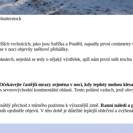
Shutterstock
vyšších vrcholcích, jako jsou Sněžka a Praděd, napadly první centimetry
e v noci objevily sněhové přeháňky.
lastech, nejedná se tedy o nějaký výstřelek, spíš nám první sníh trochu 
Očekávejte častější mrazy zejména v noci, kdy teploty mohou kles
s severovýchodní kontinentální oblasti. Tento polární vzduch, jenž obv
ší náhlý přechod z mírného podzimu k výraznější zimě.
Ranní náledí a p
sníh ojediněle objevit. V této době je důležité teplejší oblečení a zvýše