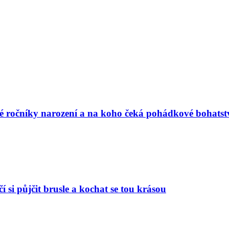
vé ročníky narození a na koho čeká pohádkové bohatst
í si půjčit brusle a kochat se tou krásou