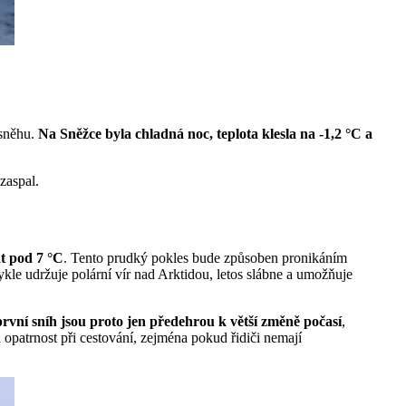
 sněhu.
Na Sněžce byla chladná noc, teplota klesla na -1,2 °C a
zaspal.
at pod 7 °C
. Tento prudký pokles bude způsoben pronikáním
ykle udržuje polární vír nad Arktidou, letos slábne a umožňuje
rvní sníh jsou proto jen předehrou k větší změně počasí
,
ná opatrnost při cestování, zejména pokud řidiči nemají