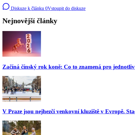
Diskuze k článku
0
Vstoupit do diskuze
Nejnovější články
Začíná čínský rok koně: Co to znamená pro jednotli
V Praze jsou nejhezčí venkovní kluziště v Evropě. Stač