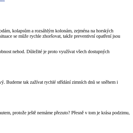
hodám, kolapsům a rozsáhlým kolonám, zejména na horských
situace se může rychle zhoršovat, takže preventivní opatření jsou
obnost nehod. Důležité je proto využívat všech dostupných
ivý. Budeme tak zažívat rychlé střídání zimních dnů se sněhem i
e autem, protože ještě nemáme přezuto? Přesně v tom je krása podzimu,