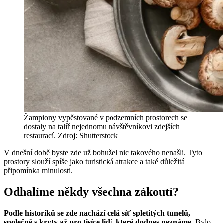
Žampiony vypěstované v podzemních prostorech se
dostaly na talíř nejednomu návštěvníkovi zdejších
restaurací. Zdroj: Shutterstock
V dnešní době byste zde už bohužel nic takového nenašli. Tyto
prostory slouží spíše jako turistická atrakce a také důležitá
připomínka minulosti.
Odhalíme někdy všechna zákoutí?
Podle historiků se zde nachází celá síť spletitých tunelů,
společně s kryty až pro tisíce lidí, které dodnes neznáme.
Bylo