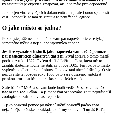
by fascinující je objevit a zmapovat, ale je to málo pravděpodobné.
Je to nejen vina chybějících dokumentů a map, ale i onou spletitostí
cest. Jednoduše se tam dá ztratit a to není žádná legrace.
O jaké město se jedná?
Pokud jste ještě neuhodli, dáme vám pár nápověd, které se týkají
samotného města a nejen jeho tajemných chodeb.
Jestli se vyznáte v historii, jako nápověda vám určitě pomůže
pár následujících důležitých dat z ní.
První zpráva o tomto městě
pochází z roku 1322. Ovšem další důležitá událost, která město
zasáhla skutečně hodně, se stala až v roce 1605. Ten rok bylo město
vypleněno během protihabsburského povstání uherské šlechty. O víc
než dvě stě let později roku 1866 bylo zase obsazeno tentokrát
pruskou armádou během prusko-rakouských válek.
Stále bádáte? Možná se vám bude hodit vědět, že se
zde nachází
nádherná zoo Lešná.
Ta je mnohými označována za tu nejkrásnější
zoologickou zahradu v naší republice.
A jako poslední pomoc při hádání určitě poslouží jméno snad
nejznámějšího českého zakladatele firmy s obuví –
Tomáš Baťa
.