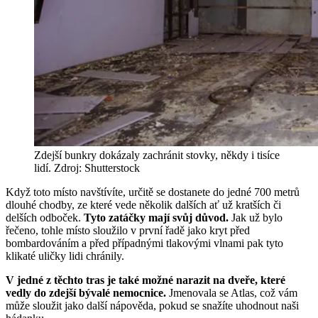
Zdejší bunkry dokázaly zachránit stovky, někdy i tisíce
lidí. Zdroj: Shutterstock
Když toto místo navštívíte, určitě se dostanete do jedné 700 metrů
dlouhé chodby, ze které vede několik dalších ať už kratších či
delších odboček.
Tyto zatáčky mají svůj důvod.
Jak už bylo
řečeno, tohle místo sloužilo v první řadě jako kryt před
bombardováním a před případnými tlakovými vlnami pak tyto
klikaté uličky lidi chránily.
V jedné z těchto tras je také možné narazit na dveře, které
vedly do zdejší bývalé nemocnice.
Jmenovala se Atlas, což vám
může sloužit jako další nápověda, pokud se snažíte uhodnout naši