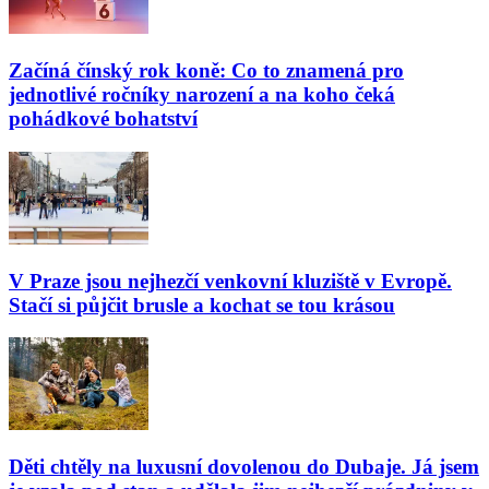
Začíná čínský rok koně: Co to znamená pro
jednotlivé ročníky narození a na koho čeká
pohádkové bohatství
V Praze jsou nejhezčí venkovní kluziště v Evropě.
Stačí si půjčit brusle a kochat se tou krásou
Děti chtěly na luxusní dovolenou do Dubaje. Já jsem