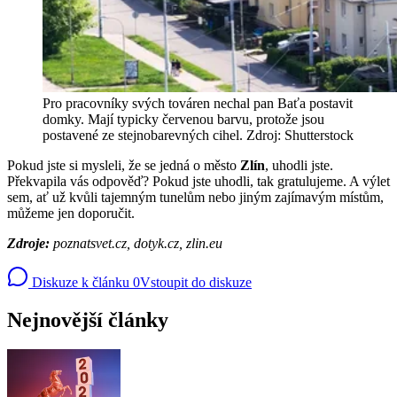
Pro pracovníky svých továren nechal pan Baťa postavit
domky. Mají typicky červenou barvu, protože jsou
postavené ze stejnobarevných cihel. Zdroj: Shutterstock
Pokud jste si mysleli, že se jedná o město
Zlín
, uhodli jste.
Překvapila vás odpověď? Pokud jste uhodli, tak gratulujeme. A výlet
sem, ať už kvůli tajemným tunelům nebo jiným zajímavým místům,
můžeme jen doporučit.
Zdroje:
poznatsvet.cz, dotyk.cz, zlin.eu
Diskuze k článku
0
Vstoupit do diskuze
Nejnovější články