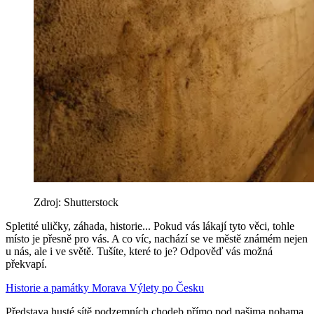
Zdroj: Shutterstock
Spletité uličky, záhada, historie... Pokud vás lákají tyto věci, tohle
místo je přesně pro vás. A co víc, nachází se ve městě známém nejen
u nás, ale i ve světě. Tušíte, které to je? Odpověď vás možná
překvapí.
Historie a památky
Morava
Výlety po Česku
Představa husté sítě podzemních chodeb přímo pod našima nohama