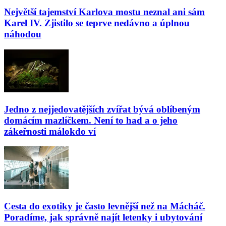
Největší tajemství Karlova mostu neznal ani sám
Karel IV. Zjistilo se teprve nedávno a úplnou
náhodou
Jedno z nejjedovatějších zvířat bývá oblíbeným
domácím mazlíčkem. Není to had a o jeho
zákeřnosti málokdo ví
Cesta do exotiky je často levnější než na Mácháč.
Poradíme, jak správně najít letenky i ubytování