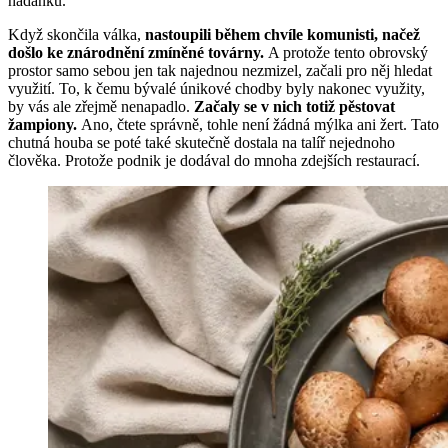
hádanku.
Když skončila válka,
nastoupili během chvíle komunisti, načež
došlo ke znárodnění zmíněné továrny.
A protože tento obrovský
prostor samo sebou jen tak najednou nezmizel, začali pro něj hledat
využití. To, k čemu bývalé únikové chodby byly nakonec využity,
by vás ale zřejmě nenapadlo.
Začaly se v nich totiž pěstovat
žampiony.
Ano, čtete správně, tohle není žádná mýlka ani žert. Tato
chutná houba se poté také skutečně dostala na talíř nejednoho
člověka. Protože podnik je dodával do mnoha zdejších restaurací.