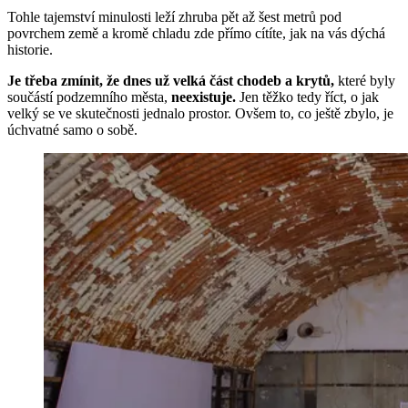
Tohle tajemství minulosti leží zhruba pět až šest metrů pod
povrchem země a kromě chladu zde přímo cítíte, jak na vás dýchá
historie.
Je třeba zmínit, že dnes už velká část chodeb a krytů,
které byly
součástí podzemního města,
neexistuje.
Jen těžko tedy říct, o jak
velký se ve skutečnosti jednalo prostor. Ovšem to, co ještě zbylo, je
úchvatné samo o sobě.