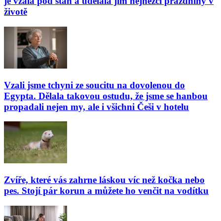
je vzala pod stan a udělala jim nejhezčí prázdniny v
životě
Vzali jsme tchyni ze soucitu na dovolenou do
Egypta. Dělala takovou ostudu, že jsme se hanbou
propadali nejen my, ale i všichni Češi v hotelu
Zvíře, které vás zahrne láskou víc než kočka nebo
pes. Stojí pár korun a můžete ho venčit na vodítku