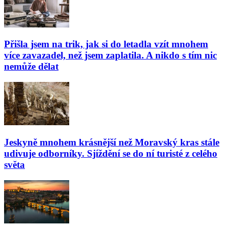
Přišla jsem na trik, jak si do letadla vzít mnohem
více zavazadel, než jsem zaplatila. A nikdo s tím nic
nemůže dělat
Jeskyně mnohem krásnější než Moravský kras stále
udivuje odborníky. Sjíždění se do ní turisté z celého
světa