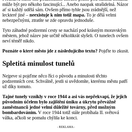
může být pro někoho fascinující... Anebo naopak strašidelná. Názor
ať si každý udělá sám. Ovšem přímo tyhle jsou zrádnější, než
leckteré jiné –
neexistuje k nim totiž mapa.
To je dělá velmi
nebezpečnými, ztratíte se zde opravdu jednoduše.
Tyto záhadné podzemní cesty se nachází pod krásným moravským
městem, jehož název jste určitě několikrát slyšeli. O tunelech ovšem
neví téměř nikdo.
Poznáte o které město jde z následujícího textu?
Pojďte to zkusit.
Spletitá minulost tunelů
Nejprve si pojďme něco říci o původu a minulosti těchto
podzemních cest. Schválně, jestli si uvědomíte, kterému městu patří
už díky tomuto.
Tajné tunely vznikly v roce 1944 a asi vás nepřekvapí, že jejich
původním účelem bylo zajištění úniku a úkrytu převážně
zaměstnanců jedné velmi důležité továrny, před možným
bombardováním.
V roce 1944 totiž stále probíhala II. světová
válka, ačkoli se pomalu chýlila ke konci.