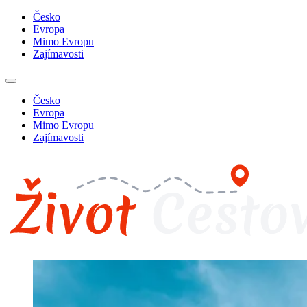
Česko
Evropa
Mimo Evropu
Zajímavosti
Česko
Evropa
Mimo Evropu
Zajímavosti