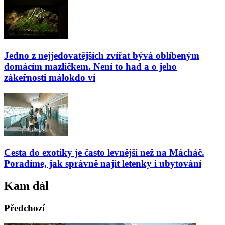
Jedno z nejjedovatějších zvířat bývá oblíbeným
domácím mazlíčkem. Není to had a o jeho
zákeřnosti málokdo ví
Cesta do exotiky je často levnější než na Mácháč.
Poradíme, jak správně najít letenky i ubytování
Kam dál
Předchozí