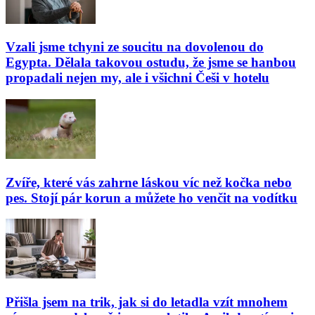
Vzali jsme tchyni ze soucitu na dovolenou do
Egypta. Dělala takovou ostudu, že jsme se hanbou
propadali nejen my, ale i všichni Češi v hotelu
Zvíře, které vás zahrne láskou víc než kočka nebo
pes. Stojí pár korun a můžete ho venčit na vodítku
Přišla jsem na trik, jak si do letadla vzít mnohem