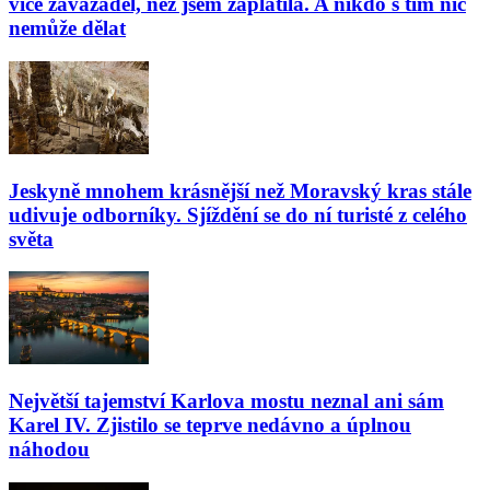
více zavazadel, než jsem zaplatila. A nikdo s tím nic
nemůže dělat
Jeskyně mnohem krásnější než Moravský kras stále
udivuje odborníky. Sjíždění se do ní turisté z celého
světa
Největší tajemství Karlova mostu neznal ani sám
Karel IV. Zjistilo se teprve nedávno a úplnou
náhodou