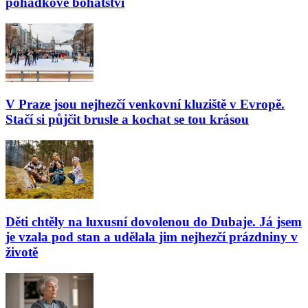
pohádkové bohatství
V Praze jsou nejhezčí venkovní kluziště v Evropě.
Stačí si půjčit brusle a kochat se tou krásou
Děti chtěly na luxusní dovolenou do Dubaje. Já jsem
je vzala pod stan a udělala jim nejhezčí prázdniny v
životě