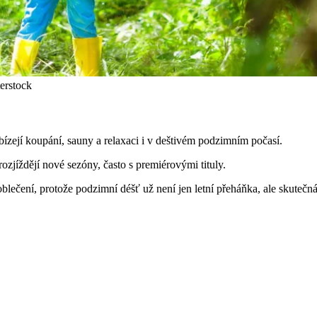
terstock
ízejí koupání, sauny a relaxaci i v deštivém podzimním počasí.
ozjíždějí nové sezóny, často s premiérovými tituly.
 oblečení, protože podzimní déšť už není jen letní přeháňka, ale skutečn