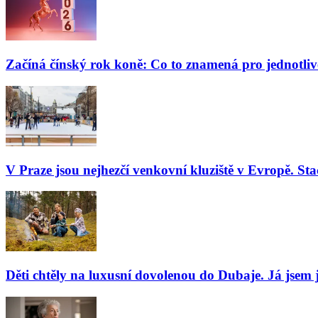
Začíná čínský rok koně: Co to znamená pro jednotli
V Praze jsou nejhezčí venkovní kluziště v Evropě. Stač
Děti chtěly na luxusní dovolenou do Dubaje. Já jsem j