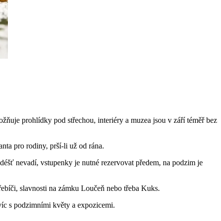
uje prohlídky pod střechou, interiéry a muzea jsou v září téměř bez
a pro rodiny, prší-li už od rána.
šť nevadí, vstupenky je nutné rezervovat předem, na podzim je
 Třebíči, slavnosti na zámku Loučeň nebo třeba Kuks.
víc s podzimními květy a expozicemi.