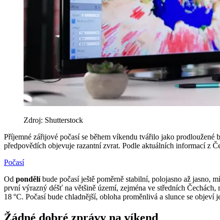
Zdroj: Shutterstock
Příjemné zářijové počasí se během víkendu tvářilo jako prodloužené ba
předpovědích objevuje razantní zvrat. Podle aktuálních informací z Č
Počasí
Od
pondělí
bude počasí ještě poměrně stabilní, polojasno až jasno, m
první výrazný déšť na většině území, zejména ve středních Čechách, 
18 °C. Počasí bude chladnější, obloha proměnlivá a slunce se objeví j
Žádné dobré zprávy na víkend