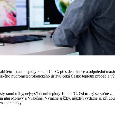
bí léto – ranní teploty kolem 15 °C, přes den slunce a odpolední maxima
eského hydrometeorologického ústavu čeká Česko teplotní propad a výraz
ísty ranní mlhy, nejvyšší denní teploty 19–22 °C. Od
úterý
se začne zat
na jihu Moravy a Vysočině. Výrazné srážky, někde i vydatnější, přijdo
en sporadicky.