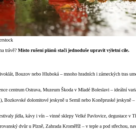
erstock
 na trávě?
Místo rušení plánů stačí jednoduše upravit výletní cíle.
ivoklát, Bouzov nebo Hluboká – mnoho hradních i zámeckých tras umožň
ce centrum Ostrava, Muzeum Škoda v Mladé Boleslavi – ideální variant
, Bozkovské dolomitové jeskyně u Semil nebo Koněpruské jeskyně – dé
festivaly jídla, kávy i vín – vinné sklepy Velké Pavlovice, degustace v
arovanský dvůr u Plzně, Zahrada Kroměříž – v teple a pod střechou, na