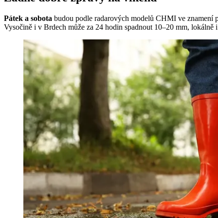
Pátek a sobota
budou podle radarových modelů CHMI ve znamení pře
Vysočině i v Brdech může za 24 hodin spadnout 10–20 mm, lokálně i