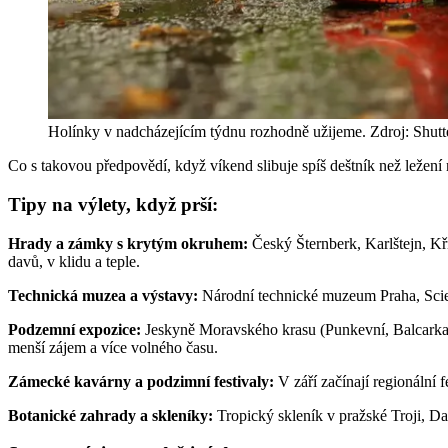
Holínky v nadcházejícím týdnu rozhodně užijeme. Zdroj: Shutt
Co s takovou předpovědí, když víkend slibuje spíš deštník než ležení
Tipy na výlety, když prší:
Hrady a zámky s krytým okruhem:
Český Šternberk, Karlštejn, Kř
davů, v klidu a teple.
Technická muzea a výstavy:
Národní technické muzeum Praha, Scien
Podzemní expozice:
Jeskyně Moravského krasu (Punkevní, Balcarka)
menší zájem a více volného času.
Zámecké kavárny a podzimní festivaly:
V září začínají regionální 
Botanické zahrady a skleníky:
Tropický skleník v pražské Troji, D