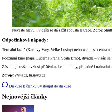
Nevěšte hlavu, i v dešti se dá zažít spousta legrace. Zdroj: Shut
Odpočinkové nápady:
Termální lázně (Karlovy Vary, Velké Losiny) nebo wellness centra nab
Podzimní kino (např. Lucerna Praha, Scala Brno), divadla – v září se r
Zásadní je ovšem vzít si pláštěnku, kvalitní boty, případně i náhradní
Zdroje:
chmi.cz, tn.nova.cz
Diskuze k článku
0
Vstoupit do diskuze
Nejnovější články