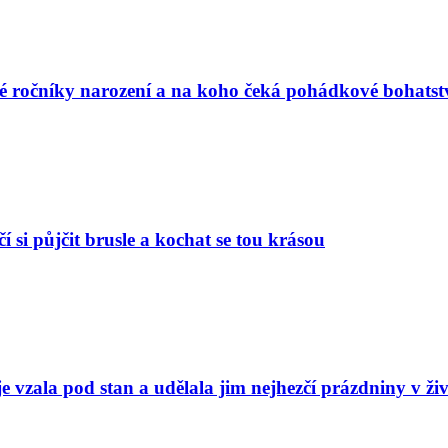
vé ročníky narození a na koho čeká pohádkové bohatst
í si půjčit brusle a kochat se tou krásou
e vzala pod stan a udělala jim nejhezčí prázdniny v ži