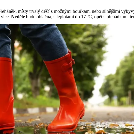
háněk, místy trvalý déšť s možnými bouřkami nebo silnějšími výkyvy
 více.
Neděle
bude oblačná, s teplotami do 17 °C, opět s přeháňkami té