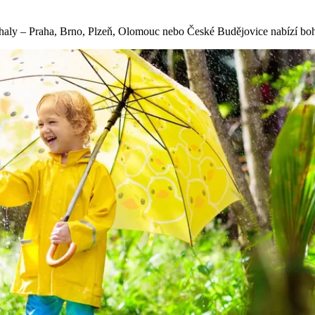
é haly – Praha, Brno, Plzeň, Olomouc nebo České Budějovice nabízí boh