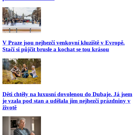
V Praze jsou nejhezčí venkovní kluziště v Evropě.
Stačí si půjčit brusle a kochat se tou krásou
Děti chtěly na luxusní dovolenou do Dubaje. Já jsem
je vzala pod stan a udělala jim nejhezčí prázdniny v
životě