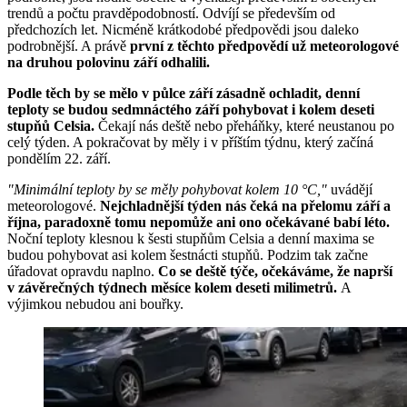
trendů a počtu pravděpodobností. Odvíjí se především od
předchozích let. Nicméně krátkodobé předpovědi jsou daleko
podrobnější. A právě
první z těchto předpovědí už meteorologové
na druhou polovinu září odhalili.
Podle těch by se mělo v půlce září zásadně ochladit, denní
teploty se budou sedmnáctého září pohybovat i kolem deseti
stupňů Celsia.
Čekají nás deště nebo přeháňky, které neustanou po
celý týden. A pokračovat by měly i v příštím týdnu, který začíná
pondělím 22. září.
"Minimální teploty by se měly pohybovat kolem 10 °C,"
uvádějí
meteorologové.
Nejchladnější týden nás čeká na přelomu září a
října, paradoxně tomu nepomůže ani ono očekávané babí léto.
Noční teploty klesnou k šesti stupňům Celsia a denní maxima se
budou pohybovat asi kolem šestnácti stupňů. Podzim tak začne
úřadovat opravdu naplno.
Co se deště týče, očekáváme, že naprší
v závěrečných týdnech měsíce kolem deseti milimetrů.
A
výjimkou nebudou ani bouřky.