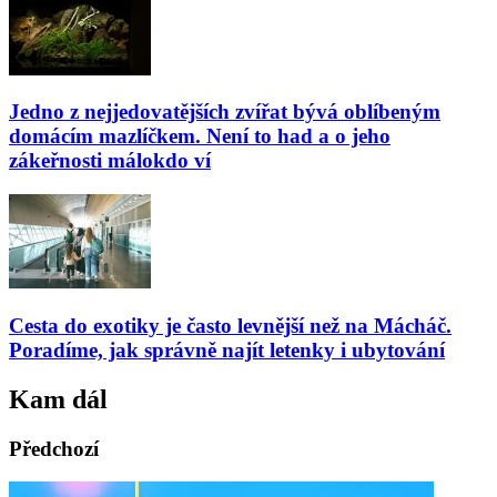
Jedno z nejjedovatějších zvířat bývá oblíbeným
domácím mazlíčkem. Není to had a o jeho
zákeřnosti málokdo ví
Cesta do exotiky je často levnější než na Mácháč.
Poradíme, jak správně najít letenky i ubytování
Kam dál
Předchozí