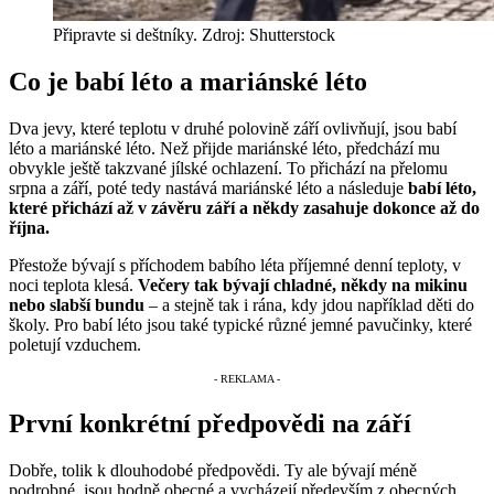
Připravte si deštníky. Zdroj: Shutterstock
Co je babí léto a mariánské léto
Dva jevy, které teplotu v druhé polovině září ovlivňují, jsou babí
léto a mariánské léto. Než přijde mariánské léto, předchází mu
obvykle ještě takzvané jílské ochlazení. To přichází na přelomu
srpna a září, poté tedy nastává mariánské léto a následuje
babí léto,
které přichází až v závěru září a někdy zasahuje dokonce až do
října.
Přestože bývají s příchodem babího léta příjemné denní teploty, v
noci teplota klesá.
Večery tak bývají chladné, někdy na mikinu
nebo slabší bundu
– a stejně tak i rána, kdy jdou například děti do
školy. Pro babí léto jsou také typické různé jemné pavučinky, které
poletují vzduchem.
První konkrétní předpovědi na září
Dobře, tolik k dlouhodobé předpovědi. Ty ale bývají méně
podrobné, jsou hodně obecné a vycházejí především z obecných