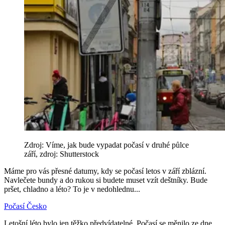
Zdroj: Víme, jak bude vypadat počasí v druhé půlce
září, zdroj: Shutterstock
Máme pro vás přesné datumy, kdy se počasí letos v září zblázní.
Navlečete bundy a do rukou si budete muset vzít deštníky. Bude
pršet, chladno a léto? To je v nedohlednu...
Počasí
Česko
Letošní léto bylo jen těžko předvídatelné. Počasí se měnilo ze dne