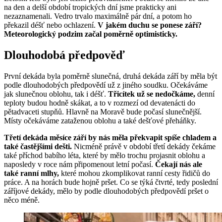
na den a delší období tropických dní jsme prakticky ani
nezaznamenali. Vedro trvalo maximálně pár dní, a potom ho
překazil déšť nebo ochlazení.
V jakém duchu se ponese září?
Meteorologický podzim začal poměrně optimisticky.
Dlouhodobá předpověď
První dekáda byla poměrně slunečná, druhá dekáda září by měla být
podle dlouhodobých předpovědí už z jiného soudku. Očekáváme
jak slunečnou oblohu, tak i déšť.
Třicítek už se nedočkáme,
denní
teploty budou hodně skákat, a to v rozmezí od devatenácti do
pětadvaceti stupňů. Hlavně na Moravě bude počasí slunečnější.
Místy očekáváme zataženou oblohu a také dešťové přeháňky.
Třetí dekáda měsíce září by nás měla překvapit spíše chladem a
také častějšími dešti.
Nicméně právě v období třetí dekády čekáme
také příchod babího léta, které by mělo trochu projasnit oblohu a
naposledy v roce nám připomenout letní počasí.
Čekají nás ale
také ranní mlhy,
které mohou zkomplikovat ranní cesty řidičů do
práce. A na horách bude hojně pršet. Co se týká čtvrté, tedy poslední
záříjové dekády, mělo by podle dlouhodobých předpovědí pršet o
něco méně.