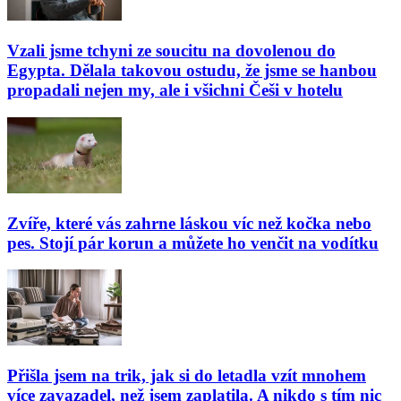
Vzali jsme tchyni ze soucitu na dovolenou do
Egypta. Dělala takovou ostudu, že jsme se hanbou
propadali nejen my, ale i všichni Češi v hotelu
Zvíře, které vás zahrne láskou víc než kočka nebo
pes. Stojí pár korun a můžete ho venčit na vodítku
Přišla jsem na trik, jak si do letadla vzít mnohem
více zavazadel, než jsem zaplatila. A nikdo s tím nic