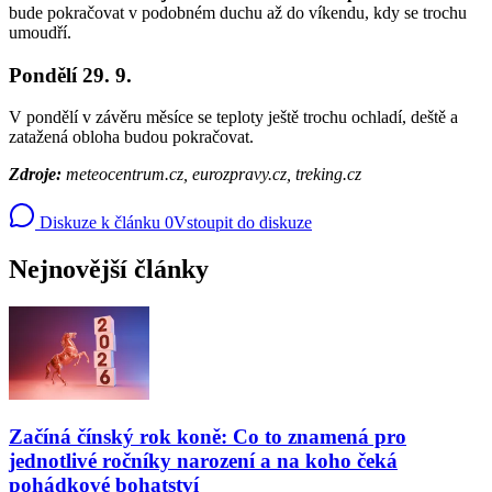
bude pokračovat v podobném duchu až do víkendu, kdy se trochu
umoudří.
Pondělí 29. 9.
V pondělí v závěru měsíce se teploty ještě trochu ochladí, deště a
zatažená obloha budou pokračovat.
Zdroje:
meteocentrum.cz, eurozpravy.cz, treking.cz
Diskuze k článku
0
Vstoupit do diskuze
Nejnovější články
Začíná čínský rok koně: Co to znamená pro
jednotlivé ročníky narození a na koho čeká
pohádkové bohatství