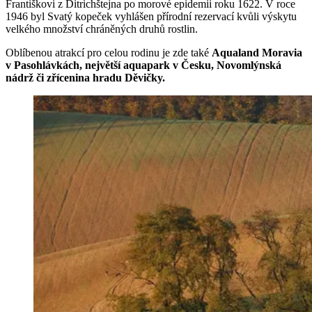
Františkovi z Ditrichštejna po morové epidemii roku 1622. V roce
1946 byl Svatý kopeček vyhlášen přírodní rezervací kvůli výskytu
velkého množství chráněných druhů rostlin.
Oblíbenou atrakcí pro celou rodinu je zde také
Aqualand Moravia
v Pasohlávkách, největší aquapark v Česku, Novomlýnská
nádrž či zřícenina hradu Děvičky.