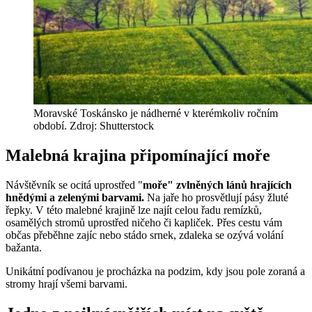
Moravské Toskánsko je nádherné v kterémkoliv ročním
období. Zdroj: Shutterstock
Malebná krajina připomínající moře
Návštěvník se ocitá uprostřed "
moře" zvlněných lánů hrajících
hnědými a zelenými barvami.
Na jaře ho prosvětlují pásy žluté
řepky. V této malebné krajině lze najít celou řadu remízků,
osamělých stromů uprostřed ničeho či kapliček. Přes cestu vám
občas přeběhne zajíc nebo stádo srnek, zdaleka se ozývá volání
bažanta.
Unikátní podívanou je procházka na podzim, kdy jsou pole zoraná a
stromy hrají všemi barvami.