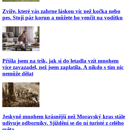
Zvíře, které vás zahrne láskou víc než kočka nebo
pes. Stojí pár korun a můžete ho venčit na vodítku
Přišla jsem na trik, jak si do letadla vzít mnohem
více zavazadel, než jsem zaplatila. A nikdo s tím nic
nemůže dělat
Jeskyně mnohem krásnější než Moravský kras stále
udivuje odborníky. Sjíždění se do ní turisté z celého
světa