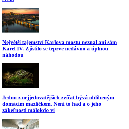
Největší tajemství Karlova mostu neznal ani sám
Karel IV. Zjistilo se teprve nedávno a úplnou
náhodou
Jedno z nejjedovatějších zvířat bývá oblíbeným
domácím mazlíčkem. Není to had a o jeho
zákeřnosti málokdo ví