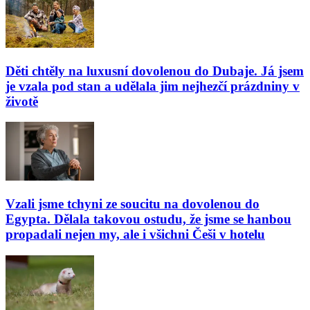
Děti chtěly na luxusní dovolenou do Dubaje. Já jsem
je vzala pod stan a udělala jim nejhezčí prázdniny v
životě
Vzali jsme tchyni ze soucitu na dovolenou do
Egypta. Dělala takovou ostudu, že jsme se hanbou
propadali nejen my, ale i všichni Češi v hotelu