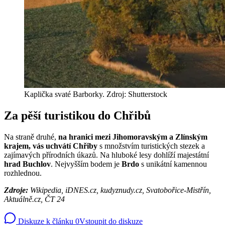
Kaplička svaté Barborky. Zdroj: Shutterstock
Za pěší turistikou do Chřibů
Na straně druhé,
na hranici mezi Jihomoravským a Zlínským
krajem, vás uchvátí Chřiby
s množstvím turistických stezek a
zajímavých přírodních úkazů. Na hluboké lesy dohlíží majestátní
hrad Buchlov
. Nejvyšším bodem je
Brdo
s unikátní kamennou
rozhlednou.
Zdroje:
Wikipedia, iDNES.cz, kudyznudy.cz, Svatobořice-Mistřín,
Aktuálně.cz, ČT 24
Diskuze k článku
0
Vstoupit do diskuze