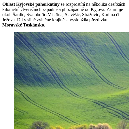
Oblast Kyjovské pahorkatiny
se rozprostírá na několika desítkách
kilometrů čtverečních západně a jihozápadně od Kyjova. Zahrnuje
okolí Šardic, Svatobořic-Mistřína, Stavěšic, Strážovic, Karlína či
Ježova. Díky silně zvlněné krajině si vysloužila přezdívku
Moravské Toskánsko.