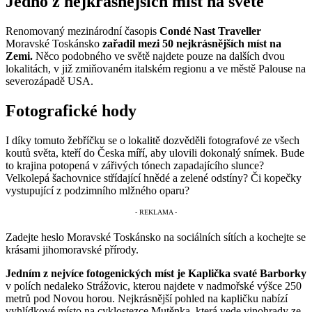
Jedno z nejkrásnějších míst na světě
Renomovaný mezinárodní časopis
Condé Nast Traveller
Moravské Toskánsko
zařadil mezi 50 nejkrásnějších míst na
Zemi.
Něco podobného ve světě najdete pouze na dalších dvou
lokalitách, v již zmiňovaném italském regionu a ve městě Palouse na
severozápadě USA.
Fotografické hody
I díky tomuto žebříčku se o lokalitě dozvěděli fotografové ze všech
koutů světa, kteří do Česka míří, aby ulovili dokonalý snímek. Bude
to krajina potopená v zářivých tónech zapadajícího slunce?
Velkolepá šachovnice střídající hnědé a zelené odstíny? Či kopečky
vystupující z podzimního mlžného oparu?
Zadejte heslo Moravské Toskánsko na sociálních sítích a kochejte se
krásami jihomoravské přírody.
Jedním z nejvíce fotogenických míst je Kaplička svaté Barborky
v polích nedaleko Strážovic, kterou najdete v nadmořské výšce 250
metrů pod Novou horou. Nejkrásnější pohled na kapličku nabízí
vyhlídkové místo na cyklostezce Mutěnka, která vede vinohrady ze