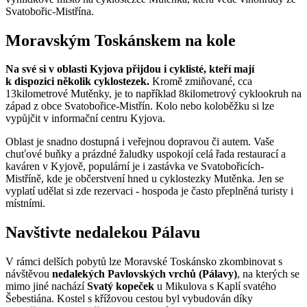
Svatobořic-Mistřína.
Moravským Toskánskem na kole
Na své si v oblasti Kyjova přijdou i cyklisté, kteří mají
k dispozici několik cyklostezek.
Kromě zmiňované, cca
13kilometrové Mutěnky, je to například 8kilometrový cyklookruh na
západ z obce Svatobořice-Mistřín. Kolo nebo koloběžku si lze
vypůjčit v informační centru Kyjova.
Oblast je snadno dostupná i veřejnou dopravou či autem. Vaše
chuťové buňky a prázdné žaludky uspokojí celá řada restaurací a
kaváren v Kyjově, populární je i zastávka ve Svatobořicích-
Mistříně, kde je občerstvení hned u cyklostezky Mutěnka. Jen se
vyplatí udělat si zde rezervaci - hospoda je často přeplněná turisty i
místními.
Navštivte nedalekou Pálavu
V rámci delších pobytů lze Moravské Toskánsko zkombinovat s
návštěvou
nedalekých Pavlovských vrchů (Pálavy)
, na kterých se
mimo jiné nachází
Svatý kopeček
u Mikulova s Kaplí svatého
Šebestiána. Kostel s křížovou cestou byl vybudován díky