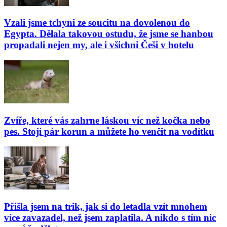
Vzali jsme tchyni ze soucitu na dovolenou do
Egypta. Dělala takovou ostudu, že jsme se hanbou
propadali nejen my, ale i všichni Češi v hotelu
Zvíře, které vás zahrne láskou víc než kočka nebo
pes. Stojí pár korun a můžete ho venčit na vodítku
Přišla jsem na trik, jak si do letadla vzít mnohem
více zavazadel, než jsem zaplatila. A nikdo s tím nic