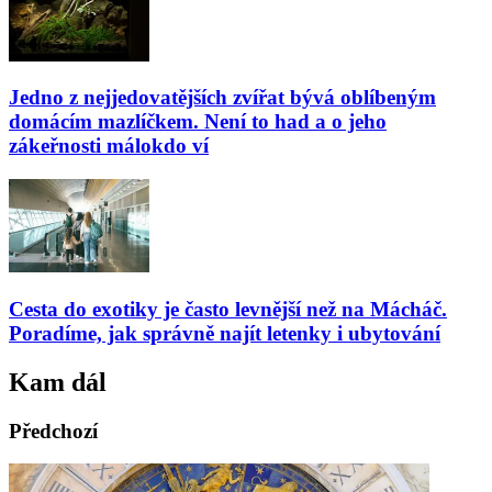
Jedno z nejjedovatějších zvířat bývá oblíbeným
domácím mazlíčkem. Není to had a o jeho
zákeřnosti málokdo ví
Cesta do exotiky je často levnější než na Mácháč.
Poradíme, jak správně najít letenky i ubytování
Kam dál
Předchozí