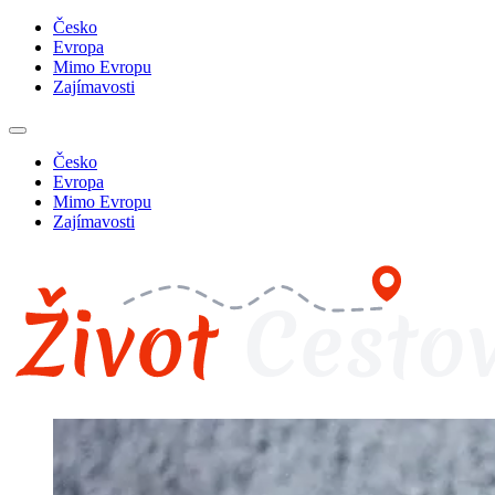
Česko
Evropa
Mimo Evropu
Zajímavosti
Česko
Evropa
Mimo Evropu
Zajímavosti