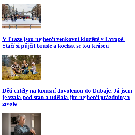
V Praze jsou nejhezčí venkovní kluziště v Evropě.
Stačí si půjčit brusle a kochat se tou krásou
Děti chtěly na luxusní dovolenou do Dubaje. Já jsem
je vzala pod stan a udělala jim nejhezčí prázdniny v
životě