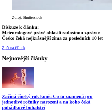
Zdroj: Shutterstock
Diskuze k článku:
Meteorologové právě ohlásili radostnou zprávu:
Česko čeká nejkrásnější zima za posledních 10 let
Zpět na článek
Nejnovější články
Začíná čínský rok koně: Co to znamená pro
jednotlivé ročníky narození a na koho čeká
pohádkové bohatství