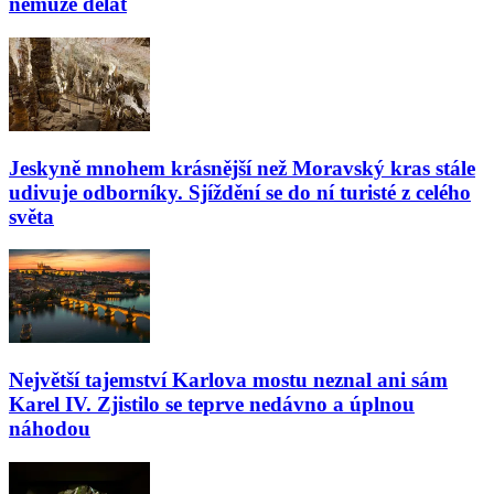
nemůže dělat
Jeskyně mnohem krásnější než Moravský kras stále
udivuje odborníky. Sjíždění se do ní turisté z celého
světa
Největší tajemství Karlova mostu neznal ani sám
Karel IV. Zjistilo se teprve nedávno a úplnou
náhodou