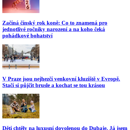
Začíná čínský rok koně: Co to znamená pro
jednotlivé ročníky narození a na koho čeká
pohádkové bohatství
V Praze jsou nejhezčí venkovní kluziště v Evropě.
Stačí si půjčit brusle a kochat se tou krásou
Děti chtěly na luxusní dovolenou do Dubaje. Já jsem