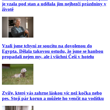
je vzala pod stan a udělala jim nejhezčí prázdniny v
životě
Vzali jsme tchyni ze soucitu na dovolenou do
Egypta. Dělala takovou ostudu, že jsme se hanbou
propadali nejen my, ale i všichni Češi v hotelu
Zvíře, které vás zahrne láskou víc než kočka nebo
pes. Stojí pár korun a můžete ho venčit na vodítku