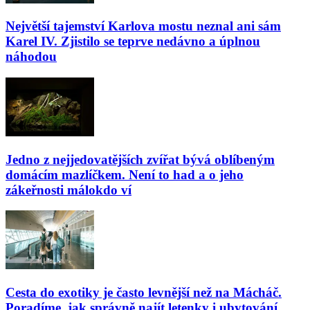
Největší tajemství Karlova mostu neznal ani sám
Karel IV. Zjistilo se teprve nedávno a úplnou
náhodou
Jedno z nejjedovatějších zvířat bývá oblíbeným
domácím mazlíčkem. Není to had a o jeho
zákeřnosti málokdo ví
Cesta do exotiky je často levnější než na Mácháč.
Poradíme, jak správně najít letenky i ubytování