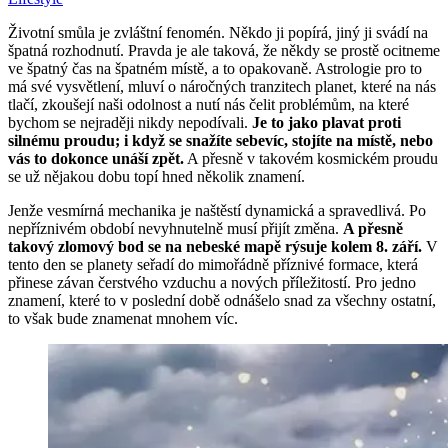
Životní smůla je zvláštní fenomén. Někdo ji popírá, jiný ji svádí na
špatná rozhodnutí. Pravda je ale taková, že někdy se prostě ocitneme
ve špatný čas na špatném místě, a to opakovaně. Astrologie pro to
má své vysvětlení, mluví o náročných tranzitech planet, které na nás
tlačí, zkoušejí naši odolnost a nutí nás čelit problémům, na které
bychom se nejraději nikdy nepodívali.
Je to jako plavat proti
silnému proudu; i když se snažíte sebevíc, stojíte na místě, nebo
vás to dokonce unáší zpět.
A přesně v takovém kosmickém proudu
se už nějakou dobu topí hned několik znamení.
Jenže vesmírná mechanika je naštěstí dynamická a spravedlivá. Po
nepříznivém období nevyhnutelně musí přijít změna.
A přesně
takový zlomový bod se na nebeské mapě rýsuje kolem 8. září.
V
tento den se planety seřadí do mimořádně příznivé formace, která
přinese závan čerstvého vzduchu a nových příležitostí. Pro jedno
znamení, které to v poslední době odnášelo snad za všechny ostatní,
to však bude znamenat mnohem víc.