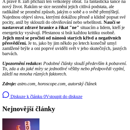
A právě 8. září přichází ten velkolepý obrat. Ta fantastická šance na
nový život. Rakům se sice nezmění jejich citlivá podstata, ale
radikálně se promění způsob, jakým o sobě a o světě přemýšlejí.
Najednou objeví slova, kterými dokážou přesně a klidně popsat své
pocity, aniž by sklouzli do obviňování nebo sebelítosti.
Naučí se
nastavovat zdravé hranice a říkat "ne"
situacím a lidem, kteří je
energeticky vysávají. Přestanou si brát každou kritiku osobně.
Jejich mysl se pročistí od nánosů starých křivd a negativních
přesvědčení.
Je to, jako by jim někdo po letech konečně umyl
zamlžené brýle a oni poprvé uviděli svět v jeho skutečných, jasných
barvách.
Upozornění redakce:
Podobné články slouží především k pobavení.
To, zda a do jaké míry se jednotlivé věštby nebo předpovědi vyplní,
záleží na mnoha různých faktorech.
Zdroje:
astro.com, horoscope.com, autorský článek
Diskuze k článku
0
Vstoupit do diskuze
Nejnovější články