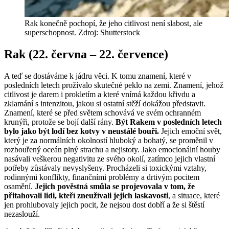
Rak konečně pochopí, že jeho citlivost není slabost, ale
superschopnost. Zdroj: Shutterstock
Rak (22. června – 22. července)
A teď se dostáváme k jádru věci. K tomu znamení, které v
posledních letech prožívalo skutečné peklo na zemi. Znamení, jehož
citlivost je darem i prokletím a které vnímá každou křivdu a
zklamání s intenzitou, jakou si ostatní stěží dokážou představit.
Znamení, které se před světem schovává ve svém ochranném
krunýři, protože se bojí další rány.
Být Rakem v posledních letech
bylo jako být lodí bez kotvy v neustálé bouři.
Jejich emoční svět,
který je za normálních okolností hluboký a bohatý, se proměnil v
rozbouřený oceán plný strachu a nejistoty. Jako emocionální houby
nasávali veškerou negativitu ze svého okolí, zatímco jejich vlastní
potřeby zůstávaly nevyslyšeny. Procházeli si toxickými vztahy,
rodinnými konflikty, finančními problémy a drtivým pocitem
osamění.
Jejich pověstná smůla se projevovala v tom, že
přitahovali lidi, kteří zneužívali jejich laskavosti
, a situace, které
jen prohlubovaly jejich pocit, že nejsou dost dobří a že si štěstí
nezaslouží.