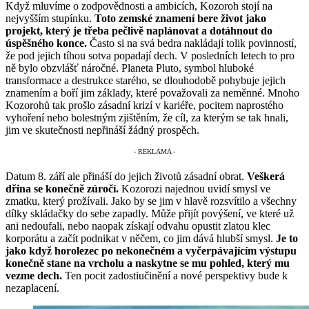
Když mluvíme o zodpovědnosti a ambicích, Kozoroh stojí na
nejvyšším stupínku.
Toto zemské znamení bere život jako
projekt, který je třeba pečlivě naplánovat a dotáhnout do
úspěšného konce.
Často si na svá bedra nakládají tolik povinností,
že pod jejich tíhou sotva popadají dech. V posledních letech to pro
ně bylo obzvlášť náročné. Planeta Pluto, symbol hluboké
transformace a destrukce starého, se dlouhodobě pohybuje jejich
znamením a boří jim základy, které považovali za neměnné. Mnoho
Kozorohů tak prošlo zásadní krizí v kariéře, pocitem naprostého
vyhoření nebo bolestným zjištěním, že cíl, za kterým se tak hnali,
jim ve skutečnosti nepřináší žádný prospěch.
Datum 8. září ale přináší do jejich životů zásadní obrat.
Veškerá
dřina se konečně zúročí.
Kozorozi najednou uvidí smysl ve
zmatku, který prožívali. Jako by se jim v hlavě rozsvítilo a všechny
dílky skládačky do sebe zapadly. Může přijít povýšení, ve které už
ani nedoufali, nebo naopak získají odvahu opustit zlatou klec
korporátu a začít podnikat v něčem, co jim dává hlubší smysl.
Je to
jako když horolezec po nekonečném a vyčerpávajícím výstupu
konečně stane na vrcholu a naskytne se mu pohled, který mu
vezme dech.
Ten pocit zadostiučinění a nové perspektivy bude k
nezaplacení.