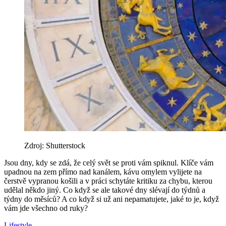
Zdroj: Shutterstock
Jsou dny, kdy se zdá, že celý svět se proti vám spiknul. Klíče vám
upadnou na zem přímo nad kanálem, kávu omylem vylijete na
čerstvě vypranou košili a v práci schytáte kritiku za chybu, kterou
udělal někdo jiný. Co když se ale takové dny slévají do týdnů a
týdny do měsíců? A co když si už ani nepamatujete, jaké to je, když
vám jde všechno od ruky?
Lifestyle