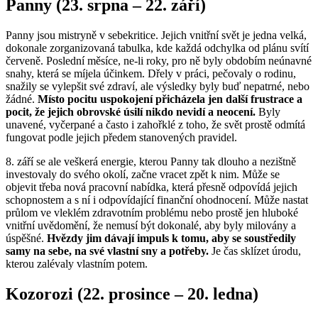
Panny (23. srpna – 22. září)
Panny jsou mistryně v sebekritice. Jejich vnitřní svět je jedna velká,
dokonale zorganizovaná tabulka, kde každá odchylka od plánu svítí
červeně. Poslední měsíce, ne-li roky, pro ně byly obdobím neúnavné
snahy, která se míjela účinkem. Dřely v práci, pečovaly o rodinu,
snažily se vylepšit své zdraví, ale výsledky byly buď nepatrné, nebo
žádné.
Místo pocitu uspokojení přicházela jen další frustrace a
pocit, že jejich obrovské úsilí nikdo nevidí a neocení.
Byly
unavené, vyčerpané a často i zahořklé z toho, že svět prostě odmítá
fungovat podle jejich předem stanovených pravidel.
8. září se ale veškerá energie, kterou Panny tak dlouho a nezištně
investovaly do svého okolí, začne vracet zpět k nim. Může se
objevit třeba nová pracovní nabídka, která přesně odpovídá jejich
schopnostem a s ní i odpovídající finanční ohodnocení. Může nastat
průlom ve vleklém zdravotním problému nebo prostě jen hluboké
vnitřní uvědomění, že nemusí být dokonalé, aby byly milovány a
úspěšné.
Hvězdy jim dávají impuls k tomu, aby se soustředily
samy na sebe, na své vlastní sny a potřeby.
Je čas sklízet úrodu,
kterou zalévaly vlastním potem.
Kozorozi (22. prosince – 20. ledna)