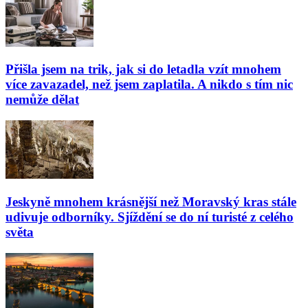
Přišla jsem na trik, jak si do letadla vzít mnohem
více zavazadel, než jsem zaplatila. A nikdo s tím nic
nemůže dělat
Jeskyně mnohem krásnější než Moravský kras stále
udivuje odborníky. Sjíždění se do ní turisté z celého
světa