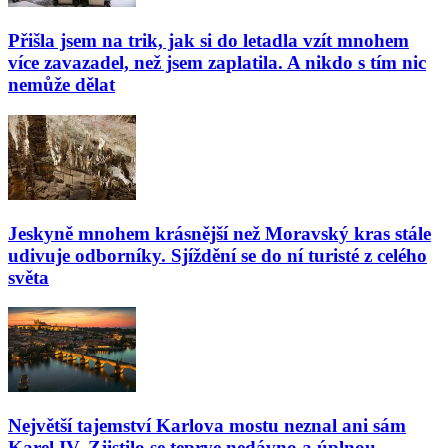
Přišla jsem na trik, jak si do letadla vzít mnohem
více zavazadel, než jsem zaplatila. A nikdo s tím nic
nemůže dělat
Jeskyně mnohem krásnější než Moravský kras stále
udivuje odborníky. Sjíždění se do ní turisté z celého
světa
Největší tajemství Karlova mostu neznal ani sám
Karel IV. Zjistilo se teprve nedávno a úplnou