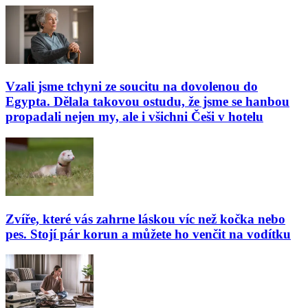
Vzali jsme tchyni ze soucitu na dovolenou do
Egypta. Dělala takovou ostudu, že jsme se hanbou
propadali nejen my, ale i všichni Češi v hotelu
Zvíře, které vás zahrne láskou víc než kočka nebo
pes. Stojí pár korun a můžete ho venčit na vodítku