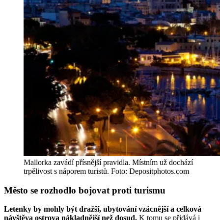
Mallorka zavádí přísnější pravidla. Místním už dochází
trpělivost s náporem turistů. Foto: Depositphotos.com
Město se rozhodlo bojovat proti turismu
Letenky by mohly být dražší, ubytování vzácnější a celková
návštěva ostrova nákladnější než dosud.
K tomu se přidává i