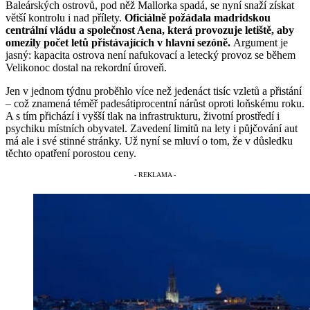
Baleárských ostrovů, pod něž Mallorka spadá, se nyní snaží získat
větší kontrolu i nad přílety.
Oficiálně požádala madridskou
centrální vládu a společnost Aena, která provozuje letiště, aby
omezily počet letů přistávajících v hlavní sezóně.
Argument je
jasný: kapacita ostrova není nafukovací a letecký provoz se během
Velikonoc dostal na rekordní úroveň.
Jen v jednom týdnu proběhlo více než jedenáct tisíc vzletů a přistání
– což znamená téměř padesátiprocentní nárůst oproti loňskému roku.
A s tím přichází i vyšší tlak na infrastrukturu, životní prostředí i
psychiku místních obyvatel. Zavedení limitů na lety i půjčování aut
má ale i své stinné stránky. Už nyní se mluví o tom, že v důsledku
těchto opatření porostou ceny.