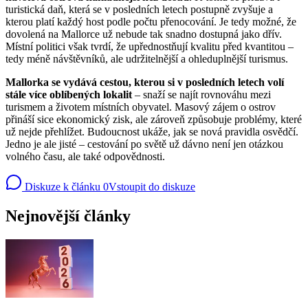
turistická daň, která se v posledních letech postupně zvyšuje a
kterou platí každý host podle počtu přenocování. Je tedy možné, že
dovolená na Mallorce už nebude tak snadno dostupná jako dřív.
Místní politici však tvrdí, že upřednostňují kvalitu před kvantitou –
tedy méně návštěvníků, ale udržitelnější a ohleduplnější turismus.
Mallorka se vydává cestou, kterou si v posledních letech volí
stále více oblíbených lokalit
– snaží se najít rovnováhu mezi
turismem a životem místních obyvatel. Masový zájem o ostrov
přináší sice ekonomický zisk, ale zároveň způsobuje problémy, které
už nejde přehlížet. Budoucnost ukáže, jak se nová pravidla osvědčí.
Jedno je ale jisté – cestování po světě už dávno není jen otázkou
volného času, ale také odpovědnosti.
Diskuze k článku
0
Vstoupit do diskuze
Nejnovější články