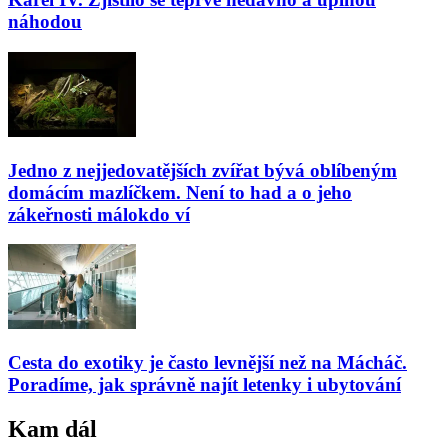
náhodou
Jedno z nejjedovatějších zvířat bývá oblíbeným
domácím mazlíčkem. Není to had a o jeho
zákeřnosti málokdo ví
Cesta do exotiky je často levnější než na Mácháč.
Poradíme, jak správně najít letenky i ubytování
Kam dál