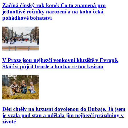
Začíná čínský rok koně: Co to znamená pro
jednotlivé ročníky narození a na koho čeká
pohádkové bohatství
V Praze jsou nejhezčí venkovní kluziště v Evropě.
Stačí si půjčit brusle a kochat se tou krásou
Děti chtěly na luxusní dovolenou do Dubaje. Já jsem
je vzala pod stan a udělala jim nejhezčí prázdniny v
životě