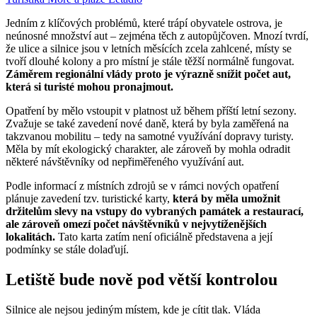
Jedním z klíčových problémů, které trápí obyvatele ostrova, je
neúnosné množství aut – zejména těch z autopůjčoven. Mnozí tvrdí,
že ulice a silnice jsou v letních měsících zcela zahlcené, místy se
tvoří dlouhé kolony a pro místní je stále těžší normálně fungovat.
Záměrem regionální vlády proto je výrazně snížit počet aut,
která si turisté mohou pronajmout.
Opatření by mělo vstoupit v platnost už během příští letní sezony.
Zvažuje se také zavedení nové daně, která by byla zaměřená na
takzvanou mobilitu – tedy na samotné využívání dopravy turisty.
Měla by mít ekologický charakter, ale zároveň by mohla odradit
některé návštěvníky od nepřiměřeného využívání aut.
Podle informací z místních zdrojů se v rámci nových opatření
plánuje zavedení tzv. turistické karty,
která by měla umožnit
držitelům slevy na vstupy do vybraných památek a restaurací,
ale zároveň omezí počet návštěvníků v nejvytíženějších
lokalitách.
Tato karta zatím není oficiálně představena a její
podmínky se stále dolaďují.
Letiště bude nově pod větší kontrolou
Silnice ale nejsou jediným místem, kde je cítit tlak. Vláda