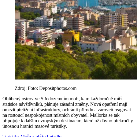
Zdroj: Foto: Depositphotos.com
Oblíbený ostrov ve Středozemním moři, kam každoročně míří
statisíce návštěvníků, plánuje zásadní změny. Nová opatření mají
omezit přetížení infrastruktury, ochránit přírodu a zároveň reagovat
na rostoucí nespokojenost místních obyvatel. Mallorka se tak
připojuje k dalším evropským destinacím, které už dávno překročily
únosnou hranici masové turistiky.
Turistika
Moře a pláže
Letadlo