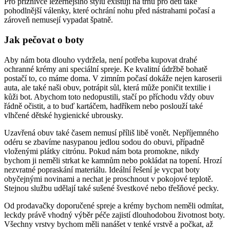
Pro příznivce ležérnějšího stylu existují na trhu pro děti také
pohodlnější válenky, které ochrání nohu před nástrahami počasí a
zároveň nemusejí vypadat špatně.
Jak pečovat o boty
Aby nám bota dlouho vydržela, není potřeba kupovat drahé
ochranné krémy ani speciální spreje. Ke kvalitní údržbě bohatě
postačí to, co máme doma. V zimním počasí dokáže nejen karoserii
auta, ale také naši obuv, potrápit sůl, která může poničit textilie i
kůži bot. Abychom toto nedopustili, stačí po příchodu vždy obuv
řádně očistit, a to buď kartáčem, hadříkem nebo poslouží také
vlhčené dětské hygienické ubrousky.
Uzavřená obuv také časem nemusí příliš libě vonět. Nepříjemného
odéru se zbavíme nasypanou jedlou sodou do obuvi, případně
vloženými plátky citrónu. Pokud nám bota promokne, nikdy
bychom ji neměli strkat ke kamnům nebo pokládat na topení. Hrozí
nezvratné popraskání materiálu. Ideální řešení je vycpat boty
obyčejnými novinami a nechat je proschnout v pokojové teplotě.
Stejnou službu udělají také sušené švestkové nebo třešňové pecky.
Od prodavačky doporučené spreje a krémy bychom neměli odmítat,
leckdy právě vhodný výběr péče zajistí dlouhodobou životnost boty.
Všechny vrstvy bychom měli nanášet v tenké vrstvě a počkat, až