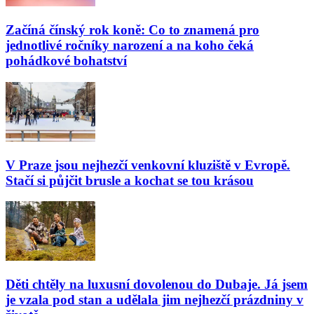
Začíná čínský rok koně: Co to znamená pro
jednotlivé ročníky narození a na koho čeká
pohádkové bohatství
V Praze jsou nejhezčí venkovní kluziště v Evropě.
Stačí si půjčit brusle a kochat se tou krásou
Děti chtěly na luxusní dovolenou do Dubaje. Já jsem
je vzala pod stan a udělala jim nejhezčí prázdniny v