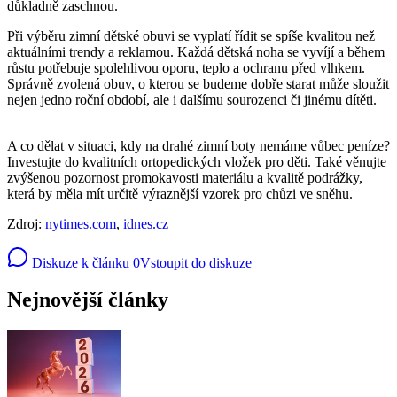
důkladně zaschnou.
Při výběru zimní dětské obuvi se vyplatí řídit se spíše kvalitou než
aktuálními trendy a reklamou. Každá dětská noha se vyvíjí a během
růstu potřebuje spolehlivou oporu, teplo a ochranu před vlhkem.
Správně zvolená obuv, o kterou se budeme dobře starat může sloužit
nejen jedno roční období, ale i dalšímu sourozenci či jinému dítěti.
A co dělat v situaci, kdy na drahé zimní boty nemáme vůbec peníze?
Investujte do kvalitních ortopedických vložek pro děti. Také věnujte
zvýšenou pozornost promokavosti materiálu a kvalitě podrážky,
která by měla mít určitě výraznější vzorek pro chůzi ve sněhu.
Zdroj:
nytimes.com
,
idnes.cz
Diskuze k článku
0
Vstoupit do diskuze
Nejnovější články