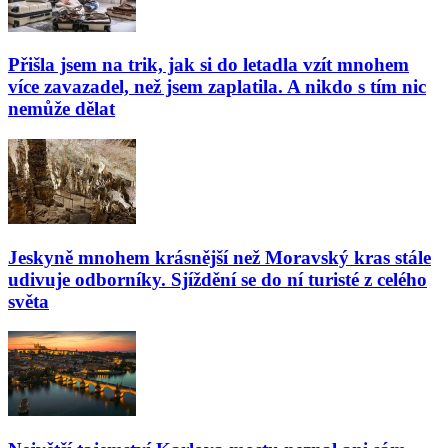
Přišla jsem na trik, jak si do letadla vzít mnohem
více zavazadel, než jsem zaplatila. A nikdo s tím nic
nemůže dělat
Jeskyně mnohem krásnější než Moravský kras stále
udivuje odborníky. Sjíždění se do ní turisté z celého
světa