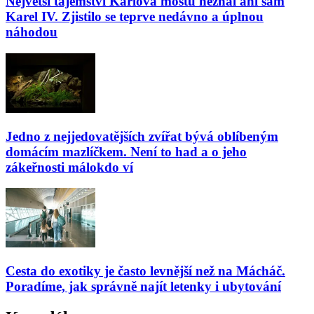
Největší tajemství Karlova mostu neznal ani sám
Karel IV. Zjistilo se teprve nedávno a úplnou
náhodou
Jedno z nejjedovatějších zvířat bývá oblíbeným
domácím mazlíčkem. Není to had a o jeho
zákeřnosti málokdo ví
Cesta do exotiky je často levnější než na Mácháč.
Poradíme, jak správně najít letenky i ubytování