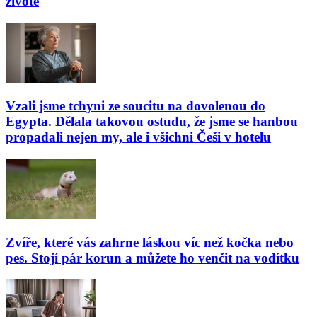
životě
Vzali jsme tchyni ze soucitu na dovolenou do
Egypta. Dělala takovou ostudu, že jsme se hanbou
propadali nejen my, ale i všichni Češi v hotelu
Zvíře, které vás zahrne láskou víc než kočka nebo
pes. Stojí pár korun a můžete ho venčit na vodítku