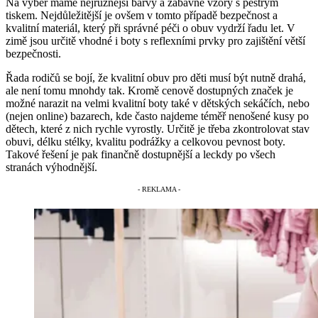
Na výběr máme nejrůznější barvy a zábavné vzory s pestrým
tiskem. Nejdůležitější je ovšem v tomto případě bezpečnost a
kvalitní materiál, který při správné péči o obuv vydrží řadu let. V
zimě jsou určitě vhodné i boty s reflexními prvky pro zajištění větší
bezpečnosti.
Řada rodičů se bojí, že kvalitní obuv pro děti musí být nutně drahá,
ale není tomu mnohdy tak. Kromě cenově dostupných značek je
možné narazit na velmi kvalitní boty také v dětských sekáčích, nebo
(nejen online) bazarech, kde často najdeme téměř nenošené kusy po
dětech, které z nich rychle vyrostly. Určitě je třeba zkontrolovat stav
obuvi, délku stélky, kvalitu podrážky a celkovou pevnost boty.
Takové řešení je pak finančně dostupnější a leckdy po všech
stranách výhodnější.