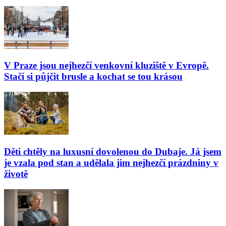
V Praze jsou nejhezčí venkovní kluziště v Evropě.
Stačí si půjčit brusle a kochat se tou krásou
Děti chtěly na luxusní dovolenou do Dubaje. Já jsem
je vzala pod stan a udělala jim nejhezčí prázdniny v
životě