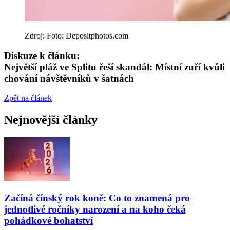
Zdroj: Foto: Depositphotos.com
Diskuze k článku:
Největší pláž ve Splitu řeší skandál: Místní zuří kvůli
chování návštěvníků v šatnách
Zpět na článek
Nejnovější články
Začíná čínský rok koně: Co to znamená pro
jednotlivé ročníky narození a na koho čeká
pohádkové bohatství