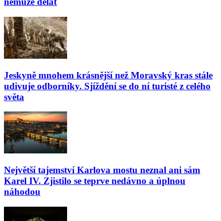
nemůže dělat
Jeskyně mnohem krásnější než Moravský kras stále
udivuje odborníky. Sjíždění se do ní turisté z celého
světa
Největší tajemství Karlova mostu neznal ani sám
Karel IV. Zjistilo se teprve nedávno a úplnou
náhodou