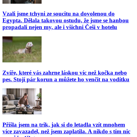
Vzali jsme tchyni ze soucitu na dovolenou do
Egypta. Dělala takovou ostudu, že jsme se hanbou
propadali nejen my, ale i všichni Češi v hotelu
Zvíře, které vás zahrne láskou víc než kočka nebo
pes. Stojí pár korun a můžete ho venčit na vodítku
Přišla jsem na trik, jak si do letadla vzít mnohem
více zavazadel, než jsem zaplatila. A nikdo s tím nic