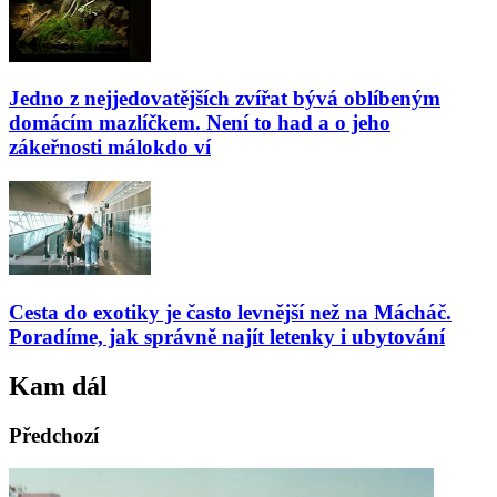
Jedno z nejjedovatějších zvířat bývá oblíbeným
domácím mazlíčkem. Není to had a o jeho
zákeřnosti málokdo ví
Cesta do exotiky je často levnější než na Mácháč.
Poradíme, jak správně najít letenky i ubytování
Kam dál
Předchozí