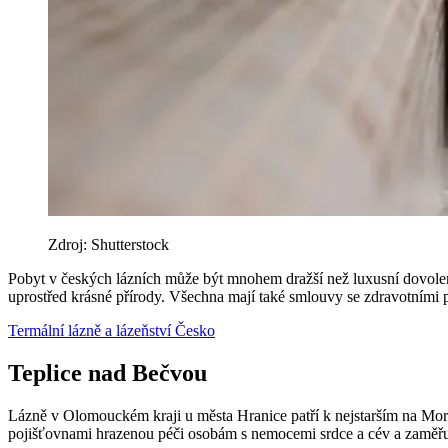
Zdroj: Shutterstock
Pobyt v českých lázních může být mnohem dražší než luxusní dovolená 
uprostřed krásné přírody. Všechna mají také smlouvy se zdravotními 
Termální lázně a lázeňství
Česko
Teplice nad Bečvou
Lázně v Olomouckém kraji u města Hranice patří k nejstarším na Mo
pojišťovnami hrazenou péči osobám s nemocemi srdce a cév a zaměřu