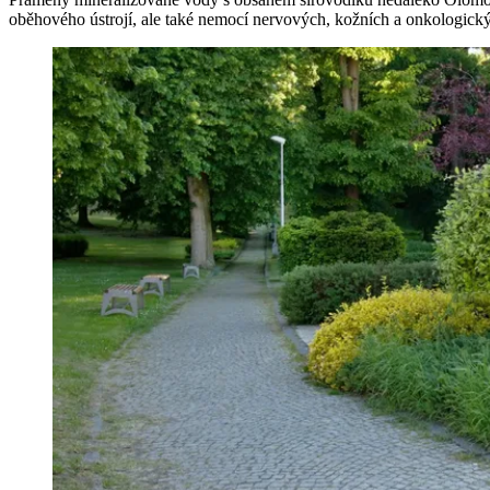
oběhového ústrojí, ale také nemocí nervových, kožních a onkologický