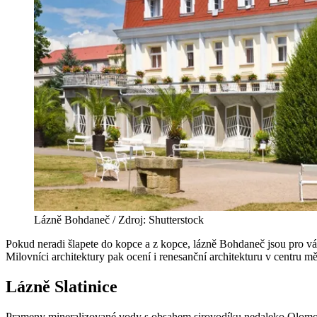
Lázně Bohdaneč / Zdroj: Shutterstock
Pokud neradi šlapete do kopce a z kopce, lázně Bohdaneč jsou pro vá
Milovníci architektury pak ocení i renesanční architekturu v centru m
Lázně Slatinice
Prameny mineralizované vody s obsahem sirovodíku nedaleko Olomouc