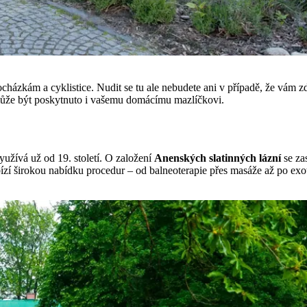
cházkám a cyklistice. Nudit se tu ale nebudete ani v případě, že vám zd
 může být poskytnuto i vašemu domácímu mazlíčkovi.
yužívá už od 19. století. O založení
Anenských slatinných lázní
se za
nabízí širokou nabídku procedur – od balneoterapie přes masáže až po ex