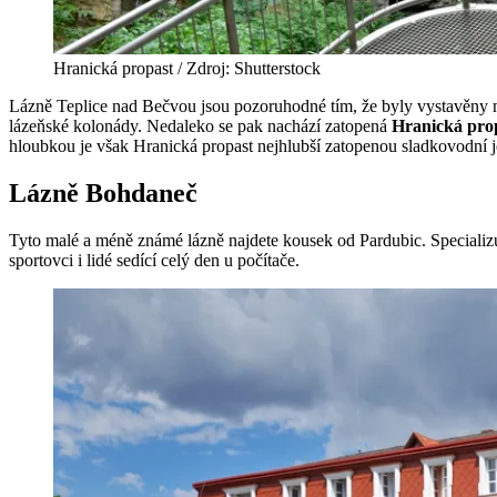
Hranická propast / Zdroj: Shutterstock
Lázně Teplice nad Bečvou jsou pozoruhodné tím, že byly vystavěny
lázeňské kolonády. Nedaleko se pak nachází zatopená
Hranická pro
hloubkou je však Hranická propast nejhlubší zatopenou sladkovodní j
Lázně Bohdaneč
Tyto malé a méně známé lázně najdete kousek od Pardubic. Specializují
sportovci i lidé sedící celý den u počítače.