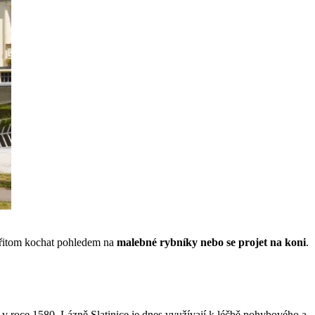
 přitom kochat pohledem na
malebné rybníky nebo se projet na koni
.
 roce 1580. Lázně Slatinice je dnes využívají k léčbě pohybového a