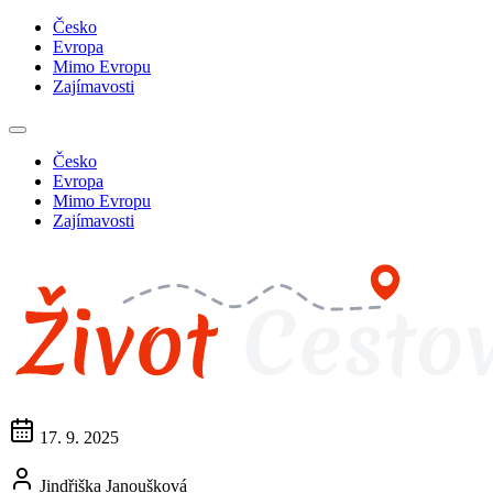
Česko
Evropa
Mimo Evropu
Zajímavosti
Česko
Evropa
Mimo Evropu
Zajímavosti
17. 9. 2025
Jindřiška Janoušková