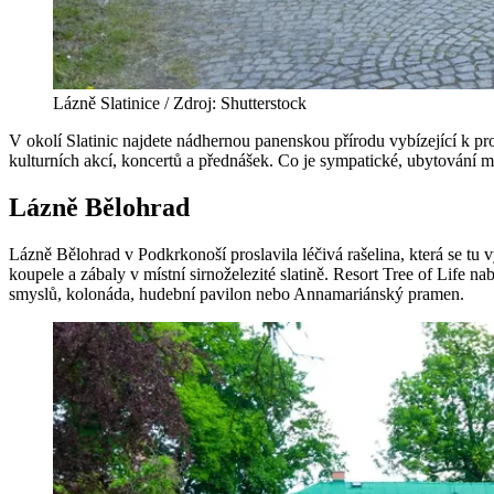
Lázně Slatinice / Zdroj: Shutterstock
V okolí Slatinic najdete nádhernou panenskou přírodu vybízející k pro
kulturních akcí, koncertů a přednášek. Co je sympatické, ubytování
Lázně Bělohrad
Lázně Bělohrad v Podkrkonoší proslavila léčivá rašelina, která se tu v
koupele a zábaly v místní sirnoželezité slatině. Resort Tree of Life 
smyslů, kolonáda, hudební pavilon nebo Annamariánský pramen.