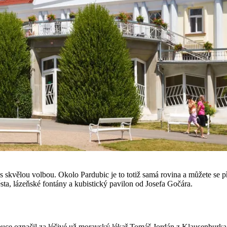
s skvělou volbou. Okolo Pardubic je to totiž samá rovina a můžete se
ěsta, lázeňské fontány a kubistický pavilon od Josefa Gočára.
e označil za léčivé už moravský lékař Tomáš Jordán z Klausenburka v