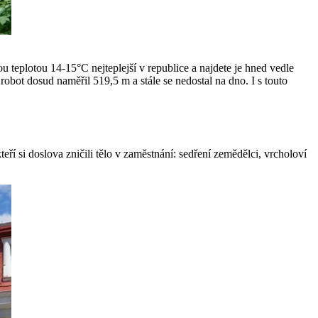
ou teplotou 14-15°C nejteplejší v republice a najdete je hned vedle
robot dosud naměřil 519,5 m a stále se nedostal na dno. I s touto
ří si doslova zničili tělo v zaměstnání: sedření zemědělci, vrcholoví