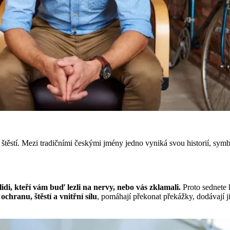
a štěstí. Mezi tradičními českými jmény jedno vyniká svou historií, sy
lidi, kteří vám buď lezli na nervy, nebo vás zklamali.
Proto sednete 
ochranu, štěstí a vnitřní sílu
, pomáhají překonat překážky, dodávají j