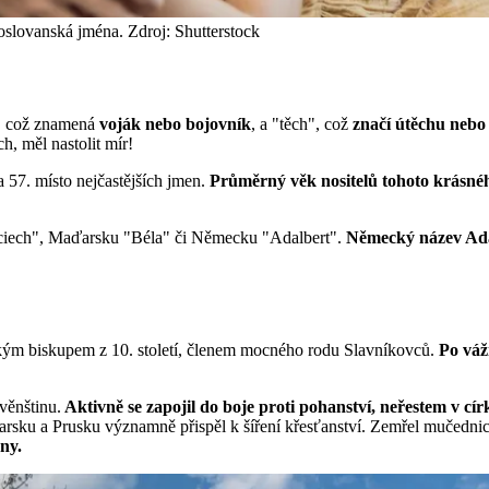
aroslovanská jména. Zdroj: Shutterstock
", což znamená
voják nebo bojovník
, a "těch", což
značí útěchu nebo 
h, měl nastolit mír!
a 57. místo nejčastějších jmen.
Průměrný věk nositelů tohoto krásnéh
jciech", Maďarsku "Béla" či Německu "Adalbert".
Německý název Adal
ým biskupem z 10. století, členem mocného rodu Slavníkovců.
Po vážn
ověnštinu.
Aktivně se zapojil do boje proti pohanství,
neřestem v cír
rsku a Prusku významně přispěl k šíření křesťanství. Zemřel mučednic
ny.