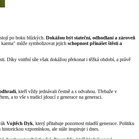
stojí po boku blízkých.
Dokážou být stateční, odhodlaní a zároveň
ká karma" může symbolizovat jejich
schopnost přinášet štěstí a
osti. Díky vnitřní síle však dokážou překonat i těžká období, a právě
podhradí
, kteří vždy jednávali čestně a s odvahou. Třebaže v
em, a to vše s tradicí jdoucí z generace na generaci.
ěvák
Vojtěch Dyk
, který přitahuje pozornost mladší generace. Politiku
 historickou vzpomínkou, ale stále inspiruje i dnes.