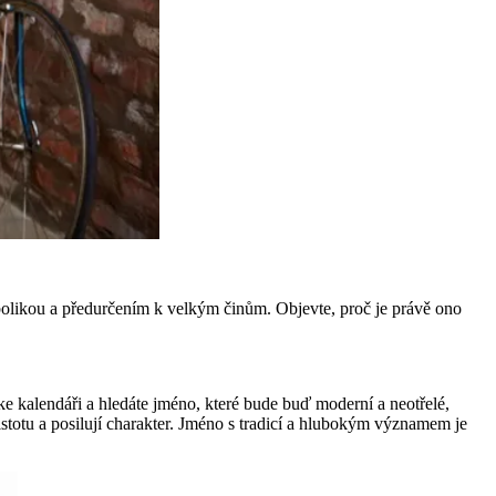
mbolikou a předurčením k velkým činům. Objevte, proč je právě ono
ke kalendáři a hledáte jméno, které bude buď moderní a neotřelé,
istotu a posilují charakter. Jméno s tradicí a hlubokým významem je