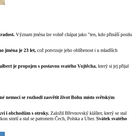
radost.
Význam jména lze volně chápat jako "ten, kdo přináší posilu
o jména je 23 let,
což potvrzuje jeho oblíbenost i u mladších
bert je propojen s postavou svatého Vojtěcha
, který si jej přijal
é nemoci se rozhodl zasvětit život Bohu místo světským
kvi i obchodům s otroky.
Založil Břevnovský klášter, který se stal
kou smrtí a stal se patronem Čech, Polska a Uher.
Svátek svatého