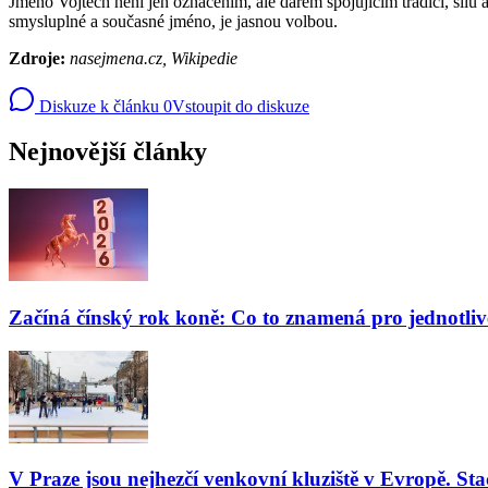
Jméno Vojtěch není jen označením, ale darem spojujícím tradici, sílu a
smysluplné a současné jméno, je jasnou volbou.
Zdroje:
nasejmena.cz, Wikipedie
Diskuze k článku
0
Vstoupit do diskuze
Nejnovější články
Začíná čínský rok koně: Co to znamená pro jednotli
V Praze jsou nejhezčí venkovní kluziště v Evropě. Stač