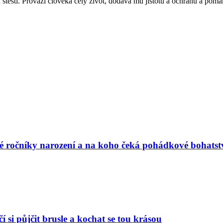
 štěstí. Provází člověka celý život, dodává mu jistotu a ochranu a pomá
vé ročníky narození a na koho čeká pohádkové bohatst
í si půjčit brusle a kochat se tou krásou