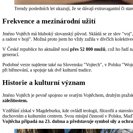
Trendy posledních let ukazují, že se dávají extravagantní či st
Frekvence a mezinárodní užití
Jméno Vojtěch má hluboký slovanský původ. Skládá se ze slov "voj
a radost v boji". Možná proto jsem ho vždy zažila v dívčích kolektivec
V České republice ho aktuálně nosí
přes 52 800 mužů
, což ho řadí n
generací.
Podobné verze najdeme také na Slovensku "Vojtech", v Polsku "Wo
při biřmování, a spojuje tak dvě kulturní tradice.
Historie a kulturní význam
Jméno Vojtěch je pevně spojeno se svatým Vojtěchem, druhým pražsk
záležitostem.
Vzdělání získal v Magdeburku, kde ovládl teologii, filozofii a starosl
duchovním a kulturním centrem. Svou misijní činností v Polsku, Maďa
Vojtěcha připadá na 23. dubna a představuje symbol síly a ochra