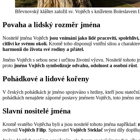
Břevnovský klášter založil sv. Vojtěch s knížetem Boleslavem II
Povaha a lidský rozměr jména
Nositelé jména Vojtěch
jsou vnímáni jako lidé pracovití, spolehliví, 
citliví ke svému okolí.
Kromě toho disponují vnitřní silou a charakte
harmonii do života své rodiny a přátel.
Jméno Vojtěch s sebou nese i určitou životní výzvu. Nositelé tohoto jmé
proto
jméno Vojtěch symbolizuje odvahu, odolnost a osobní růst
.
Pohádkové a lidové kořeny
V českých pohádkách je jméno spojováno s hrdiny, kteří jsou stateční,
pohádkách nenajdete záporné postavy jménem Vojtěch, toto jméno nese s
Slavní nositelé jména
Kromě svatého Vojtěcha byli a jsou nositelé tohoto jména například:
ovlivnil
Vojtěch Filip
. Spisovatel
Vojtěch Steklač
svými díly doplňuje