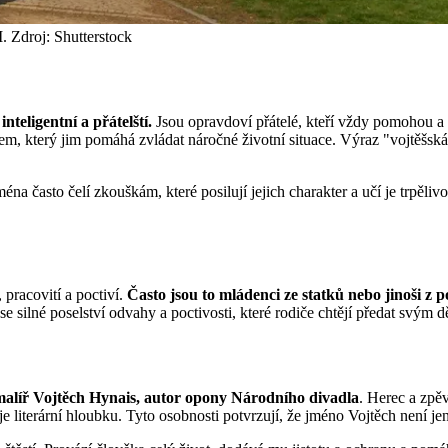
. Zdroj: Shutterstock
inteligentní a přátelští.
Jsou opravdoví přátelé, kteří vždy pomohou a 
rem, který jim pomáhá zvládat náročné životní situace. Výraz "vojtěšs
na často čelí zkouškám, které posilují jejich charakter a učí je trpěliv
 pracovití a poctiví.
Často jsou to mládenci ze statků nebo jinoši z 
ilné poselství odvahy a poctivosti, které rodiče chtějí předat svým dět
malíř Vojtěch Hynais, autor opony Národního divadla
. Herec a zp
 literární hloubku. Tyto osobnosti potvrzují, že jméno Vojtěch není jen