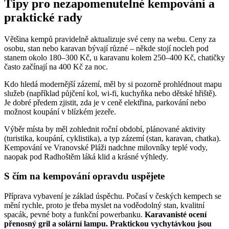
Tipy pro nezapomenutelné kempování a
praktické rady
Většina kempů pravidelně aktualizuje své ceny na webu. Ceny za
osobu, stan nebo karavan bývají různé – někde stojí nocleh pod
stanem okolo 180–300 Kč, u karavanu kolem 250–400 Kč, chatičky
často začínají na 400 Kč za noc.
Kdo hledá modernější zázemí, měl by si pozorně prohlédnout mapu
služeb (například půjčení kol, wi-fi, kuchyňka nebo dětské hřiště).
Je dobré předem zjistit, zda je v ceně elektřina, parkování nebo
možnost koupání v blízkém jezeře.
Výběr místa by měl zohlednit roční období, plánované aktivity
(turistika, koupání, cyklistika), a typ zázemí (stan, karavan, chatka).
Kempování ve Vranovské Pláži nadchne milovníky teplé vody,
naopak pod Radhoštěm láká klid a krásné výhledy.
S čím na kempování opravdu uspějete
Příprava vybavení je základ úspěchu. Počasí v českých kempech se
mění rychle, proto je třeba myslet na voděodolný stan, kvalitní
spacák, pevné boty a funkční powerbanku.
Karavanisté ocení
přenosný gril a solární lampu. Praktickou vychytávkou jsou