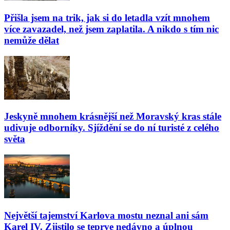
Přišla jsem na trik, jak si do letadla vzít mnohem
více zavazadel, než jsem zaplatila. A nikdo s tím nic
nemůže dělat
Jeskyně mnohem krásnější než Moravský kras stále
udivuje odborníky. Sjíždění se do ní turisté z celého
světa
Největší tajemství Karlova mostu neznal ani sám
Karel IV. Zjistilo se teprve nedávno a úplnou