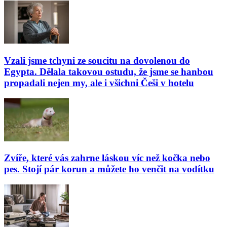
Vzali jsme tchyni ze soucitu na dovolenou do
Egypta. Dělala takovou ostudu, že jsme se hanbou
propadali nejen my, ale i všichni Češi v hotelu
Zvíře, které vás zahrne láskou víc než kočka nebo
pes. Stojí pár korun a můžete ho venčit na vodítku