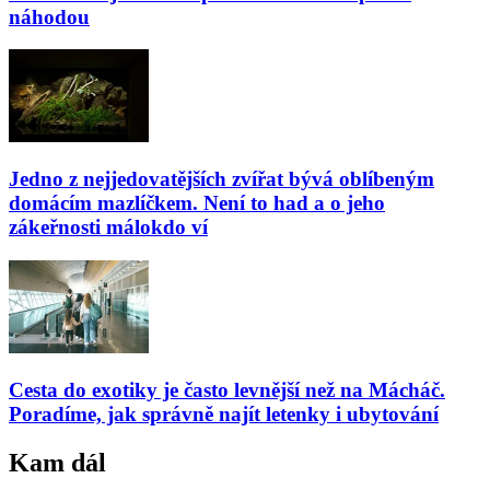
náhodou
Jedno z nejjedovatějších zvířat bývá oblíbeným
domácím mazlíčkem. Není to had a o jeho
zákeřnosti málokdo ví
Cesta do exotiky je často levnější než na Mácháč.
Poradíme, jak správně najít letenky i ubytování
Kam dál