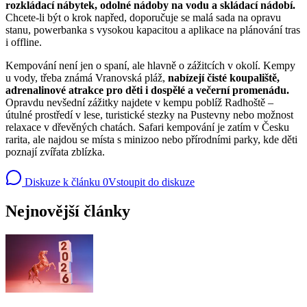
rozkládací nábytek, odolné nádoby na vodu a skládací nádobí.
Chcete-li být o krok napřed, doporučuje se malá sada na opravu
stanu, powerbanka s vysokou kapacitou a aplikace na plánování tras
i offline.
Kempování není jen o spaní, ale hlavně o zážitcích v okolí. Kempy
u vody, třeba známá Vranovská pláž,
nabízejí čisté koupaliště,
adrenalinové atrakce pro děti i dospělé a večerní promenádu.
Opravdu nevšední zážitky najdete v kempu poblíž Radhoště –
útulné prostředí v lese, turistické stezky na Pustevny nebo možnost
relaxace v dřevěných chatách. Safari kempování je zatím v Česku
rarita, ale najdou se místa s minizoo nebo přírodními parky, kde děti
poznají zvířata zblízka.
Diskuze k článku
0
Vstoupit do diskuze
Nejnovější články