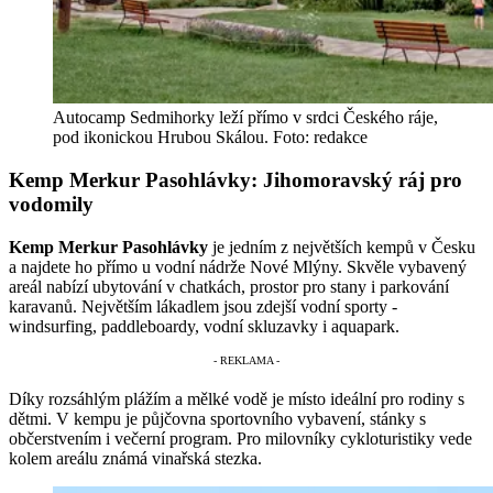
Autocamp Sedmihorky leží přímo v srdci Českého ráje,
pod ikonickou Hrubou Skálou. Foto: redakce
Kemp Merkur Pasohlávky: Jihomoravský ráj pro
vodomily
Kemp Merkur Pasohlávky
je jedním z největších kempů v Česku
a najdete ho přímo u vodní nádrže Nové Mlýny. Skvěle vybavený
areál nabízí ubytování v chatkách, prostor pro stany i parkování
karavanů. Největším lákadlem jsou zdejší vodní sporty -
windsurfing, paddleboardy, vodní skluzavky i aquapark.
Díky rozsáhlým plážím a mělké vodě je místo ideální pro rodiny s
dětmi. V kempu je půjčovna sportovního vybavení, stánky s
občerstvením i večerní program. Pro milovníky cykloturistiky vede
kolem areálu známá vinařská stezka.