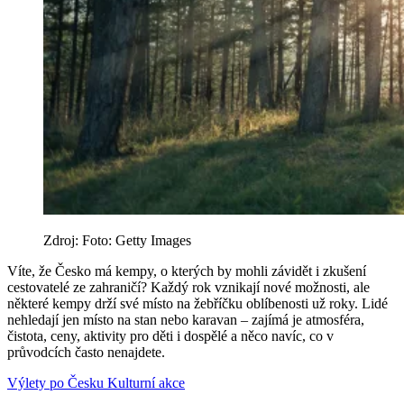
Zdroj: Foto: Getty Images
Víte, že Česko má kempy, o kterých by mohli závidět i zkušení
cestovatelé ze zahraničí? Každý rok vznikají nové možnosti, ale
některé kempy drží své místo na žebříčku oblíbenosti už roky. Lidé
nehledají jen místo na stan nebo karavan – zajímá je atmosféra,
čistota, ceny, aktivity pro děti i dospělé a něco navíc, co v
průvodcích často nenajdete.
Výlety po Česku
Kulturní akce