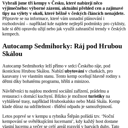
Vybrali jsme tři kempy v Česku, které nabízejí něco
výjimečného: výborné zázemí, aktuální přehled cen a zajímavé
tipy na výlety v okolí, které běžně v českých článcích nenajdete.
Připravte se na informace, které vám usnadní plánování i
rozhodování – například kde najdete nejlepší podmínky pro cyklisty,
kde si děti opravdu užijí nebo jak využít zahraniční trendy v českých
kempech.
Autocamp Sedmihorky: Ráj pod Hrubou
Skálou
Autocamp Sedmihorky leží přímo v srdci Českého ráje, pod
ikonickou Hrubou Skálou. Nabízí
ubytování
v chatkách, pro
karavany i ve vlastním stanu. Tento kemp oceňují hlavně rodiny s
dětmi díky bohatému programu, hřišti a minizoo.
Návštěvníci tu najdou moderní sociální zařízení, prádelnu a
restauraci s domácí kuchyní. Blízko je možnost
turistiky
na
vyhlášené trasy, například Hruboskalsko nebo Malá Skála. Kemp
klade důraz na udržitelnost - třídění odpadu je samozřejmostí.
Letos poprvé se v kempu u rybníka Štěpán pořádá tzv. ‘Noční
kempování se světélkujícími lucernami’, kdy každý host dostane
vlastní lucernu a večer se celý areál rozsvítí v barvách duhy. Tato