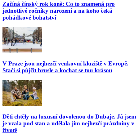
Začíná čínský rok koně: Co to znamená pro
jednotlivé ročníky narození a na koho čeká
pohádkové bohatství
V Praze jsou nejhezčí venkovní kluziště v Evropě.
Stačí si půjčit brusle a kochat se tou krásou
Děti chtěly na luxusní dovolenou do Dubaje. Já jsem
je vzala pod stan a udělala jim nejhezčí prázdniny v
životě