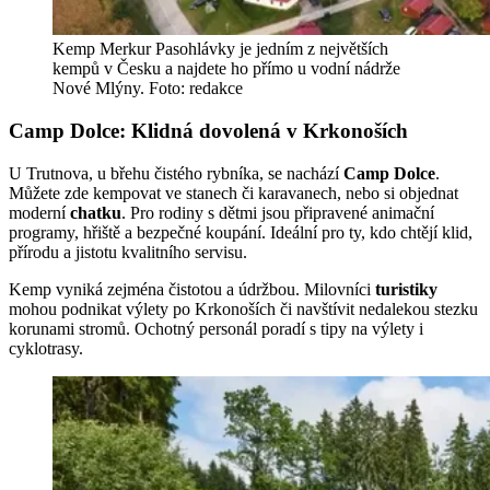
Kemp Merkur Pasohlávky je jedním z největších
kempů v Česku a najdete ho přímo u vodní nádrže
Nové Mlýny. Foto: redakce
Camp Dolce: Klidná dovolená v Krkonoších
U Trutnova, u břehu čistého rybníka, se nachází
Camp Dolce
.
Můžete zde kempovat ve stanech či karavanech, nebo si objednat
moderní
chatku
. Pro rodiny s dětmi jsou připravené animační
programy, hřiště a bezpečné koupání. Ideální pro ty, kdo chtějí klid,
přírodu a jistotu kvalitního servisu.
Kemp vyniká zejména čistotou a údržbou. Milovníci
turistiky
mohou podnikat výlety po Krkonoších či navštívit nedalekou stezku
korunami stromů. Ochotný personál poradí s tipy na výlety i
cyklotrasy.