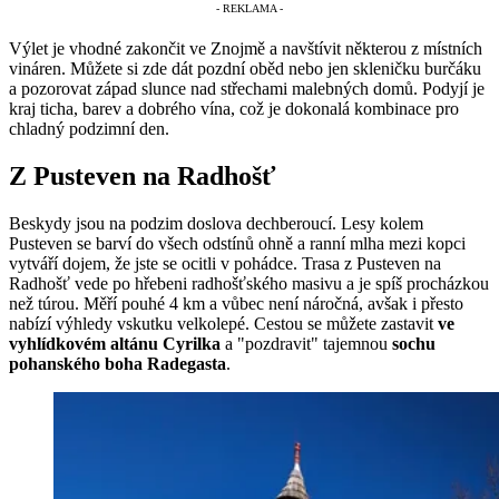
Výlet je vhodné zakončit ve Znojmě a navštívit některou z místních
vináren. Můžete si zde dát pozdní oběd nebo jen skleničku burčáku
a pozorovat západ slunce nad střechami malebných domů. Podyjí je
kraj ticha, barev a dobrého vína, což je dokonalá kombinace pro
chladný podzimní den.
Z Pusteven na Radhošť
Beskydy jsou na podzim doslova dechberoucí. Lesy kolem
Pusteven se barví do všech odstínů ohně a ranní mlha mezi kopci
vytváří dojem, že jste se ocitli v pohádce. Trasa z Pusteven na
Radhošť vede po hřebeni radhošťského masivu a je spíš procházkou
než túrou. Měří pouhé 4 km a vůbec není náročná, avšak i přesto
nabízí výhledy vskutku velkolepé. Cestou se můžete zastavit
ve
vyhlídkovém altánu Cyrilka
a "pozdravit" tajemnou
sochu
pohanského boha Radegasta
.