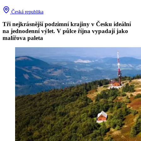
Česká republika
Tři nejkrásnější podzimní krajiny v Česku ideální
na jednodenní výlet. V půlce října vypadají jako
malířova paleta