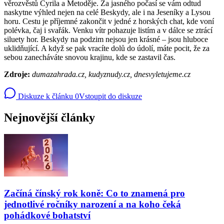
věrozvěstů Cyrila a Metoděje. Za jasného počasí se vám odtud
naskytne výhled nejen na celé Beskydy, ale i na Jeseníky a Lysou
horu. Cestu je příjemné zakončit v jedné z horských chat, kde voní
polévka, čaj i svařák. Venku vítr pohazuje listím a v dálce se ztrácí
siluety hor. Beskydy na podzim nejsou jen krásné – jsou hluboce
uklidňující. A když se pak vracíte dolů do údolí, máte pocit, že za
sebou zanecháváte snovou krajinu, kde se zastavil čas.
Zdroje:
dumazahrada.cz, kudyznudy.cz, dnesvyletujeme.cz
Diskuze k článku
0
Vstoupit do diskuze
Nejnovější články
Začíná čínský rok koně: Co to znamená pro
jednotlivé ročníky narození a na koho čeká
pohádkové bohatství