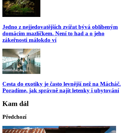
Jedno z nejjedovatějších zvířat bývá oblíbeným
domácím mazlíčkem. Není to had a o jeho
zákeřnosti málokdo ví
Cesta do exotiky je často levnější než na Mácháč.
Poradíme, jak správně najít letenky i ubytování
Kam dál
Předchozí