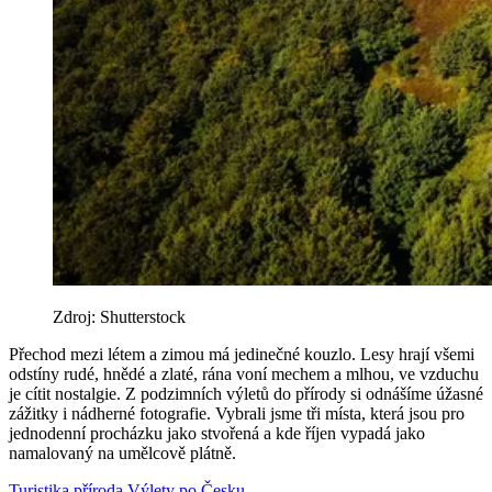
Zdroj: Shutterstock
Přechod mezi létem a zimou má jedinečné kouzlo. Lesy hrají všemi
odstíny rudé, hnědé a zlaté, rána voní mechem a mlhou, ve vzduchu
je cítit nostalgie. Z podzimních výletů do přírody si odnášíme úžasné
zážitky i nádherné fotografie. Vybrali jsme tři místa, která jsou pro
jednodenní procházku jako stvořená a kde říjen vypadá jako
namalovaný na umělcově plátně.
Turistika
příroda
Výlety po Česku