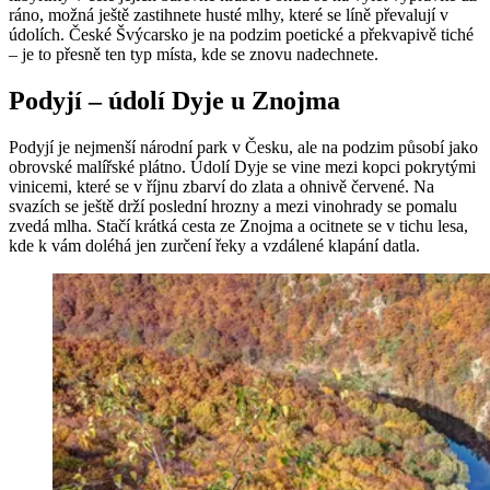
ráno, možná ještě zastihnete husté mlhy, které se líně převalují v
údolích. České Švýcarsko je na podzim poetické a překvapivě tiché
– je to přesně ten typ místa, kde se znovu nadechnete.
Podyjí – údolí Dyje u Znojma
Podyjí je nejmenší národní park v Česku, ale na podzim působí jako
obrovské malířské plátno. Údolí Dyje se vine mezi kopci pokrytými
vinicemi, které se v říjnu zbarví do zlata a ohnivě červené. Na
svazích se ještě drží poslední hrozny a mezi vinohrady se pomalu
zvedá mlha. Stačí krátká cesta ze Znojma a ocitnete se v tichu lesa,
kde k vám doléhá jen zurčení řeky a vzdálené klapání datla.