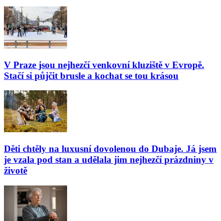
V Praze jsou nejhezčí venkovní kluziště v Evropě.
Stačí si půjčit brusle a kochat se tou krásou
Děti chtěly na luxusní dovolenou do Dubaje. Já jsem
je vzala pod stan a udělala jim nejhezčí prázdniny v
životě