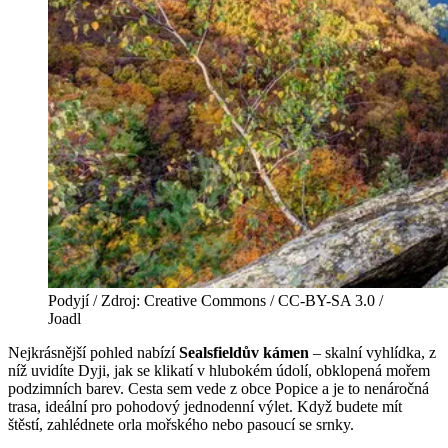
Podyjí / Zdroj: Creative Commons / CC-BY-SA 3.0 /
Joadl
Nejkrásnější pohled nabízí
Sealsfieldův kámen
– skalní vyhlídka, z
níž uvidíte Dyji, jak se klikatí v hlubokém údolí, obklopená mořem
podzimních barev. Cesta sem vede z obce Popice a je to nenáročná
trasa, ideální pro pohodový jednodenní výlet. Když budete mít
štěstí, zahlédnete orla mořského nebo pasoucí se srnky.