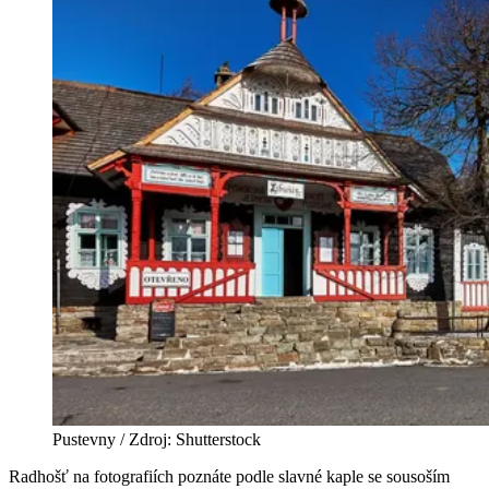
Pustevny / Zdroj: Shutterstock
Radhošť na fotografiích poznáte podle slavné kaple se sousoším