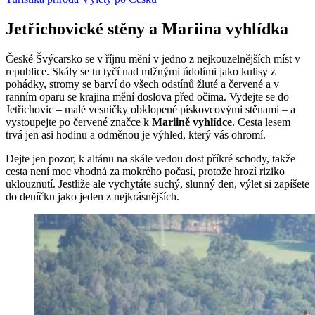
Jetřichovické stěny a Mariina vyhlídka
České Švýcarsko se v říjnu mění v jedno z nejkouzelnějších míst v
republice. Skály se tu tyčí nad mlžnými údolími jako kulisy z
pohádky, stromy se barví do všech odstínů žluté a červené a v
ranním oparu se krajina mění doslova před očima. Vydejte se do
Jetřichovic – malé vesničky obklopené pískovcovými stěnami – a
vystoupejte po červené značce k
Mariině vyhlídce
. Cesta lesem
trvá jen asi hodinu a odměnou je výhled, který vás ohromí.
Dejte jen pozor, k altánu na skále vedou dost příkré schody, takže
cesta není moc vhodná za mokrého počasí, protože hrozí riziko
uklouznutí. Jestliže ale vychytáte suchý, slunný den, výlet si zapíšete
do deníčku jako jeden z nejkrásnějších.