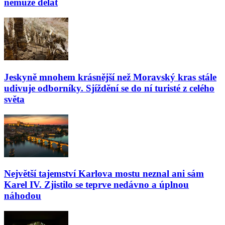
nemůže dělat
Jeskyně mnohem krásnější než Moravský kras stále
udivuje odborníky. Sjíždění se do ní turisté z celého
světa
Největší tajemství Karlova mostu neznal ani sám
Karel IV. Zjistilo se teprve nedávno a úplnou
náhodou