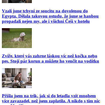
Vzali jsme tchyni ze soucitu na dovolenou do
Egypta. Dělala takovou ostudu, že jsme se hanbou
propadali nejen my, ale i všichni Češi v hotelu
Zvíře, které vás zahrne láskou víc než kočka nebo
pes. Stojí pár korun a můžete ho venčit na vodítku
Přišla jsem na trik, jak si do letadla vzít mnohem
více zavazadel, než jsem zaplatila. A nikdo s tím nic