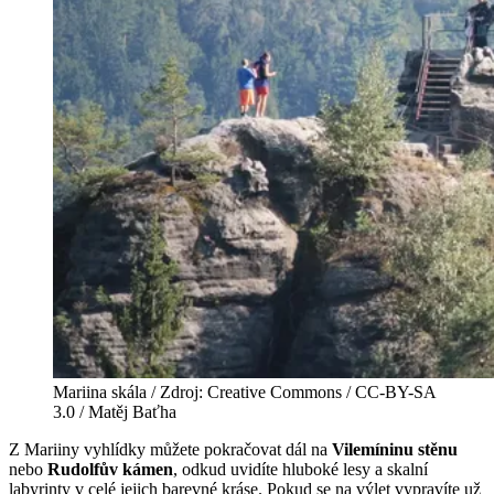
Mariina skála / Zdroj: Creative Commons / CC-BY-SA
3.0 / Matěj Baťha
Z Mariiny vyhlídky můžete pokračovat dál na
Vilemíninu stěnu
nebo
Rudolfův kámen
, odkud uvidíte hluboké lesy a skalní
labyrinty v celé jejich barevné kráse. Pokud se na výlet vypravíte už