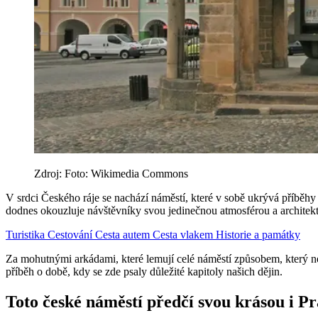
Zdroj: Foto: Wikimedia Commons
V srdci Českého ráje se nachází náměstí, které v sobě ukrývá příběhy
dodnes okouzluje návštěvníky svou jedinečnou atmosférou a architek
Turistika
Cestování
Cesta autem
Cesta vlakem
Historie a památky
Za mohutnými arkádami, které lemují celé náměstí způsobem, který n
příběh o době, kdy se zde psaly důležité kapitoly našich dějin.
Toto české náměstí předčí svou krásou i P