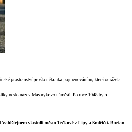
čínské prostranství prošlo několika pojmenováními, která odrážela
liky neslo název Masarykovo náměstí. Po roce 1948 bylo
 Valdštejnem vlastnili město Trčkové z Lípy a Smiřičtí. Burian