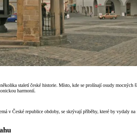
 několika staletí české historie. Místo, kde se prolínají osudy mocnýc
tonickou harmonií.
emá v České republice obdoby, se skrývají příběhy, které by vydaly n
rahu