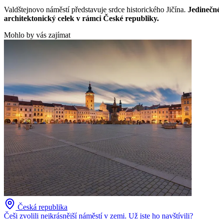
Valdštejnovo náměstí představuje srdce historického Jičína.
Jedinečné
architektonický celek v rámci České republiky.
Mohlo by vás zajímat
Česká republika
Češi zvolili nejkrásnější náměstí v zemi. Už jste ho navštívili?