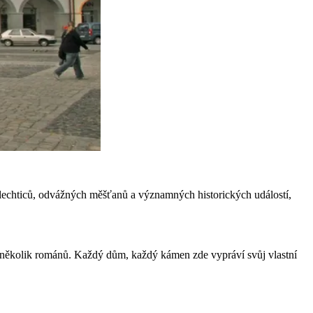
h šlechticů, odvážných měšťanů a významných historických událostí,
a několik románů. Každý dům, každý kámen zde vypráví svůj vlastní