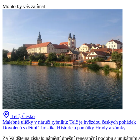
Mohlo by vás zajímat
Telč, Česko
Malebné uličky v náručí rybníků: Telč je hvězdou českých pohádek
Dovolená s dětmi
Turistika
Historie a památky
Hrady a zámky
Za Valdštejna získalo náměstí dnešní renesanční podobu s unikátním