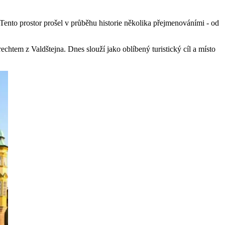
nto prostor prošel v průběhu historie několika přejmenováními - od
chtem z Valdštejna. Dnes slouží jako oblíbený turistický cíl a místo