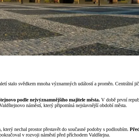
staletí stalo svědkem mnoha významných událostí a proměn. Centrální ji
štejnovo podle nejvýznamnějšího majitele města.
V době první repub
aldštejnovo náměstí, který připomíná nejslavnější období města.
a, který nechal prostor přestavět do současné podoby s podloubím.
Před
pokračoval v rozvoji náměstí před příchodem Valdštejna.