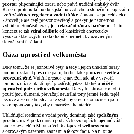
prostor
připomínající terasu nebo právě tradiční arabský dvůr.
Bariéru proti horkému dubajskému vzduchu a slunečním paprskům
tvoří
zástěny z vegetace a vodní tůňky
táhnoucí se po celé délce.
Zároveň je ale celý prostor otevřený a poskytuje nádhernou
vyhlídku. Součástí terasy je i
relaxační zóna s bazénem
. Tento
koncept se tak
velmi odlišuje
od klasických energeticky
vysokonákladových mrakodrapů s hermeticky uzavřenými
skleněnými fasádami.
Oáza uprostřed velkoměsta
Díky tomu, že se jednotlivé byty, a tedy i jejich unikátní terasy,
budou rozkládat přes celé patro, budou také přirozeně
světlé a
provzdušněné
. Vnitřní prostor je navržen tak, aby vytvořil
harmonizující a uklidňující prostředí, jakési klidné
útočiště
uprostřed pulzujícího velkoměsta
. Barvy inspirované okolní
pouští jsou tlumené, převažují neutrální tóny jemné šedé, teplé
béžové a zemité hnědé. Také systémy chytré domácnosti jsou
zakomponovány tak, aby nenarušovaly interiér.
Uklidňující rostlinné a vodní prvky dominují také
společným
prostorám
. V podzemních podlažích evokujících tajemné vádí
bude obyvatelům Muraba Veil k dispozici
wellness zóna
s obrovským bazénem, saunami a tělocvičnou. Na ni bude