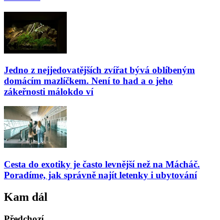
Jedno z nejjedovatějších zvířat bývá oblíbeným
domácím mazlíčkem. Není to had a o jeho
zákeřnosti málokdo ví
Cesta do exotiky je často levnější než na Mácháč.
Poradíme, jak správně najít letenky i ubytování
Kam dál
Předchozí