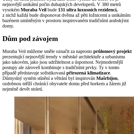
nejnovější unikátní počin dubajských developerů. V 380 metrů
vysokém
Muraba Veil
bude
131 ultra luxusních rezidencí,
z nichž každá bude disponovat dvěma až pěti ložnicemi a unikátním
bazénem umístěným v prostoru inspirovaném tradičními arabskými
domy.
Dům pod závojem
Muraba Veil můžeme směle označit za naprosto
průlomový projekt
prezentující nejnovější trendy v městské architektuře a urbanismu
jako takovém, jako jsou udržitelnost a úspornost. Nejmodernější
postupy ale zároveň kombinuje s tradičními prvky. Ty v tomto
případě představuje sofistikovaná
přirozená klimatizace
.
Důmyslný systém stínění a větrání byl inspirován
Mašrbíjou
,
ozdobnou mříží chránící obyvatele domu před horkem a žárem již
nejméně devět století.