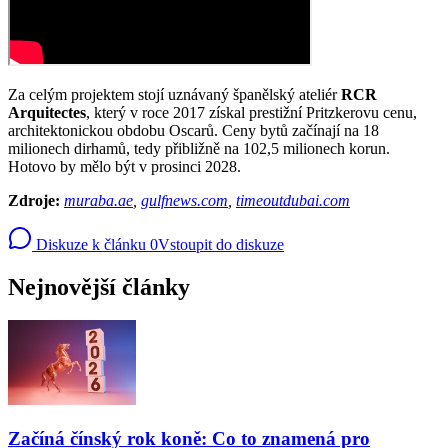
Za celým projektem stojí uznávaný španělský ateliér
RCR
Arquitectes
, který v roce 2017 získal prestižní Pritzkerovu cenu,
architektonickou obdobu Oscarů. Ceny bytů začínají na 18
milionech dirhamů, tedy přibližně na 102,5 milionech korun.
Hotovo by mělo být v prosinci 2028.
Zdroje:
muraba.ae
,
gulfnews.com
,
timeoutdubai.com
Diskuze k článku
0
Vstoupit do diskuze
Nejnovější články
Začíná čínský rok koně: Co to znamená pro