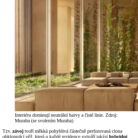
Interiéru dominují neutrální barvy a čisté linie. Zdroj:
Muraba (se svolením Muraba)
Tzv.
závoj
tvoří měkká pohyblivá částečně perforovaná clona
obklopující věž, která u každé rezidence vytváří jakýsi
hybridní