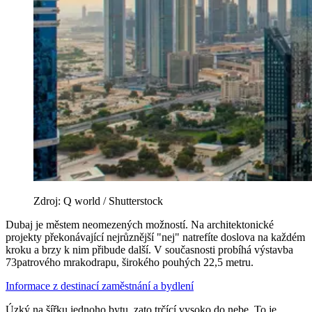
Zdroj: Q world / Shutterstock
Dubaj je městem neomezených možností. Na architektonické
projekty překonávající nejrůznější "nej" natrefíte doslova na každém
kroku a brzy k nim přibude další. V současnosti probíhá výstavba
73patrového mrakodrapu, širokého pouhých 22,5 metru.
Informace z destinací
zaměstnání a bydlení
Úzký na šířku jednoho bytu, zato trčící vysoko do nebe. To je