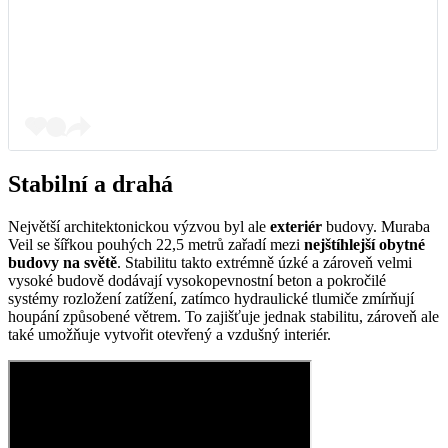
Stabilní a drahá
Největší architektonickou výzvou byl ale
exteriér
budovy. Muraba
Veil se šířkou pouhých 22,5 metrů zařadí mezi
nejštíhlejší obytné
budovy na světě
. Stabilitu takto extrémně úzké a zároveň velmi
vysoké budově dodávají vysokopevnostní beton a pokročilé
systémy rozložení zatížení, zatímco hydraulické tlumiče zmírňují
houpání způsobené větrem. To zajišťuje jednak stabilitu, zároveň ale
také umožňuje vytvořit otevřený a vzdušný interiér.