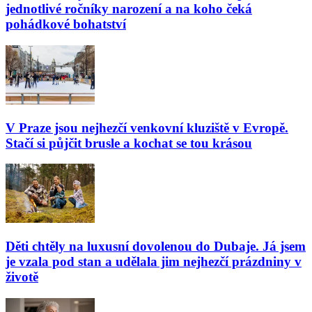
jednotlivé ročníky narození a na koho čeká
pohádkové bohatství
V Praze jsou nejhezčí venkovní kluziště v Evropě.
Stačí si půjčit brusle a kochat se tou krásou
Děti chtěly na luxusní dovolenou do Dubaje. Já jsem
je vzala pod stan a udělala jim nejhezčí prázdniny v
životě