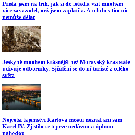
Přišla jsem na trik, jak si do letadla vzít mnohem
více zavazadel, než jsem zaplatila. A nikdo s tím nic
nemůže dělat
Jeskyně mnohem krásnější než Moravský kras stále
udivuje odborníky. Sjíždění se do ní turisté z celého
světa
Největší tajemství Karlova mostu neznal ani sám
Karel IV. Zjistilo se teprve nedávno a úplnou
náhodou