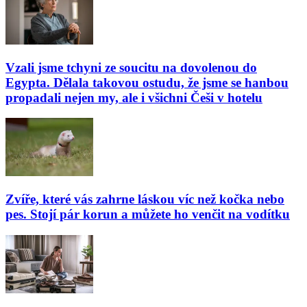
Vzali jsme tchyni ze soucitu na dovolenou do
Egypta. Dělala takovou ostudu, že jsme se hanbou
propadali nejen my, ale i všichni Češi v hotelu
Zvíře, které vás zahrne láskou víc než kočka nebo
pes. Stojí pár korun a můžete ho venčit na vodítku