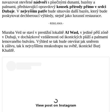
navazovat otevřené
nádvoří
s písečnými dunami, bazény a
palmami, představující opravdový
kousek přírody přímo v srdci
Dubaje
. V
nejvyšším patře
bude situován další bazén, který bude
poskytovat dechberoucí výhledy, stejně jako luxusní restaurace.
Muraba Veil se staví v prestižní lokalitě
Al Wasl,
v jediné pěší zóně
v Dubaji, v docházkové vzdálenosti od ikonických pláží a palmami
lemovaného bulváru. Výhled se tak bude otevírat jak směrem
k zálivu, tak k nejvyššímu mrakodrapu na světě, ikonické Burj
Khalifě.
View post on Instagram