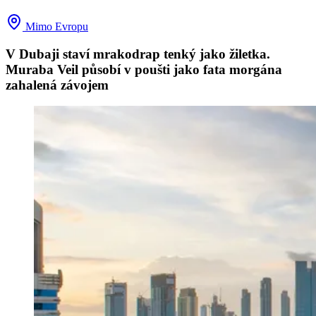
Mimo Evropu
V Dubaji staví mrakodrap tenký jako žiletka.
Muraba Veil působí v poušti jako fata morgána
zahalená závojem