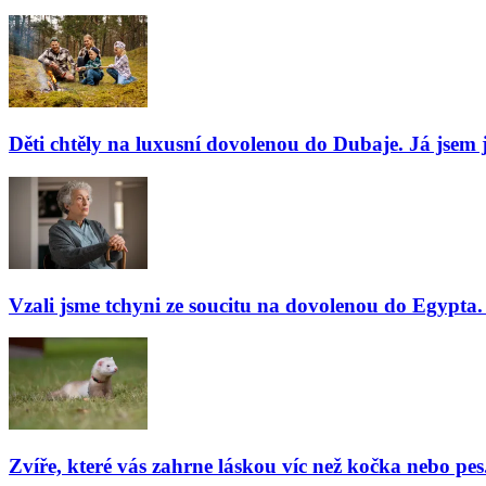
Děti chtěly na luxusní dovolenou do Dubaje. Já jsem j
Vzali jsme tchyni ze soucitu na dovolenou do Egypta. 
Zvíře, které vás zahrne láskou víc než kočka nebo pes