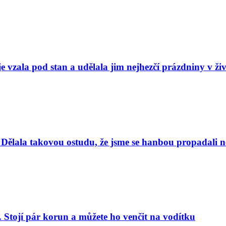
e vzala pod stan a udělala jim nejhezčí prázdniny v ži
Dělala takovou ostudu, že jsme se hanbou propadali nej
. Stojí pár korun a můžete ho venčit na vodítku