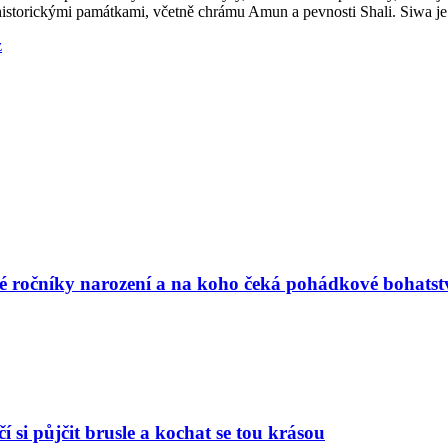
historickými památkami, včetně chrámu Amun a pevnosti Shali. Siwa je
z
vé ročníky narození a na koho čeká pohádkové bohatst
í si půjčit brusle a kochat se tou krásou