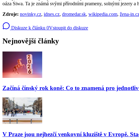
oáza Siwa. Ta je známá svými přírodními prameny, solnými jezery a 
Zdroje:
novinky.cz
,
idnes.cz
,
dromedar.sk
,
wikipedia.com
,
žena-in.c
Diskuze k článku
0
Vstoupit do diskuze
Nejnovější články
Začíná čínský rok koně: Co to znamená pro jednotli
V Praze jsou nejhezčí venkovní kluziště v Evropě. Stač