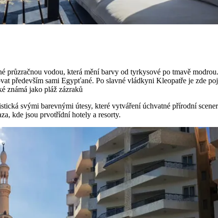
vané průzračnou vodou, která mění barvy od tyrkysové po tmavě modrou
eovat především sami Egypťané. Po slavné vládkyni Kleopatře je zde po
ké známá jako pláž zázraků
istická svými barevnými útesy, které vytváření úchvatné přírodní scener
a, kde jsou prvotřídní hotely a resorty.