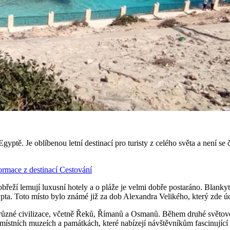
yptě. Je oblíbenou letní destinací pro turisty z celého světa a není s
ormace z destinací
Cestování
obřeží lemují luxusní hotely a o pláže je velmi dobře postaráno. Blanky
pta. Toto místo bylo známé již za dob Alexandra Velikého, který zde úd
různé civilizace, včetně Řeků, Římanů a Osmanů. Během druhé světové 
místních muzeích a památkách, které nabízejí návštěvníkům fascinující