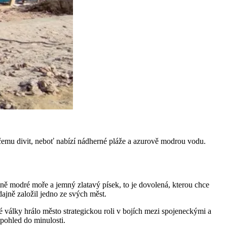
e čemu divit, neboť nabízí nádherné pláže a azurově modrou vodu.
tně modré moře a jemný zlatavý písek, to je dovolená, kterou chce
ajně založil jedno ze svých měst.
války hrálo město strategickou roli v bojích mezi spojeneckými a
 pohled do minulosti.