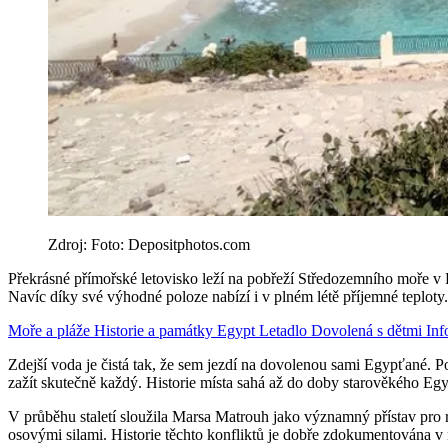
Zdroj: Foto: Depositphotos.com
Překrásné přímořské letovisko leží na pobřeží Středozemního moře v Eg
Navíc díky své výhodné poloze nabízí i v plném létě příjemné teploty.
Moře a pláže
Historie a památky
Egypt
Letadlo
Dovolená s dětmi
Inf
Zdejší voda je čistá tak, že sem jezdí na dovolenou sami Egypťané. P
zažít skutečně každý. Historie místa sahá až do doby starověkého Egy
V průběhu staletí sloužila Marsa Matrouh jako významný přístav pro 
osovými silami. Historie těchto konfliktů je dobře zdokumentována v 