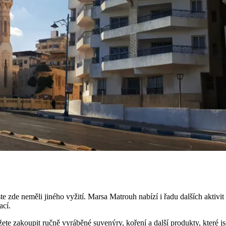
 zde neměli jiného vyžití. Marsa Matrouh nabízí i řadu dalších aktivit a
ací.
 můžete zakoupit ručně vyráběné suvenýry, koření a další produkty, kter