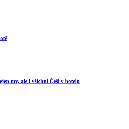
votě
en my, ale i všichni Češi v hotelu