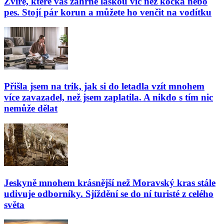
Zvíře, které vás zahrne láskou víc než kočka nebo
pes. Stojí pár korun a můžete ho venčit na vodítku
Přišla jsem na trik, jak si do letadla vzít mnohem
více zavazadel, než jsem zaplatila. A nikdo s tím nic
nemůže dělat
Jeskyně mnohem krásnější než Moravský kras stále
udivuje odborníky. Sjíždění se do ní turisté z celého
světa