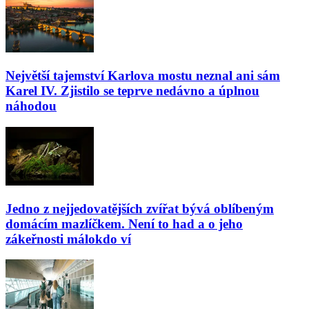
Největší tajemství Karlova mostu neznal ani sám
Karel IV. Zjistilo se teprve nedávno a úplnou
náhodou
Jedno z nejjedovatějších zvířat bývá oblíbeným
domácím mazlíčkem. Není to had a o jeho
zákeřnosti málokdo ví