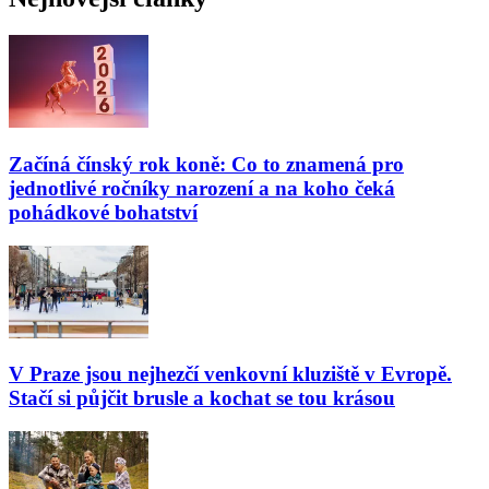
Začíná čínský rok koně: Co to znamená pro
jednotlivé ročníky narození a na koho čeká
pohádkové bohatství
V Praze jsou nejhezčí venkovní kluziště v Evropě.
Stačí si půjčit brusle a kochat se tou krásou