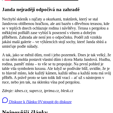
Janda nejraději odpočívá na zahradě
Nechybí skleník s rajčaty a okurkami, traktůrek, který se stal
Jandovou oblíbenou hračkou, ale ani bazén s dřevěnou terasou, kde
se v teplých dnech ochlazuje rodina i návštěvy. Terasa s pergolou a
měkkými polštáři zase vybízí k posezení s vínem a dobrým
příběhem. Zahrada ale není jen o odpočinku. Podél zdi vznikla
jakási malá galerie – ve výklencích stojí sochy, které Janda sbírá a
umisťuje podle nálady.
A tak, jako se měnil dům, rostl i jeho pozemek. Dnes je tak velký, že
si na něm mohla postavit vlastní dům i dcera Marta Jandová. Hudba,
rodina, paměť místa – to vše se tu propojuje. Na první pohled je
tahle vila symbolem luxusu. Ale když se podíváte blíž, uvidíte, že je
to hlavně místo, kde každý kámen, každá stěna a každá nota má svůj
příběh. A právě proto se tam tolik lidí vrací – ať už s nástrojem v
ruce, nebo jen tak, na sklenku vína pod pergolou.
Zdroje: idnes.cz, super.cz, iprima.cz, blesk.cz
Diskuze k článku
0
Vstoupit do diskuze
Nejnovější články