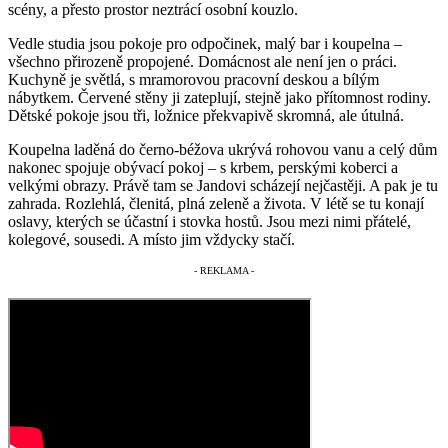
scény, a přesto prostor neztrácí osobní kouzlo.
Vedle studia jsou pokoje pro odpočinek, malý bar i koupelna –
všechno přirozeně propojené. Domácnost ale není jen o práci.
Kuchyně je světlá, s mramorovou pracovní deskou a bílým
nábytkem. Červené stěny ji zateplují, stejně jako přítomnost rodiny.
Dětské pokoje jsou tři, ložnice překvapivě skromná, ale útulná.
Koupelna laděná do černo-béžova ukrývá rohovou vanu a celý dům
nakonec spojuje obývací pokoj – s krbem, perskými koberci a
velkými obrazy. Právě tam se Jandovi scházejí nejčastěji. A pak je tu
zahrada. Rozlehlá, členitá, plná zeleně a života. V létě se tu konají
oslavy, kterých se účastní i stovka hostů. Jsou mezi nimi přátelé,
kolegové, sousedi. A místo jim vždycky stačí.