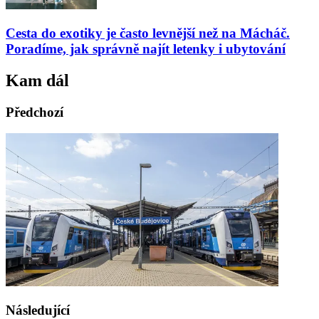
Cesta do exotiky je často levnější než na Mácháč.
Poradíme, jak správně najít letenky i ubytování
Kam dál
Předchozí
Následující