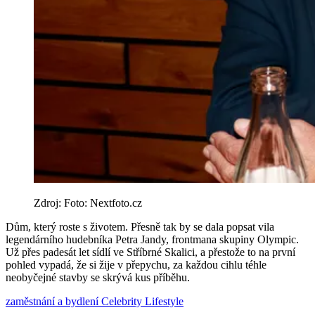
Zdroj: Foto: Nextfoto.cz
Dům, který roste s životem. Přesně tak by se dala popsat vila
legendárního hudebníka Petra Jandy, frontmana skupiny Olympic.
Už přes padesát let sídlí ve Stříbrné Skalici, a přestože to na první
pohled vypadá, že si žije v přepychu, za každou cihlu téhle
neobyčejné stavby se skrývá kus příběhu.
zaměstnání a bydlení
Celebrity
Lifestyle