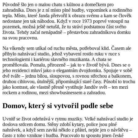
Původně šlo jen o malou chatu s kůlnou a domečkem pro
zahradníka. Dnes je z ní místo plné hudby, vzpomínek a rodinného
tepla. Místo, které Janda přetvořil k obrazu svému a kam se člověk
nedostane jen tak náhodou. Když v roce 1973 poprvé vstoupil na
pozemek, možná ještě netušil, že tu stráví podstatnou část svého
života. Tehdy začal nenápadně – přestavbou zahradníkova domku
na svou pracovnu.
Na víkendy sem utíkal od ruchu města, potřeboval klid. Časem ale
přibylo nahrávací studio, jehož vybavení rostlo ruku v ruce s
technologiemi i kariérou slavného muzikanta. A chata se
proměňovala. Pomalu, přirozeně – jak to v životě bývá. Dnes se o
jeho rezidenci mluví jako o elegantním dvojdomku. Spojuje v sobě
dvě tváře – jednu bílou, sloupovou, s rovnou střechou a balkonem,
druhou cihlovou, útulnější, připomínající staré časy. Působí to trochu
jako kontrast, ale vlastně přesně vystihuje Jandův svět – ten mezi
rockem a rodinou, mezi showbusinessem a zahradou.
Domov, který si vytvořil podle sebe
Uvnitř se život odehrává v rytmu muziky. Velké nahrávací studio je
doslova srdcem domu. Stěny zdobí kytary, police jsou plné
nahrávek, a když sem zavítá někdo z přátel, nejde jen o návštěvu –
často z toho vznikne i hudba. Pracovalo tu spoustu jmen české