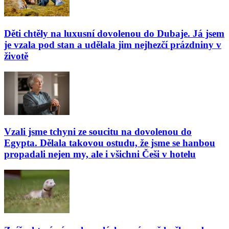
Děti chtěly na luxusní dovolenou do Dubaje. Já jsem
je vzala pod stan a udělala jim nejhezčí prázdniny v
životě
Vzali jsme tchyni ze soucitu na dovolenou do
Egypta. Dělala takovou ostudu, že jsme se hanbou
propadali nejen my, ale i všichni Češi v hotelu