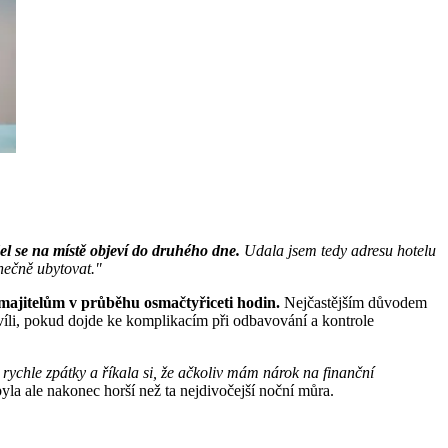
del se na místě objeví do druhého dne.
Udala jsem tedy adresu hotelu
nečně ubytovat."
m majitelům v průběhu osmačtyřiceti hodin.
Nejčastějším důvodem
hvíli, pokud dojde ke komplikacím při odbavování a kontrole
 rychle zpátky a říkala si, že ačkoliv mám nárok na finanční
yla ale nakonec horší než ta nejdivočejší noční můra.