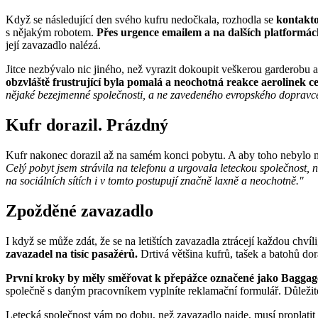
Když se následující den svého kufru nedočkala, rozhodla se
kontaktov
s nějakým robotem.
Přes urgence emailem a na dalších platformác
její zavazadlo nalézá.
Jitce nezbývalo nic jiného, než vyrazit dokoupit veškerou garderobu a 
obzvláště frustrující byla pomalá a neochotná reakce aerolinek cel
nějaké bezejmenné společnosti, a ne zavedeného evropského dopravc
Kufr dorazil. Prázdný
Kufr nakonec dorazil až na samém konci pobytu. A aby toho nebylo 
Celý pobyt jsem strávila na telefonu a urgovala leteckou společnost, 
na sociálních sítích i v tomto postupují značně laxně a neochotně."
Zpožděné zavazadlo
I když se může zdát, že se na letištích zavazadla ztrácejí každou chvíl
zavazadel na tisíc pasažérů.
Drtivá většina kufrů, tašek a batohů do
První kroky by měly směřovat k přepážce označené jako Baggag
společně s daným pracovníkem vyplníte reklamační formulář. Důležité 
Letecká společnost vám po dobu, než zavazadlo najde, musí proplatit "