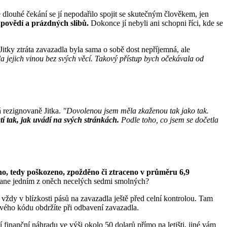
dlouhé čekání se jí nepodařilo spojit se skutečným člověkem, jen
dpovědí a prázdných slibů.
Dokonce jí nebyli ani schopni říci, kde se
Jitky ztráta zavazadla byla sama o sobě dost nepříjemná, ale
ala jejich vinou bez svých věcí. Takový přístup bych očekávala od
á rezignovaně Jitka.
"Dovolenou jsem měla zkaženou tak jako tak.
atí tak, jak uvádí na svých stránkách.
Podle toho, co jsem se dočetla
o, tedy poškozeno, zpožděno či ztraceno v průměru 6,9
e stane jedním z oněch necelých sedmi smolných?
í vždy v blízkosti pásů na zavazadla ještě před celní kontrolou. Tam
ového kódu obdržíte při odbavení zavazadla.
 finanční náhradu ve výši okolo 50 dolarů přímo na letišti, jiné vám