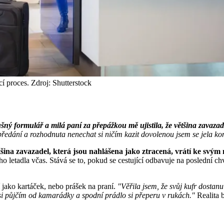
í proces. Zdroj: Shutterstock
ušný formulář a milá paní za přepážkou mě ujistila, že většina zavaza
ředání a rozhodnuta nenechat si ničím kazit dovolenou jsem se jela ko
ětšina zavazadel, která jsou nahlášena jako ztracená, vrátí ke svý
o letadla včas. Stává se to, pokud se cestující odbavuje na poslední c
 jako kartáček, nebo prášek na praní.
"Věřila jsem, že svůj kufr dostanu
si půjčím od kamarádky a spodní prádlo si přeperu v rukách."
Realita b