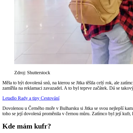
Zdroj: Shutterstock
Měla to být dovolená snů, na kterou se Jitka těšila celý rok, ale zatímc
zamířila na reklamaci zavazadel. A to byl teprve začátek. Dá se takov
Letadlo
Rady a tipy
Cestování
Dovolenou u Černého moře v Bulharsku si Jitka se svou nejlepší kama
toho se její dovolená proměnila v černou můru. Zatímco byl její kufr, 
Kde mám kufr?