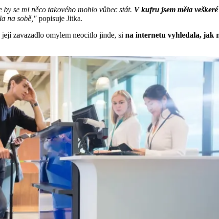
e by se mi něco takového mohlo vůbec stát.
V kufru jsem měla veškeré 
la na sobě,"
popisuje Jitka.
 její zavazadlo omylem neocitlo jinde, si
na internetu vyhledala, jak