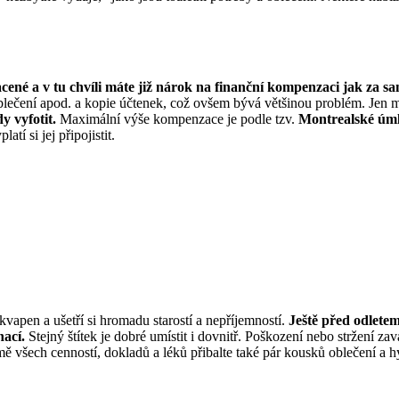
cené a v tu chvíli máte již nárok na finanční kompenzaci jak za s
 oblečení apod. a kopie účtenek, což ovšem bývá většinou problém. Jen m
y vyfotit.
Maximální výše kompenzace je podle tzv.
Montrealské úmlu
í si jej připojistit.
ekvapen a ušetří si hromadu starostí a nepříjemností.
Ještě před odletem
nací.
Stejný štítek je dobré umístit i dovnitř. Poškození nebo stržení zava
mě všech cenností, dokladů a léků přibalte také pár kousků oblečení a 