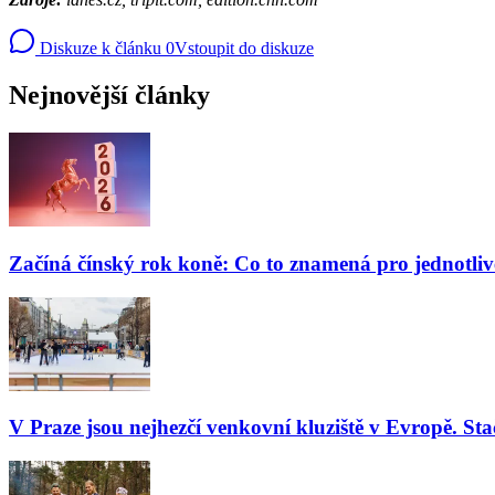
Diskuze k článku
0
Vstoupit do diskuze
Nejnovější články
Začíná čínský rok koně: Co to znamená pro jednotli
V Praze jsou nejhezčí venkovní kluziště v Evropě. Stač