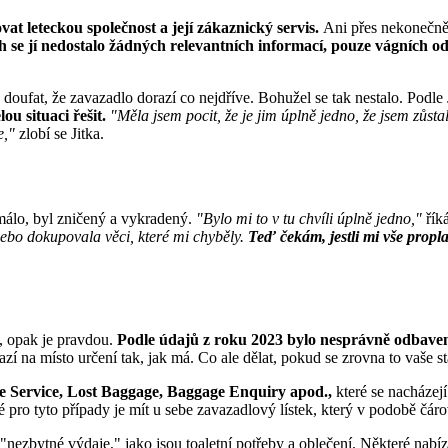
at leteckou společnost a její zákaznický servis.
Ani přes nekonečně 
h se jí nedostalo žádných relevantních informací, pouze vágních o
doufat, že zavazadlo dorazí co nejdříve. Bohužel se tak nestalo. Podle 
ou situaci řešit.
"Měla jsem pocit, že je jim úplně jedno, že jsem zůst
e,"
zlobí se Jitka.
málo, byl zničený a vykradený.
"Bylo mi to v tu chvíli úplně jedno,"
řík
nebo dokupovala věci, které mi chyběly.
Teď čekám, jestli mi vše propl
i, opak je pravdou.
Podle údajů z roku 2023 bylo nesprávně odbaven
razí na místo určení tak, jak má. Co ale dělat, pokud se zrovna to vaš
e Service, Lost Baggage, Baggage Enquiry apod.,
které se nacházej
pro tyto případy je mít u sebe zavazadlový lístek, který v podobě čár
nezbytné výdaje," jako jsou toaletní potřeby a oblečení. Některé nabízí