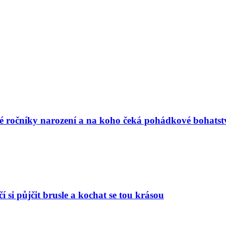
vé ročníky narození a na koho čeká pohádkové bohatst
í si půjčit brusle a kochat se tou krásou