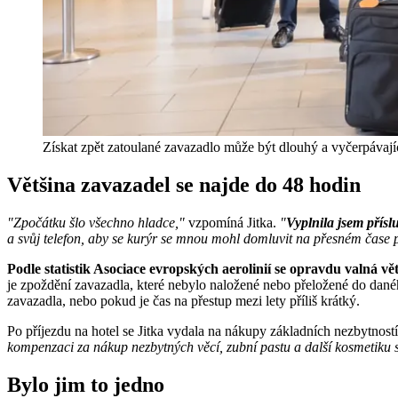
Získat zpět zatoulané zavazadlo může být dlouhý a vyčerpávajíc
Většina zavazadel se najde do 48 hodin
"Zpočátku šlo všechno hladce,"
vzpomíná Jitka.
"
Vyplnila jsem přísl
a svůj telefon, aby se kurýr se mnou mohl domluvit na přesném čase p
Podle statistik Asociace evropských aerolinií se opravdu valná v
je zpoždění zavazadla, které nebylo naložené nebo přeložené do danéh
zavazadla, nebo pokud je čas na přestup mezi lety příliš krátký.
Po příjezdu na hotel se Jitka vydala na nákupy základních nezbytností
kompenzaci za nákup nezbytných věcí, zubní pastu a další kosmetiku 
Bylo jim to jedno