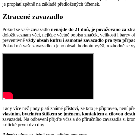
je proplatí zpětně na základě předložených účtenek.
Ztracené zavazadlo
Pokud se vaše zavazadlo
nenajde do 21 dnů, je považováno za ztra
doložit seznam věcí, nejlépe včetně popisu značek, velikostí i barev
preventivně
vždy obsah kufru i samotné zavazadlo pro tyto případ
Pokud má vaše zavazadlo a jeho obsah hodnotu vyšší, rozhodně se vyplat
Tady více než jindy platí známé přísloví, že kdo je připraven, není př
vlastním, bytelným štítkem se jménem, kontaktem a cílovou desti
zavazadel. Na odbavení přijďte včas a do příručního zavazadla si kro
kritické první dva dny.
Zdroje:
idnes.cz, tripit.com, edition.cnn.com