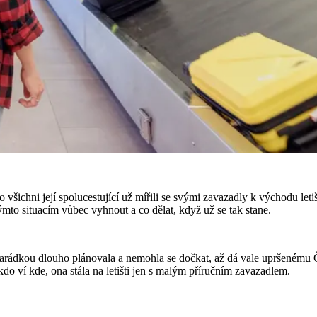
o všichni její spolucestující už mířili se svými zavazadly k východu leti
ýmto situacím vůbec vyhnout a co dělat, když už se tak stane.
rádkou dlouho plánovala a nemohla se dočkat, až dá vale upršenému Če
kdo ví kde, ona stála na letišti jen s malým příručním zavazadlem.