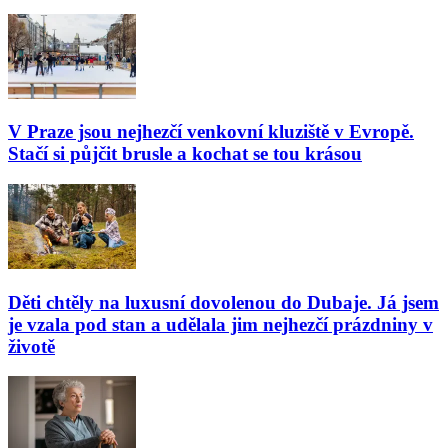
V Praze jsou nejhezčí venkovní kluziště v Evropě.
Stačí si půjčit brusle a kochat se tou krásou
Děti chtěly na luxusní dovolenou do Dubaje. Já jsem
je vzala pod stan a udělala jim nejhezčí prázdniny v
životě