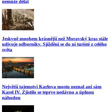
nemůže dělat
Jeskyně mnohem krásnější než Moravský kras stále
udivuje odborníky. Sjíždění se do ní turisté z celého
světa
Největší tajemství Karlova mostu neznal ani sám
Karel IV. Zjistilo se teprve nedávno a úplnou
náhodou