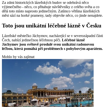
Za zdmi historických lázeňských budov se odehrává něco
výjimečného - něco, co přitahuje návštěvníky z celého světa a co
dělá toto místo naprosto jedinečným. Zatímco většina lázeňských
měst sází na horké prameny, tady objevíte něco, co jinde nenajdete.
Toto jsou unikátní léčebné lázně v Česku
Lázeňské městečko Jáchymov, nacházející se v severozápadní části
Čech, nabízí jedinečnou léčebnou péči.
Léčebné lázně
Jáchymov
jsou světově proslulé svou unikátní radonovou
léčbou, která pomáhá při problémech s pohybovým aparátem.
Mohlo by vás zajímat