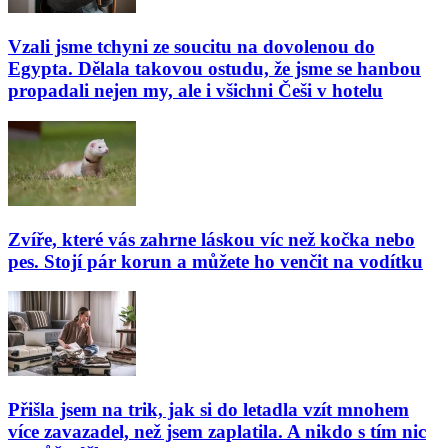
Vzali jsme tchyni ze soucitu na dovolenou do
Egypta. Dělala takovou ostudu, že jsme se hanbou
propadali nejen my, ale i všichni Češi v hotelu
Zvíře, které vás zahrne láskou víc než kočka nebo
pes. Stojí pár korun a můžete ho venčit na vodítku
Přišla jsem na trik, jak si do letadla vzít mnohem
více zavazadel, než jsem zaplatila. A nikdo s tím nic