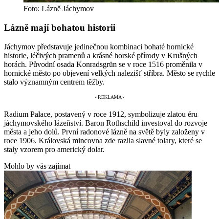
Foto: Lázně Jáchymov
Lázně mají bohatou historii
Jáchymov představuje jedinečnou kombinaci bohaté hornické
historie, léčivých pramenů a krásné horské přírody v Krušných
horách. Původní osada Konradsgrün se v roce 1516 proměnila v
hornické město po objevení velkých nalezišť stříbra. Město se rychle
stalo významným centrem těžby.
Radium Palace, postavený v roce 1912, symbolizuje zlatou éru
jáchymovského lázeňství. Baron Rothschild investoval do rozvoje
města a jeho dolů. První radonové lázně na světě byly založeny v
roce 1906. Královská mincovna zde razila slavné tolary, které se
staly vzorem pro americký dolar.
Mohlo by vás zajímat