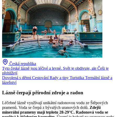
Česká republika
Tyto české lázně jsou léčivé a levné. Svět je obdivuje, ale Češi je
přehlížejí
Dovolená s dětmi
Cestování
Rady a tipy
Turistika
Termální lázně a
lázeňství
Lázně čerpají přírodní zdroje a radon
Léčebné lázně využívají unikátní radonovou vodu ze Štěpových
pramenů. Voda se čerpá z bývalých uranových dolů.
Zdejší
minerální prameny mají teplotu 28-29°C. Radonová voda se
používá k léčebným koupelím.
Území je bohaté na uranovou rudu,