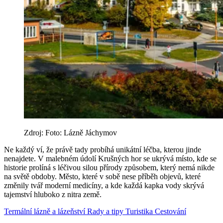
Zdroj: Foto: Lázně Jáchymov
Ne každý ví, že právě tady probíhá unikátní léčba, kterou jinde
nenajdete. V malebném údolí Krušných hor se ukrývá místo, kde se
historie prolíná s léčivou silou přírody způsobem, který nemá nikde
na světě obdoby. Město, které v sobě nese příběh objevů, které
změnily tvář moderní medicíny, a kde každá kapka vody skrývá
tajemství hluboko z nitra země.
Termální lázně a lázeňství
Rady a tipy
Turistika
Cestování