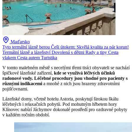
Maďarsko
Tyto termální lázně berou Češi útokem: Skvělá kvalita za pár korun!
Termální lázně a lázeňství
Dovolená s dětmi
Rady a tipy
Cesta
vlakem
Cesta autem
Turistika
V tomto malebném městě s necelými třemi tisíci obyvateli se nachází
špičkové lázeňské zařízení,
kde se využívá léčivých účinků
radonové vody. Léčebné procedury jsou vhodné pro pacienty s
různými indikacemi
a mnohé z nich jsou hrazeny zdravotními
pojišťovnami.
Lázeňské domy, včetně hotelu Astoria, poskytují širokou škálu
léčebných i relaxačních pobytů. Pod mohutným hřbetem hory
Klínovec nabízí Jáchymov dokonalé prostředí pro ozdravné pobyty
v každém ročním období.