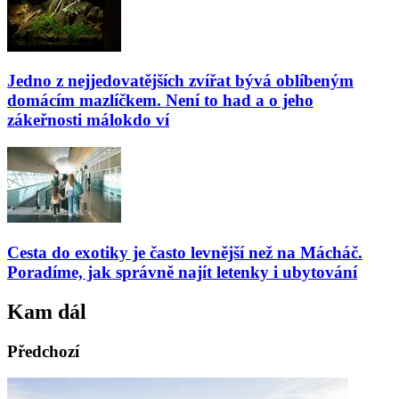
Jedno z nejjedovatějších zvířat bývá oblíbeným
domácím mazlíčkem. Není to had a o jeho
zákeřnosti málokdo ví
Cesta do exotiky je často levnější než na Mácháč.
Poradíme, jak správně najít letenky i ubytování
Kam dál
Předchozí