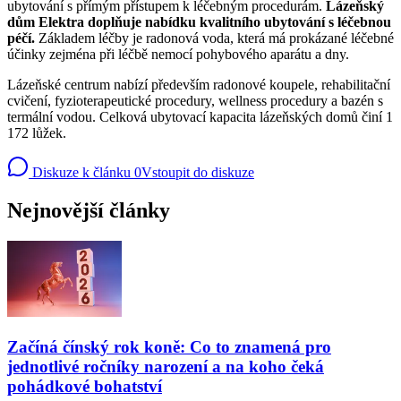
ubytování s přímým přístupem k léčebným procedurám.
Lázeňský
dům Elektra doplňuje nabídku kvalitního ubytování s léčebnou
péčí.
Základem léčby je radonová voda, která má prokázané léčebné
účinky zejména při léčbě nemocí pohybového aparátu a dny.
Lázeňské centrum nabízí především radonové koupele, rehabilitační
cvičení, fyzioterapeutické procedury, wellness procedury a bazén s
termální vodou. Celková ubytovací kapacita lázeňských domů činí 1
172 lůžek.
Diskuze k článku
0
Vstoupit do diskuze
Nejnovější články
Začíná čínský rok koně: Co to znamená pro
jednotlivé ročníky narození a na koho čeká
pohádkové bohatství