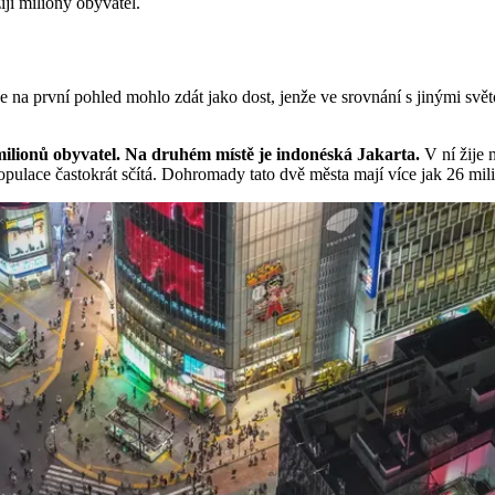
ijí miliony obyvatel.
e na první pohled mohlo zdát jako dost, jenže ve srovnání s jinými svě
milionů obyvatel. Na druhém místě je indonéská Jakarta.
V ní žije 
h populace častokrát sčítá. Dohromady tato dvě města mají více jak 26 mil