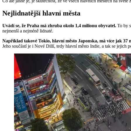
Co ale jasné je, je skutečnost, že ve všech hlavních městech na světě ž
Nejlidnatější hlavní města
Uvádí se, že Praha má zhruba okolo 1,4 milionu obyvatel.
To by s
nejmenší a nejméně lidnaté.
Například takové Tokio, hlavní město Japonska, má více jak 37 
Jeho součástí je i Nové Dillí, tedy hlavní město Indie, a tak se jejic