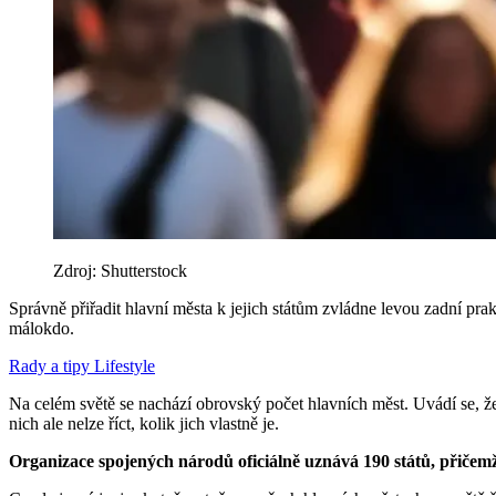
Zdroj: Shutterstock
Správně přiřadit hlavní města k jejich státům zvládne levou zadní prakt
málokdo.
Rady a tipy
Lifestyle
Na celém světě se nachází obrovský počet hlavních měst. Uvádí se, že j
nich ale nelze říct, kolik jich vlastně je.
Organizace spojených národů oficiálně uznává 190 států, přičemž