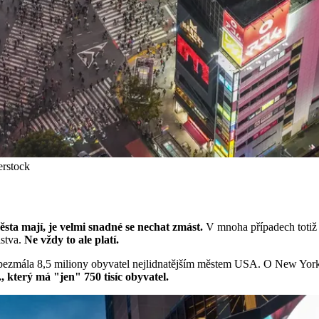
erstock
sta mají, je velmi snadné se nechat zmást.
V mnoha případech totiž 
lstva.
Ne vždy to ale platí.
bezmála 8,5 miliony obyvatel nejlidnatějším městem USA. O New Yorku 
 který má "jen" 750 tisíc obyvatel.