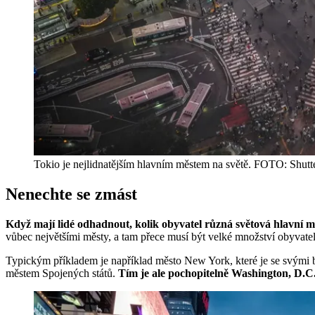
Tokio je nejlidnatějším hlavním městem na světě. FOTO: Shutt
Nenechte se zmást
Když mají lidé odhadnout, kolik obyvatel různá světová hlavní mě
vůbec největšími městy, a tam přece musí být velké množství obyvate
Typickým příkladem je například město New York, které je se svými 
městem Spojených států.
Tím je ale pochopitelně Washington, D.C.,