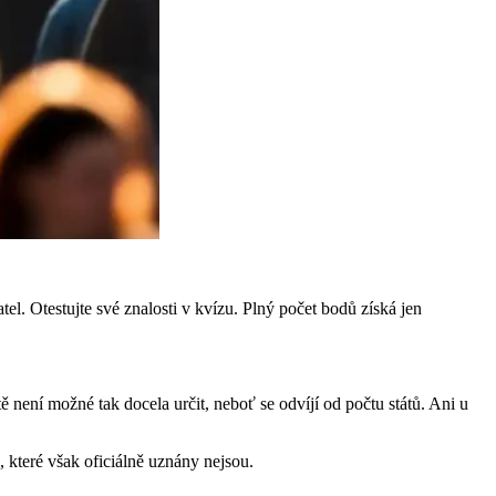
tel. Otestujte své znalosti v kvízu. Plný počet bodů získá jen
ě není možné tak docela určit, neboť se odvíjí od počtu států. Ani u
ů, které však oficiálně uznány nejsou.