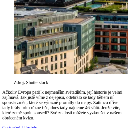
Zdroj: Shutterstock
Ačkoliv Evropa patří k nejmenším světadílům, její historie je velmi
zajímavá. Jak jistě víme z dějepisu, odehrálo se tady během ní
spousta změn, které se výrazně promítly do mapy. Zatímco dříve
tady hrály prim různé říše, dnes tady najdeme 46 států. Jenže víte,
které země spolu sousedí? Své znalosti můžete vyzkoušet v našem
obráceném kvízu.
Cestování
Lifestyle