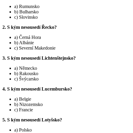
a) Rumunsko
b) Bulharsko
c) Slovinsko
2. S kým nesousedí Řecko?
a) Černá Hora
b) Albánie
c) Severní Makedonie
3. S kým nesousedí Lichtenštejnsko?
a) Německo
b) Rakousko
c) Švýcarsko
4. S kým nesousedí Lucembursko?
a) Belgie
b) Nizozemsko
c) Francie
5. S kým nesousedí Lotyšsko?
a) Polsko