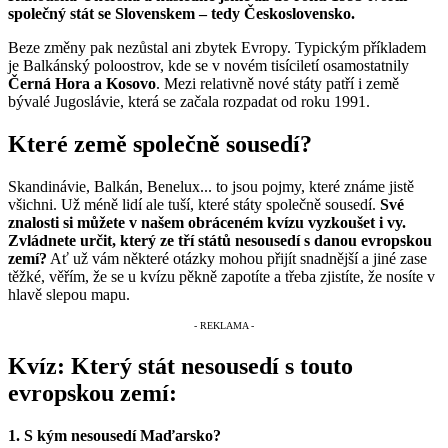
společný stát se Slovenskem – tedy Československo.
Beze změny pak nezůstal ani zbytek Evropy. Typickým příkladem
je Balkánský poloostrov, kde se v novém tisíciletí osamostatnily
Černá Hora a Kosovo
. Mezi relativně nové státy patří i země
bývalé Jugoslávie, která se začala rozpadat od roku 1991.
Které země společně sousedí?
Skandinávie, Balkán, Benelux... to jsou pojmy, které známe jistě
všichni. Už méně lidí ale tuší, které státy společně sousedí.
Své
znalosti si můžete v našem obráceném kvízu vyzkoušet i vy.
Zvládnete určit, který ze tří států nesousedí s danou evropskou
zemí?
Ať už vám některé otázky mohou přijít snadnější a jiné zase
těžké, věřím, že se u kvízu pěkně zapotíte a třeba zjistíte, že nosíte v
hlavě slepou mapu.
Kvíz: Který stát nesousedí s touto
evropskou zemí:
1. S kým nesousedí Maďarsko?