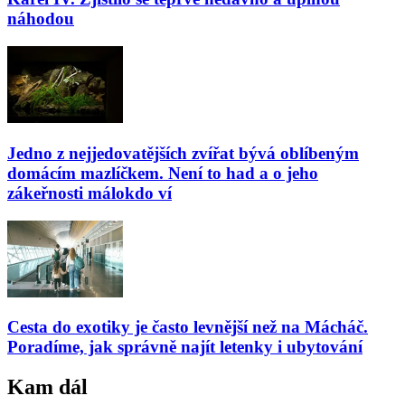
náhodou
Jedno z nejjedovatějších zvířat bývá oblíbeným
domácím mazlíčkem. Není to had a o jeho
zákeřnosti málokdo ví
Cesta do exotiky je často levnější než na Mácháč.
Poradíme, jak správně najít letenky i ubytování
Kam dál