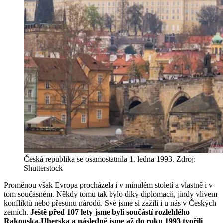
Česká republika se osamostatnila 1. ledna 1993. Zdroj:
Shutterstock
Proměnou však Evropa procházela i v minulém století a vlastně i v
tom současném. Někdy tomu tak bylo díky diplomacii, jindy vlivem
konfliktů nebo přesunu národů. Své jsme si zažili i u nás v Českých
zemích.
Ještě před 107 lety jsme byli součástí rozlehlého
Rakouska-Uherska a následně jsme až do roku 1993 tvořili