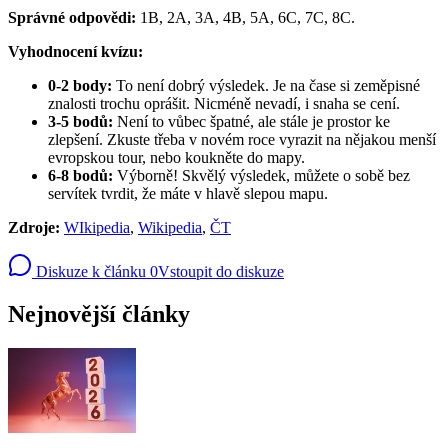
Správné odpovědi:
1B, 2A, 3A, 4B, 5A, 6C, 7C, 8C.
Vyhodnocení kvízu:
0-2 body:
To není dobrý výsledek. Je na čase si zeměpisné
znalosti trochu oprášit. Nicméně nevadí, i snaha se cení.
3-5 bodů:
Není to vůbec špatné, ale stále je prostor ke
zlepšení. Zkuste třeba v novém roce vyrazit na nějakou menší
evropskou tour, nebo koukněte do mapy.
6-8 bodů:
Výborně! Skvělý výsledek, můžete o sobě bez
servítek tvrdit, že máte v hlavě slepou mapu.
Zdroje:
WIkipedia
,
Wikipedia
,
ČT
Diskuze k článku
0
Vstoupit do diskuze
Nejnovější články