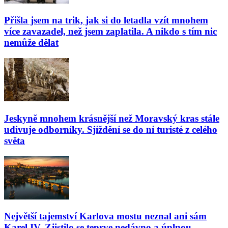
Přišla jsem na trik, jak si do letadla vzít mnohem
více zavazadel, než jsem zaplatila. A nikdo s tím nic
nemůže dělat
Jeskyně mnohem krásnější než Moravský kras stále
udivuje odborníky. Sjíždění se do ní turisté z celého
světa
Největší tajemství Karlova mostu neznal ani sám
Karel IV. Zjistilo se teprve nedávno a úplnou