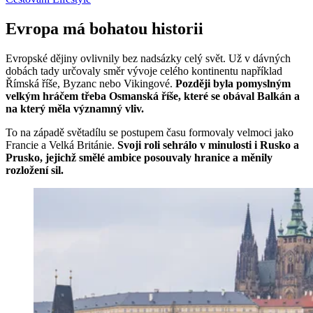
Evropa má bohatou historii
Evropské dějiny ovlivnily bez nadsázky celý svět. Už v dávných
dobách tady určovaly směr vývoje celého kontinentu například
Římská říše, Byzanc nebo Vikingové.
Později byla pomyslným
velkým hráčem třeba Osmanská říše, které se obával Balkán a
na který měla významný vliv.
To na západě světadílu se postupem času formovaly velmoci jako
Francie a Velká Británie.
Svoji roli sehrálo v minulosti i Rusko a
Prusko, jejichž smělé ambice posouvaly hranice a měnily
rozložení sil.