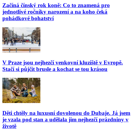
Začíná čínský rok koně: Co to znamená pro
jednotlivé ročníky narození a na koho čeká
pohádkové bohatství
V Praze jsou nejhezčí venkovní kluziště v Evropě.
Stačí si půjčit brusle a kochat se tou krásou
Děti chtěly na luxusní dovolenou do Dubaje. Já jsem
je vzala pod stan a udělala jim nejhezčí prázdniny v
životě