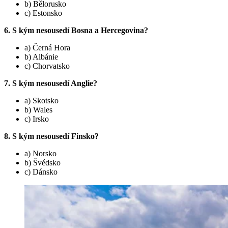
b) Bělorusko
c) Estonsko
6. S kým nesousedí Bosna a Hercegovina?
a) Černá Hora
b) Albánie
c) Chorvatsko
7. S kým nesousedí Anglie?
a) Skotsko
b) Wales
c) Irsko
8. S kým nesousedí Finsko?
a) Norsko
b) Švédsko
c) Dánsko