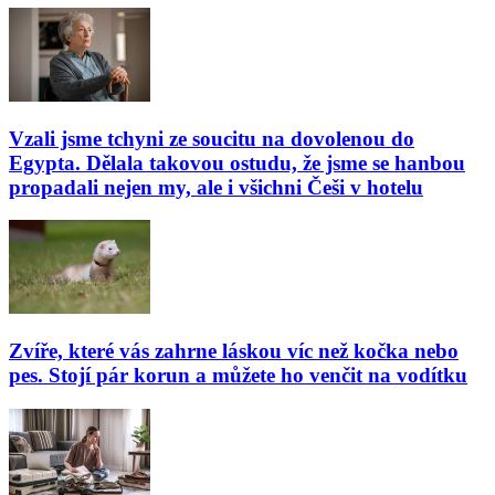
Vzali jsme tchyni ze soucitu na dovolenou do
Egypta. Dělala takovou ostudu, že jsme se hanbou
propadali nejen my, ale i všichni Češi v hotelu
Zvíře, které vás zahrne láskou víc než kočka nebo
pes. Stojí pár korun a můžete ho venčit na vodítku