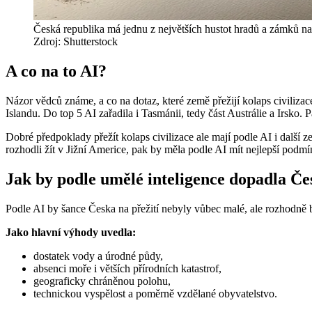
Česká republika má jednu z největších hustot hradů a zámků n
Zdroj: Shutterstock
A co na to AI?
Názor vědců známe, a co na dotaz, které země přežijí kolaps civiliza
Islandu. Do top 5 AI zařadila i Tasmánii, tedy část Austrálie a Irsko.
Dobré předpoklady přežít kolaps civilizace ale mají podle AI i další 
rozhodli žít v Jižní Americe, pak by měla podle AI mít nejlepší podm
Jak by podle umělé inteligence dopadla Če
Podle AI by šance Česka na přežití nebyly vůbec malé, ale rozhodně
Jako hlavní výhody uvedla:
dostatek vody a úrodné půdy,
absenci moře i větších přírodních katastrof,
geograficky chráněnou polohu,
technickou vyspělost a poměrně vzdělané obyvatelstvo.