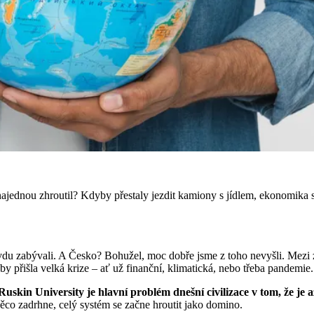
t najednou zhroutil? Kdyby přestaly jezdit kamiony s jídlem, ekonomika
avdu zabývali. A Česko? Bohužel, moc dobře jsme z toho nevyšli. Mezi 
y přišla velká krize – ať už finanční, klimatická, nebo třeba pandemie
 Ruskin University je hlavní problém dnešní civilizace v tom, že je 
ěco zadrhne, celý systém se začne hroutit jako domino.