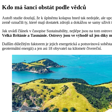
Kdo má šanci obstát podle vědců
Autoři studie doufají, že k úplnému kolapsu hned tak nedojde, ale upoz
země označili ty, které mají dostatek zdrojů a dokážou se samy uživit i
Jak uvádí článek v časopise Sustainability, nejlépe jsou na tom ostro
Velká Británie a Tasmánie. Ostrovy jsou ve výhodě už jen díky mo
Dalším důležitým faktorem je jejich energetická a potravinová soběs
geotermální energii) a jen asi 18 obyvatel na kilometr čtvereční.