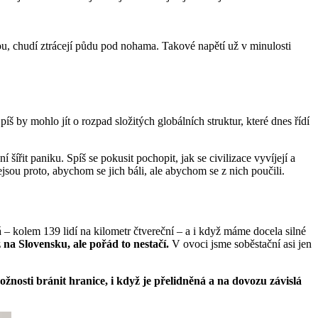
ou, chudí ztrácejí půdu pod nohama. Takové napětí už v minulosti
íš by mohlo jít o rozpad složitých globálních struktur, které dnes řídí
šířit paniku. Spíš se pokusit pochopit, jak se civilizace vyvíjejí a
ou proto, abychom se jich báli, ale abychom se z nich poučili.
 – kolem 139 lidí na kilometr čtvereční – a i když máme docela silné
 na Slovensku, ale pořád to nestačí.
V ovoci jsme soběstační asi jen
ožnosti bránit hranice, i když je přelidněná a na dovozu závislá