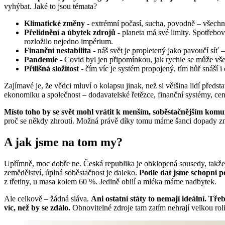
vyhýbat. Jaké to jsou témata?
Klimatické změny
- extrémní počasí, sucha, povodně – všechno
Přelidnění a úbytek zdrojů
- planeta má své limity. Spotřebo
rozložilo nejedno impérium.
Finanční nestabilita
- náš svět je propletený jako pavoučí síť
Pandemie
- Covid byl jen připomínkou, jak rychle se může vše
Přílišná složitost
- čím víc je systém propojený, tím hůř snáší 
Zajímavé je, že vědci mluví o kolapsu jinak, než si většina lidí předst
ekonomiku a společnost – dodavatelské řetězce, finanční systémy, cent
Místo toho by se svět mohl vrátit k menším, soběstačnějším komun
proč se někdy zhroutí. Možná právě díky tomu máme šanci dopady zmír
A jak jsme na tom my?
Upřímně, moc dobře ne. Česká republika je obklopená sousedy, takže b
zemědělství, úplná soběstačnost je daleko.
Podle dat jsme schopni po
z třetiny, u masa kolem 60 %. Jedině obilí a mléka máme nadbytek.
Ale celkově – žádná sláva.
Ani ostatní státy to nemají ideální. Tře
víc, než by se zdálo.
Obnovitelné zdroje tam zatím nehrají velkou roli