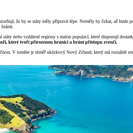
orňují, že by se státy měly připravit lépe. Neměly by čekat, až bude po
 bránit.
vní státy nebo vzdálené regiony s malou populací, které disponují dosta
ři, které tvoří přirozenou hranici a brání přístupu zvenčí.
tačnost. V tomhle je téměř ukázkový Nový Zéland, který má rozsáhlé ze