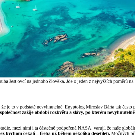
uba šest ovcí na jednoho člověka. Jde o jeden z nejvyšších poměrů na s
, že je to v podstatě nevyhnutelné. Egyptolog Miroslav Bárta tak často p
společnost zažije období rozkvětu a slávy, po kterém nevyhnuteln
studie, mezi nimi i ta částečně podpořená NASA, varují, že naše globál
ež bychom čekali – třeba už během několika desetiletí.
Možných příč