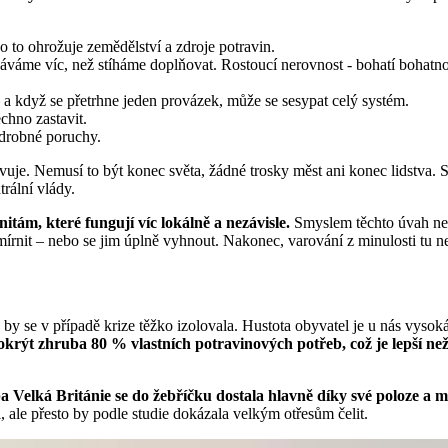
 to ohrožuje zemědělství a zdroje potravin.
váváme víc, než stíháme doplňovat. Rostoucí nerovnost - bohatí bohatn
 – a když se přetrhne jeden provázek, může se sesypat celý systém.
chno zastavit.
i drobné poruchy.
avuje. Nemusí to být konec světa, žádné trosky měst ani konec lidstva. Sp
rální vlády.
itám, které fungují víc lokálně a nezávisle.
Smyslem těchto úvah není 
nit – nebo se jim úplně vyhnout. Nakonec, varování z minulosti tu nejs
y se v případě krize těžko izolovala. Hustota obyvatel je u nás vysoká
krýt zhruba 80 % vlastních potravinových potřeb, což je lepší než
ba Velká Británie se do žebříčku dostala hlavně díky své poloze a m
, ale přesto by podle studie dokázala velkým otřesům čelit.