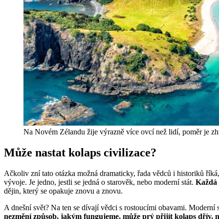
Na Novém Zélandu žije výrazně více ovcí než lidí, poměr je zhr
Může nastat kolaps civilizace?
Ačkoliv zní tato otázka možná dramaticky, řada vědců i historiků říká
vývoje. Je jedno, jestli se jedná o starověk, nebo moderní stát.
Každá 
dějin, který se opakuje znovu a znovu.
A dnešní svět? Na ten se dívají vědci s rostoucími obavami. Moderní 
nezmění způsob, jakým fungujeme, může prý přijít kolaps dřív, n