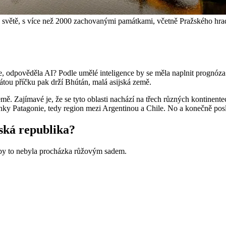
a světě, s více než 2000 zachovanými památkami, včetně Pražského hra
ce, odpověděla AI? Podle umělé inteligence by se měla naplnit prognóz
 Pátou příčku pak drží Bhútán, malá asijská země.
země. Zajímavé je, že se tyto oblasti nachází na třech různých kontine
ínky Patagonie, tedy region mezi Argentinou a Chile. No a konečně posl
ská republika?
 by to nebyla procházka růžovým sadem.