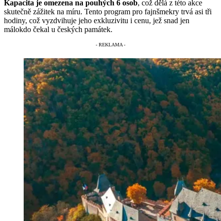
Kapacita je omezena na pouhých 6 osob
, což dělá z této akce
skutečně zážitek na míru. Tento program pro fajnšmekry trvá asi tři
hodiny, což vyzdvihuje jeho exkluzivitu i cenu, jež snad jen
málokdo čekal u českých památek.