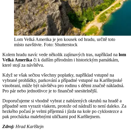
Lom Velká Amerika je jen kousek od hradu, určitě toto
místo navštivte. Foto: Shutterstock
Kolem hradu navíc vede několik zajímavých tras, například na
lom
Velká Amerika
či k dalším přírodním i historickým památkám,
které stojí za návštěvu.
Když se však sečtou všechny poplatky, například vstupné na
vybrané prohlídky, parkování a případné vstupné na Karlštejnské
vinobraní, může být návštěva pro rodinu s dětmi značně nákladná.
Pro pár nebo jednotlivce je to finančně snesitelnější.
Doporučujeme si vhodně vybrat z nabízených okruhů na hradě a
případně sem vyrazit vlakem, protože od nádraží to není daleko. Za
hezkého počasí je velmi příjemná i jízda na kole po cyklostezce a
pak procházka malebnými uličkami pod Karlštejnem.
Zdroj:
Hrad Karlštejn