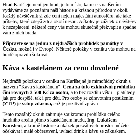
Hrad Karlštejn není jen hrad, je to místo, kam se s nadšením
vydáváme za poznáním naší historie a krásnou přírodou v okolí.
Každý návštěvník si zde cení nejen majestátní atmosféru, ale také
příběhy, které zdejší zdi a okolí nesou. Ačkoliv je zážitek z návštěvy
k nezaplacení, některé ceny vás mohou skutečně překvapit a spadne
vám z nich brada.
Připravte se na jednu z nejdražších prohlídek památky v
Česku
, možná i v Evropě. Některé položky v ceníku vás mohou na
hradě opravdu šokovat.
Káva s kastelánem za cenu dovolené
Nejdražší položkou v ceníku na Karlštejně je mimořádný okruh s
názvem "Káva s kastelánem".
Cena za tuto exkluzivní prohlídku
činí rovných 3 500 Kč za osobu
, a to bez rozdílu věku – platí tedy
jak pro dospělé, tak i pro děti. Pro osoby se zdravotním postižením
(ZTP) je vstup zdarma,
což je pozitivní zpráva.
Tento rozsáhlý okruh zahrnuje soukromou prohlídku celého
hradního areálu přímo s kastelánem hradu,
Ing. Lukášem
Kunstem
, a kromě historie a ukázek posvátných prostor můžete
očekávat i malé občerstvení, uvítací drink a kávu se zákuskem.