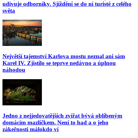
udivuje odborníky. Sjíždění se do ní turisté z celého
světa
Největší tajemství Karlova mostu neznal ani sám
Karel IV. Zjistilo se teprve nedávno a úplnou
náhodou
Jedno z nejjedovatějších zvířat bývá oblíbeným
domácím mazlíčkem. Není to had a o jeho
zákeřnosti málokdo ví