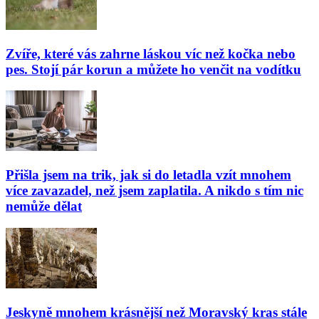
Zvíře, které vás zahrne láskou víc než kočka nebo
pes. Stojí pár korun a můžete ho venčit na vodítku
Přišla jsem na trik, jak si do letadla vzít mnohem
více zavazadel, než jsem zaplatila. A nikdo s tím nic
nemůže dělat
Jeskyně mnohem krásnější než Moravský kras stále