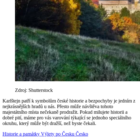
Zdroj: Shutterstock
Karlštejn patří k symbolům české historie a bezpochyby je jedním z
nejkrásnějších hradů u nás. Přesto může návštěva tohoto
majestátního místa nečekaně prodražit. Pokud milujete historii a
dobré pití, máme pro vás varování týkající se jednoho speciálního
okruhu, který může být dražší, než byste čekali.
Historie a památky
Výlety po Česku
Česko