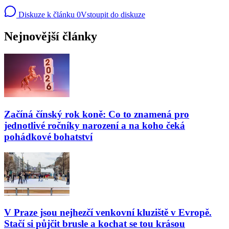
Diskuze k článku
0
Vstoupit do diskuze
Nejnovější články
Začíná čínský rok koně: Co to znamená pro
jednotlivé ročníky narození a na koho čeká
pohádkové bohatství
V Praze jsou nejhezčí venkovní kluziště v Evropě.
Stačí si půjčit brusle a kochat se tou krásou