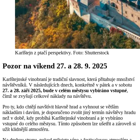
Karlštejn z ptačí perspektivy. Foto: Shutterstock
Pozor na víkend 27. a 28. 9. 2025
Karlštejnské vinobraní je tradiční slavnost, která přitahuje množství
návštěvníků. V následujících dnech, konkrétně v pátek a v sobotu
27. a 28. září 2025, bude v celém městysu vybíráno vstupné
,
čímž se zvyšují celkové náklady na návštěvu.
Pro ty, kdo chtějí navštívit hlavně hrad a vyhnout se větším
nákladům i davům, je doporučeno zvolit jiný termín návštěvy hradu
než v době, kdy probíhá Karlštejnské vinobraní a je vybíráno
vstupné do celého městysu. Tímto způsobem lze ušetřit a zároveň si
užít klidnější atmosféru.
Na druhou stranu, pokud milujete víno a festivalovou atmosféru a