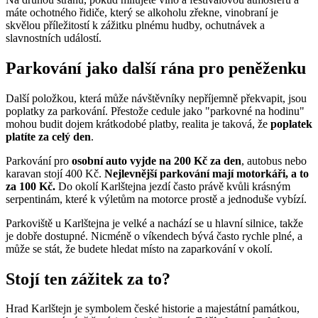
máte ochotného řidiče, který se alkoholu zřekne, vinobraní je
skvělou příležitostí k zážitku plnému hudby, ochutnávek a
slavnostních událostí.
Parkování jako další rána pro peněženku
Další položkou, která může návštěvníky nepříjemně překvapit, jsou
poplatky za parkování. Přestože cedule jako "parkovné na hodinu"
mohou budit dojem krátkodobé platby, realita je taková, že
poplatek
platíte za celý den
.
Parkování pro
osobní auto vyjde na 200 Kč za den
, autobus nebo
karavan stojí 400 Kč.
Nejlevnější parkování mají motorkáři, a to
za 100 Kč.
Do okolí Karlštejna jezdí často právě kvůli krásným
serpentinám, které k výletům na motorce prostě a jednoduše vybízí.
Parkoviště u Karlštejna je velké a nachází se u hlavní silnice, takže
je dobře dostupné. Nicméně o víkendech bývá často rychle plné, a
může se stát, že budete hledat místo na zaparkování v okolí.
Stojí ten zážitek za to?
Hrad Karlštejn je symbolem české historie a majestátní památkou,