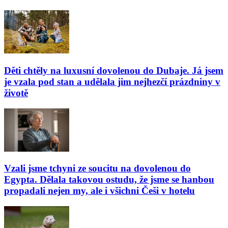
Děti chtěly na luxusní dovolenou do Dubaje. Já jsem
je vzala pod stan a udělala jim nejhezčí prázdniny v
životě
Vzali jsme tchyni ze soucitu na dovolenou do
Egypta. Dělala takovou ostudu, že jsme se hanbou
propadali nejen my, ale i všichni Češi v hotelu