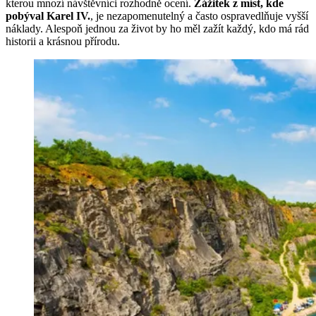
kterou mnozí návštěvníci rozhodně ocení.
Zážitek z míst, kde
pobýval Karel IV.
, je nezapomenutelný a často ospravedlňuje vyšší
náklady. Alespoň jednou za život by ho měl zažít každý, kdo má rád
historii a krásnou přírodu.