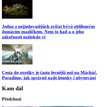
Jedno z nejjedovatějších zvířat bývá oblíbeným
domácím mazlíčkem. Není to had a o jeho
zákeřnosti málokdo ví
Cesta do exotiky je často levnější než na Mácháč.
Poradíme, jak správně najít letenky i ubytování
Kam dál
Předchozí