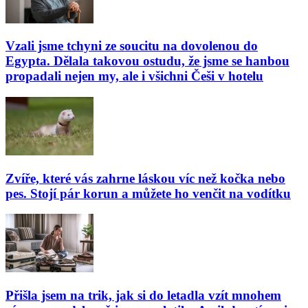
Vzali jsme tchyni ze soucitu na dovolenou do
Egypta. Dělala takovou ostudu, že jsme se hanbou
propadali nejen my, ale i všichni Češi v hotelu
Zvíře, které vás zahrne láskou víc než kočka nebo
pes. Stojí pár korun a můžete ho venčit na vodítku
Přišla jsem na trik, jak si do letadla vzít mnohem