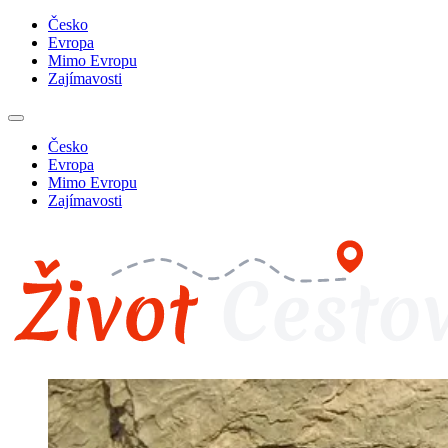
Česko
Evropa
Mimo Evropu
Zajímavosti
Česko
Evropa
Mimo Evropu
Zajímavosti