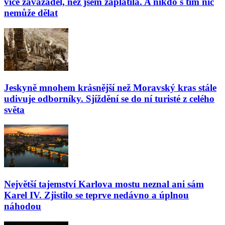
více zavazadel, než jsem zaplatila. A nikdo s tím nic
nemůže dělat
Jeskyně mnohem krásnější než Moravský kras stále
udivuje odborníky. Sjíždění se do ní turisté z celého
světa
Největší tajemství Karlova mostu neznal ani sám
Karel IV. Zjistilo se teprve nedávno a úplnou
náhodou