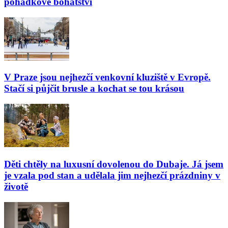
pohádkové bohatství
V Praze jsou nejhezčí venkovní kluziště v Evropě.
Stačí si půjčit brusle a kochat se tou krásou
Děti chtěly na luxusní dovolenou do Dubaje. Já jsem
je vzala pod stan a udělala jim nejhezčí prázdniny v
životě