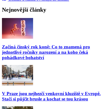
Nejnovější články
Začíná čínský rok koně: Co to znamená pro
jednotlivé ročníky narození a na koho čeká
pohádkové bohatství
V Praze jsou nejhezčí venkovní kluziště v Evropě.
Stačí si půjčit brusle a kochat se tou krásou