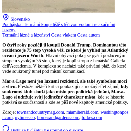
Slovensko
Podhájska: Termální koupaliště s léčivou vodou i relaxačními
bazény
Termální lázně a lázeňství
Cesta vlakem
Cesta autem
O čtyři roky později ji koupil Donald Trump
.
Dominantou této
rezidence je 75 stop vysoká věž, ze které je výhled na Atlantický
oceán i jezero Worth
. Hlavní obývací pokoj se pyšní pozlaceným
stropem vysokým 35 stop, který je kopií stropu z benátské Galleria
dell'Accademia. V komplexu se nachází také privátní pláž, do které
vede soukromý tunel pod místní komunikací.
Mar-a-Lago není jen luxusní rezidencí, ale také symbolem moci
a vlivu.
Přestože někteří kritici poukazují na možný střet zájmů,
kdy
soukromý klub slouží jako místo pro politická jednání, Mar-a-
Lago si udržuje svůj jedinečný charakter místa
, kde se historie
potkává se současností a kde se píší nové kapitoly americké politiky.
Zdroje:
townandcountrymag.com
,
miamiherald.com
,
washingtonpos
t.com
,
nytimes.co
,
homesandgardens.com
,
forbes.com
Diskuze k článku
0
Vstoupit do diskuze