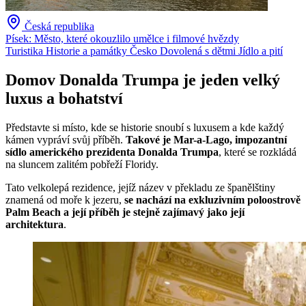
Česká republika
Písek: Město, které okouzlilo umělce i filmové hvězdy
Turistika
Historie a památky
Česko
Dovolená s dětmi
Jídlo a pití
Domov Donalda Trumpa je jeden velký
luxus a bohatství
Představte si místo, kde se historie snoubí s luxusem a kde každý
kámen vypráví svůj příběh.
Takové je Mar-a-Lago, impozantní
sídlo amerického prezidenta Donalda Trumpa
, které se rozkládá
na sluncem zalitém pobřeží Floridy.
Tato velkolepá rezidence, jejíž název v překladu ze španělštiny
znamená od moře k jezeru,
se nachází na exkluzivním poloostrově
Palm Beach a její příběh je stejně zajímavý jako její
architektura
.