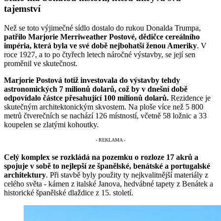
tajemství
Než se toto výjimečné sídlo dostalo do rukou Donalda Trumpa,
patřilo Marjorie Merriweather Postové, dědičce cereálního
impéria, která byla ve své době nejbohatší ženou Ameriky
. V
roce 1927, a to po čtyřech letech náročné výstavby, se její sen
proměnil ve skutečnost.
Marjorie Postová totiž investovala do výstavby tehdy
astronomických 7 milionů dolarů, což by v dnešní době
odpovídalo částce přesahující 100 milionů dolarů.
Rezidence je
skutečným architektonickým skvostem. Na ploše více než 5 800
metrů čtverečních se nachází 126 místností, včetně 58 ložnic a 33
koupelen se zlatými kohoutky.
Celý komplex se rozkládá na pozemku o rozloze 17 akrů a
spojuje v sobě to nejlepší ze španělské, benátské a portugalské
architektury
. Při stavbě byly použity ty nejkvalitnější materiály z
celého světa - kámen z italské Janova, hedvábné tapety z Benátek a
historické španělské dlaždice z 15. století.