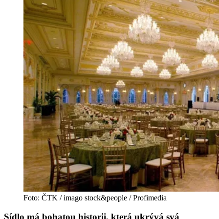
Foto: ČTK / imago stock&people / Profimedia
Sídlo má bohatou historii, která ukrývá svá