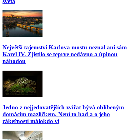
světa
Největší tajemství Karlova mostu neznal ani sám
Karel IV. Zjistilo se teprve nedávno a úplnou
náhodou
Jedno z nejjedovatějších zvířat bývá oblíbeným
domácím mazlíčkem. Není to had a o jeho
zákeřnosti málokdo ví