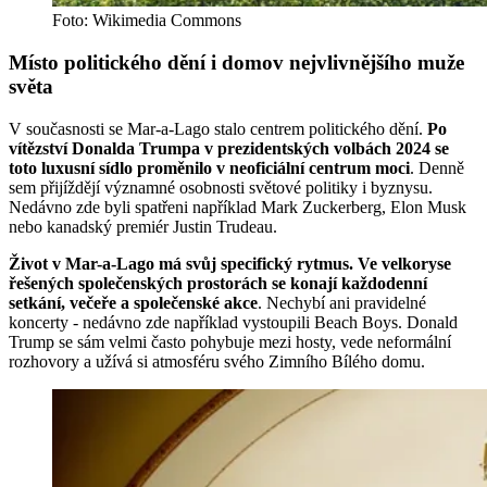
Foto: Wikimedia Commons
Místo politického dění i domov nejvlivnějšího muže
světa
V současnosti se Mar-a-Lago stalo centrem politického dění.
Po
vítězství Donalda Trumpa v prezidentských volbách 2024 se
toto luxusní sídlo proměnilo v neoficiální centrum moci
. Denně
sem přijíždějí významné osobnosti světové politiky i byznysu.
Nedávno zde byli spatřeni například Mark Zuckerberg, Elon Musk
nebo kanadský premiér Justin Trudeau.
Život v Mar-a-Lago má svůj specifický rytmus. Ve velkoryse
řešených společenských prostorách se konají každodenní
setkání, večeře a společenské akce
. Nechybí ani pravidelné
koncerty - nedávno zde například vystoupili Beach Boys. Donald
Trump se sám velmi často pohybuje mezi hosty, vede neformální
rozhovory a užívá si atmosféru svého Zimního Bílého domu.