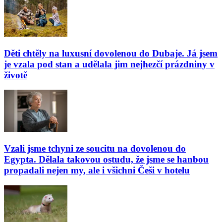
Děti chtěly na luxusní dovolenou do Dubaje. Já jsem
je vzala pod stan a udělala jim nejhezčí prázdniny v
životě
Vzali jsme tchyni ze soucitu na dovolenou do
Egypta. Dělala takovou ostudu, že jsme se hanbou
propadali nejen my, ale i všichni Češi v hotelu