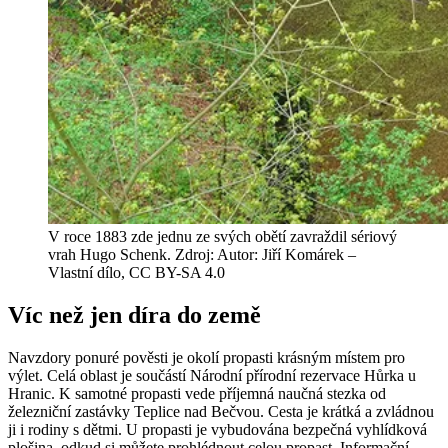
V roce 1883 zde jednu ze svých obětí zavraždil sériový
vrah Hugo Schenk. Zdroj: Autor: Jiří Komárek –
Vlastní dílo, CC BY-SA 4.0
Víc než jen díra do země
Navzdory ponuré pověsti je okolí propasti krásným místem pro
výlet. Celá oblast je součástí Národní přírodní rezervace Hůrka u
Hranic. K samotné propasti vede příjemná naučná stezka od
železniční zastávky Teplice nad Bečvou. Cesta je krátká a zvládnou
ji i rodiny s dětmi. U propasti je vybudována bezpečná vyhlídková
plošina, odkud si můžete prohlédnout celou propast. Informační