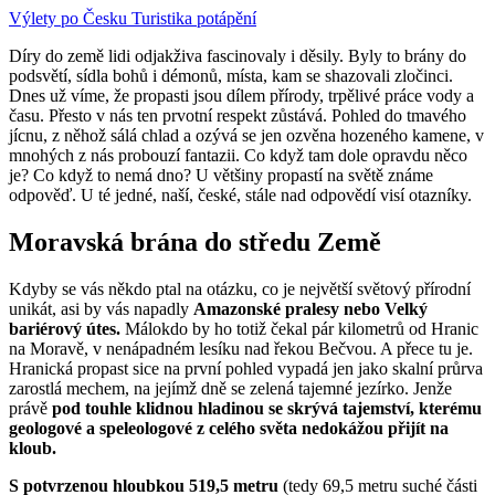
Výlety po Česku
Turistika
potápění
Díry do země lidi odjakživa fascinovaly i děsily. Byly to brány do
podsvětí, sídla bohů i démonů, místa, kam se shazovali zločinci.
Dnes už víme, že propasti jsou dílem přírody, trpělivé práce vody a
času. Přesto v nás ten prvotní respekt zůstává. Pohled do tmavého
jícnu, z něhož sálá chlad a ozývá se jen ozvěna hozeného kamene, v
mnohých z nás probouzí fantazii. Co když tam dole opravdu něco
je? Co když to nemá dno? U většiny propastí na světě známe
odpověď. U té jedné, naší, české, stále nad odpovědí visí otazníky.
Moravská brána do středu Země
Kdyby se vás někdo ptal na otázku, co je největší světový přírodní
unikát, asi by vás napadly
Amazonské pralesy nebo Velký
bariérový útes.
Málokdo by ho totiž čekal pár kilometrů od Hranic
na Moravě, v nenápadném lesíku nad řekou Bečvou. A přece tu je.
Hranická propast sice na první pohled vypadá jen jako skalní průrva
zarostlá mechem, na jejímž dně se zelená tajemné jezírko. Jenže
právě
pod touhle klidnou hladinou se skrývá tajemství, kterému
geologové a speleologové z celého světa nedokážou přijít na
kloub.
S potvrzenou hloubkou 519,5 metru
(tedy 69,5 metru suché části