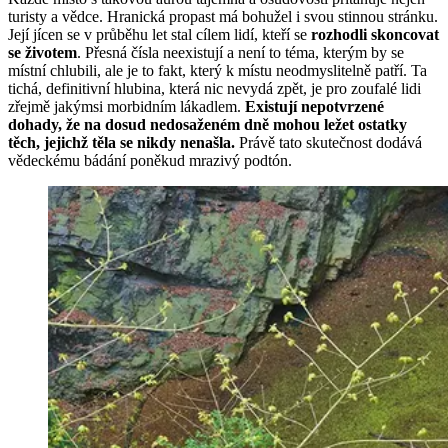
turisty a vědce. Hranická propast má bohužel i svou stinnou stránku.
Její jícen se v průběhu let stal cílem lidí, kteří se
rozhodli skoncovat
se životem
. Přesná čísla neexistují a není to téma, kterým by se
místní chlubili, ale je to fakt, který k místu neodmyslitelně patří. Ta
tichá, definitivní hlubina, která nic nevydá zpět, je pro zoufalé lidi
zřejmě jakýmsi morbidním lákadlem.
Existují nepotvrzené
dohady, že na dosud nedosaženém dně mohou ležet ostatky
těch, jejichž těla se nikdy nenašla.
Právě tato skutečnost dodává
vědeckému bádání poněkud mrazivý podtón.