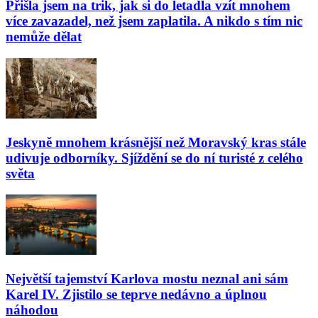
Přišla jsem na trik, jak si do letadla vzít mnohem
více zavazadel, než jsem zaplatila. A nikdo s tím nic
nemůže dělat
Jeskyně mnohem krásnější než Moravský kras stále
udivuje odborníky. Sjíždění se do ní turisté z celého
světa
Největší tajemství Karlova mostu neznal ani sám
Karel IV. Zjistilo se teprve nedávno a úplnou
náhodou