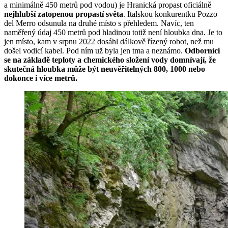
a minimálně 450 metrů pod vodou) je Hranická propast oficiálně
nejhlubší zatopenou propastí světa
. Italskou konkurentku Pozzo
del Merro odsunula na druhé místo s přehledem. Navíc, ten
naměřený údaj 450 metrů pod hladinou totiž není hloubka dna. Je to
jen místo, kam v srpnu 2022 dosáhl dálkově řízený robot, než mu
došel vodicí kabel. Pod ním už byla jen tma a neznámo.
Odborníci
se na základě teploty a chemického složení vody domnívají, že
skutečná hloubka může být neuvěřitelných 800, 1000 nebo
dokonce i více metrů.