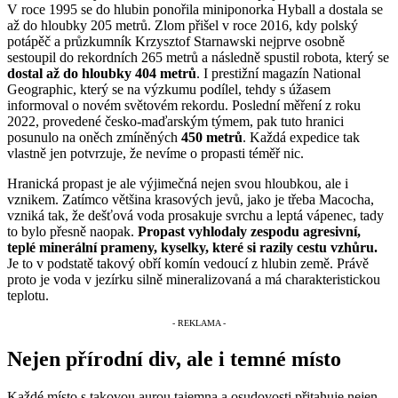
V roce 1995 se do hlubin ponořila miniponorka Hyball a dostala se
až do hloubky 205 metrů. Zlom přišel v roce 2016, kdy polský
potápěč a průzkumník Krzysztof Starnawski nejprve osobně
sestoupil do rekordních 265 metrů a následně spustil robota, který se
dostal až do hloubky 404 metrů
. I prestižní magazín National
Geographic, který se na výzkumu podílel, tehdy s úžasem
informoval o novém světovém rekordu. Poslední měření z roku
2022, provedené česko-maďarským týmem, pak tuto hranici
posunulo na oněch zmíněných
450 metrů
. Každá expedice tak
vlastně jen potvrzuje, že nevíme o propasti téměř nic.
Hranická propast je ale výjimečná nejen svou hloubkou, ale i
vznikem. Zatímco většina krasových jevů, jako je třeba Macocha,
vzniká tak, že dešťová voda prosakuje svrchu a leptá vápenec, tady
to bylo přesně naopak.
Propast vyhlodaly zespodu agresivní,
teplé minerální prameny, kyselky, které si razily cestu vzhůru.
Je to v podstatě takový obří komín vedoucí z hlubin země. Právě
proto je voda v jezírku silně mineralizovaná a má charakteristickou
teplotu.
Nejen přírodní div, ale i temné místo
Každé místo s takovou aurou tajemna a osudovosti přitahuje nejen