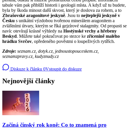
tabule vám pak přiblíží historii i geologii místa. A když už tu budete,
byla by škoda minout další skvost, který je doslova za rohem, a to
Zbrašovské aragonitové jeskyně
. Jsou to
nejteplejší jeskyně v
Česku
s unikátní výzdobou tvořenou minerálem aragonitem a
zvláštními útvary, kterým se říká gejzírové stalagmity. Od propasti se
navíc otevírají krásné výhledy na
Hostýnské vrchy a hřebeny
Beskyd
. Můžete také pokračovat po stezce ke
zřícenině malého
hrádku Svrčov
, opředeného pověstmi o loupeživých rytířích.
Zdroje:
seznam.cz, dotyk.cz, jednoustopouceskem.cz,
seznamzpravy.cz, kudyznudy.cz
Diskuze k článku
0
Vstoupit do diskuze
Nejnovější články
Začíná čínský rok koně: Co to znamená pro