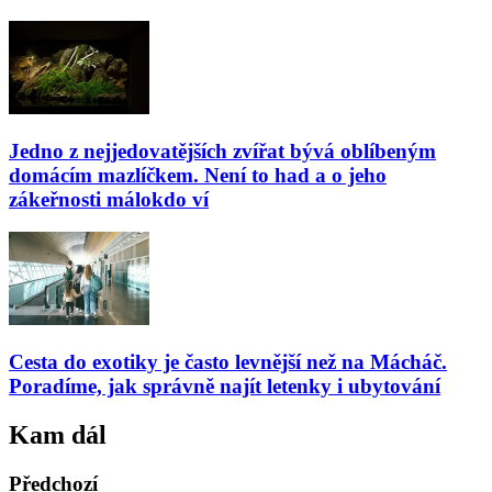
Jedno z nejjedovatějších zvířat bývá oblíbeným
domácím mazlíčkem. Není to had a o jeho
zákeřnosti málokdo ví
Cesta do exotiky je často levnější než na Mácháč.
Poradíme, jak správně najít letenky i ubytování
Kam dál
Předchozí