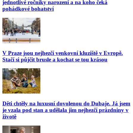
jednotlivé ročníky narození a na koho čeká
pohádkové bohatství
V Praze jsou nejhezčí venkovní kluziště v Evropě.
Stačí si půjčit brusle a kochat se tou krásou
Děti chtěly na luxusní dovolenou do Dubaje. Já jsem
je vzala pod stan a udělala jim nejhezčí prázdniny v
životě