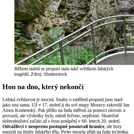
Během staletí se propast stala také svědkem lidských
tragédií. Zdroj: Shutterstock
Hon na dno, který nekončí
Lidská zvědavost je mocná. Snahy o změření propasti jsou staré
jako ona sama. Už v 17. století ji do své mapy Moravy zakreslil Jan
Amos Komenský. Pak přišlo na řadu měření za pomoci olovnic a
provazů, ale výsledky byly, mírně řečeno, nepřesné. Skutečné
dobrodružství začalo až s érou potápění v 60. letech 20. století.
Odvážlivci v neoprenu postupně posouvali hranice
, ale brzy
narazili na limity lidského těla. Proto musela přijít na řadu technika.