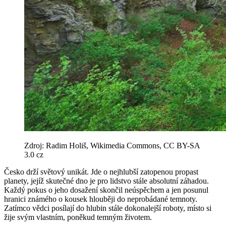
Zdroj: Radim Holiš, Wikimedia Commons, CC BY-SA
3.0 cz
Česko drží světový unikát. Jde o nejhlubší zatopenou propast
planety, jejíž skutečné dno je pro lidstvo stále absolutní záhadou.
Každý pokus o jeho dosažení skončil neúspěchem a jen posunul
hranici známého o kousek hlouběji do neprobádané temnoty.
Zatímco vědci posílají do hlubin stále dokonalejší roboty, místo si
žije svým vlastním, poněkud temným životem.