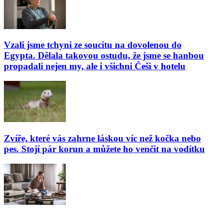
Vzali jsme tchyni ze soucitu na dovolenou do
Egypta. Dělala takovou ostudu, že jsme se hanbou
propadali nejen my, ale i všichni Češi v hotelu
Zvíře, které vás zahrne láskou víc než kočka nebo
pes. Stojí pár korun a můžete ho venčit na vodítku