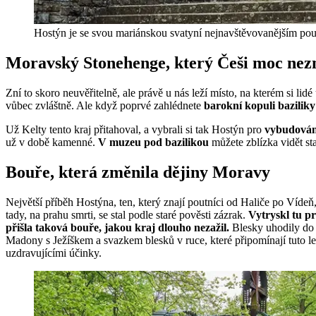
Hostýn je se svou mariánskou svatyní nejnavštěvovanějším pou
Moravský Stonehenge, který Češi moc nez
Zní to skoro neuvěřitelně, ale právě u nás leží místo, na kterém si l
vůbec zvláštně. Ale když poprvé zahlédnete
barokní kopuli baziliky
Už Kelty tento kraj přitahoval, a vybrali si tak Hostýn pro
vybudován
už v době kamenné.
V muzeu pod bazilikou
můžete zblízka vidět st
Bouře, která změnila dějiny Moravy
Největší příběh Hostýna, ten, který znají poutníci od Haliče po Vídeň,
tady, na prahu smrti, se stal podle staré pověsti zázrak.
Vytryskl tu p
přišla taková bouře, jakou kraj dlouho nezažil.
Blesky uhodily do t
Madony s Ježíškem a svazkem blesků v ruce, které připomínají tuto le
uzdravujícími účinky.