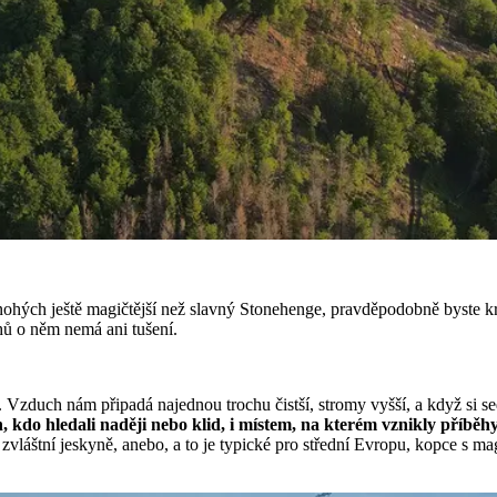
hých ještě magičtější než slavný Stonehenge, pravděpodobně byste krout
chů o něm nemá ani tušení.
. Vzduch nám připadá najednou trochu čistší, stromy vyšší, a když si 
do hledali naději nebo klid, i místem, na kterém vznikly příběhy, 
láštní jeskyně, anebo, a to je typické pro střední Evropu, kopce s magi