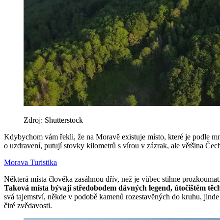
Zdroj: Shutterstock
Kdybychom vám řekli, že na Moravě existuje místo, které je podle mno
o uzdravení, putují stovky kilometrů s vírou v zázrak, ale většina Če
Morava
Turistika
Některá místa člověka zasáhnou dřív, než je vůbec stihne prozkoumat
Taková místa bývají středobodem dávných legend, útočištěm těch, k
svá tajemství, někde v podobě kamenů rozestavěných do kruhu, jinde zv
čiré zvědavosti.