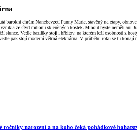
árna
outá barokní chrám Nanebevzetí Panny Marie, stavěný na etapy, obnoven
á vznikla ze čtvrt milionu skleněných kostek. Minout byste neměli ani
J
í slunce. Vedle baziliky stojí i hřbitov, na kterém leží osobnosti z hos
dle pak stojí moderní větrná elektrárna. V průběhu roku se tu konají r
vé ročníky narození a na koho čeká pohádkové bohatst