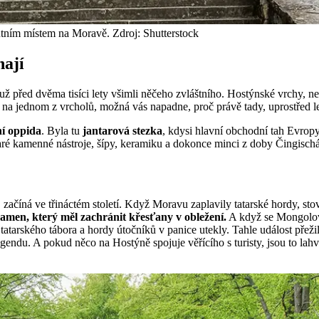
tním místem na Moravě. Zdroj: Shutterstock
nají
idé už před dvěma tisíci lety všimli něčeho zvláštního. Hostýnské vrchy
na jednom z vrcholů, možná vás napadne, proč právě tady, uprostřed lesů
í oppida
. Byla tu
jantarová stezka
, kdysi hlavní obchodní tah Evropy
aré kamenné nástroje, šípy, keramiku a dokonce minci z doby Čingischán
 začíná ve třináctém století. Když Moravu zaplavily tatarské hordy, sto
ramen, který měl zachránit křesťany v obležení.
A když se Mongolové
atarského tábora a hordy útočníků v panice utekly. Tahle událost přeži
gendu. A pokud něco na Hostýně spojuje věřícího s turisty, jsou to lah