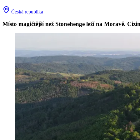
Česká republika
Místo magičtější než Stonehenge leží na Moravě. Cizinc