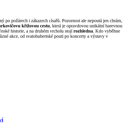
ý po požárech i zákazech císařů. Pozornost ale nepoutá jen chrám,
urkovičovu křížovou cestu
, která je opravdovou unikátní barevnou
týnské historie, a na druhém vrcholu stojí
rozhledna
. Kdo vyběhne
ůzné akce, od svatohubertské pouti po koncerty a výstavy v
ví