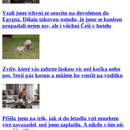
Vzali jsme tchyni ze soucitu na dovolenou do
Egypta. Dělala takovou ostudu, že jsme se hanbou
propadali nejen my, ale i všichni Češi v hotelu
Zvíře, které vás zahrne láskou víc než kočka nebo
pes. Stojí pár korun a můžete ho venčit na vodítku
Přišla jsem na trik, jak si do letadla vzít mnohem
více zavazadel, než jsem zaplatila. A nikdo s tím nic