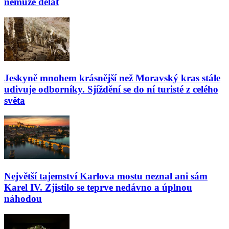
nemůže dělat
Jeskyně mnohem krásnější než Moravský kras stále
udivuje odborníky. Sjíždění se do ní turisté z celého
světa
Největší tajemství Karlova mostu neznal ani sám
Karel IV. Zjistilo se teprve nedávno a úplnou
náhodou