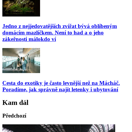
Jedno z nejjedovatějších zvířat bývá oblíbeným
domácím mazlíčkem. Není to had a o jeho
zákeřnosti málokdo ví
Cesta do exotiky je často levnější než na Mácháč.
Poradíme, jak správně najít letenky i ubytování
Kam dál
Předchozí