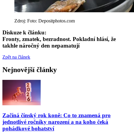
Zdroj: Foto: Depositphotos.com
Diskuze k článku:
Fronty, zmatek, bezradnost. Pokladní hlásí, že
takhle náročný den nepamatují
Zpět na článek
Nejnovější články
Začíná čínský rok koně: Co to znamená pro
jednotlivé ročníky narození a na koho čeká
pohádkové bohatství