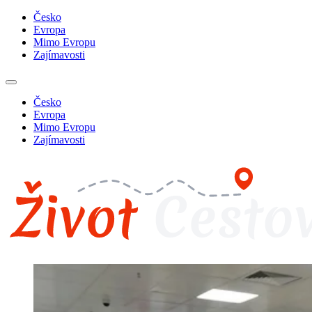
Česko
Evropa
Mimo Evropu
Zajímavosti
Česko
Evropa
Mimo Evropu
Zajímavosti