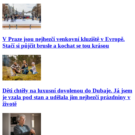
V Praze jsou nejhezčí venkovní kluziště v Evropě.
Stačí si půjčit brusle a kochat se tou krásou
Děti chtěly na luxusní dovolenou do Dubaje. Já jsem
je vzala pod stan a udělala jim nejhezčí prázdniny v
životě